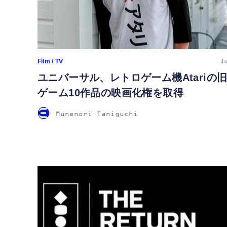
Film / TV
J
ユニバーサル、レトロゲーム機Atariの
ゲーム10作品の映画化権を取得
Munenori Taniguchi