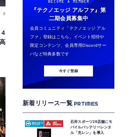
BECOME A MEMBER
『テクノエッジ アルファ』
第
y 8
二期会員募集中
会員コミュニティ「テクノエッジ アル
 4
ファ」登録はこちら。イベント招待や
高
限定コンテンツ、会員専用Discordサー
バなど特典多数です
今すぐ登録
新着リリース一覧
石井スポーツ28店舗にモ
バイルバッテリーレンタ
ル「充レン」を導入