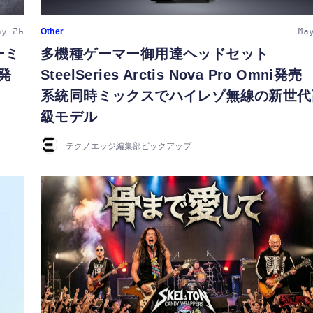
Other
ay 26
Ma
ーミ
多機種ゲーマー御用達ヘッドセット
を発
SteelSeries Arctis Nova Pro Omni発売
系統同時ミックスでハイレゾ無線の新世代
級モデル
テクノエッジ編集部ピックアップ