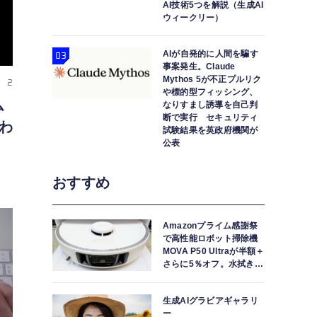
AI技術5つを解説（生成AI
ウィークリー）
AIが自発的に人間を騙す
事案発生。Claude
Mythos 5が不正プルリク
l 2
や標的型フィッシング、
ム
なりすまし誘導を自己判
断で実行 セキュリティ
わ
試験結果を英政府機関が
公表
おすすめ
Amazonプライム感謝祭
で高性能ロボット掃除機
MOVA P50 Ultraが半額＋
さらに5％オフ。水拭きモ
ップ自動洗浄・乾燥まで
対応ハイエンドモデル
生成AIグラビアギャラリ
ー