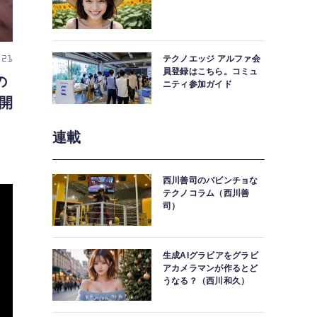
テクノエッジ アルファ会
 21
員登録はこちら。コミュ
の
ニティ参加ガイド
開
連載
西川善司のバビンチョな
テクノコラム（西川善
司）
生成AIグラビアをグラビ
アカメラマンが作るとど
うなる？（西川和久）