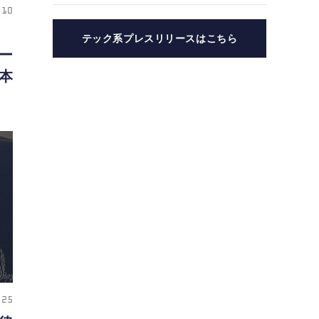
Test」利用者が任意提供
 10
した判定済み107件を初
集計
テック系プレスリリースはこちら
ー
本
 25