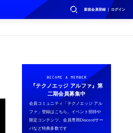
新規会員登録 ｜ ログイン
BECOME A MEMBER
『テクノエッジ アルファ』
第
二期会員募集中
会員コミュニティ「テクノエッジ アル
ファ」登録はこちら。イベント招待や
限定コンテンツ、会員専用Discordサー
バなど特典多数です