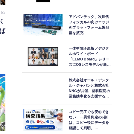
 15
アドバンテック、次世代
ボ
フィジカルAI向けエッジ
AIプラットフォーム製品
ば
群を拡充
一体型電子黒板／デジタ
ルホワイトボード
「ELMO Board」シリー
ズにOSレスモデルが新登
場
株式会社オール・デンタ
ル・ジャパンと株式会社
NNGが共催、歯科医院の
業務効率化を支援する院
内一括管理システム
「PLUM CONNECT」を
コピー完了でも安心でき
紹介
ない ー異常判定の6割
は、コピー後にデータを
確認して判明。
「DATA119 Media