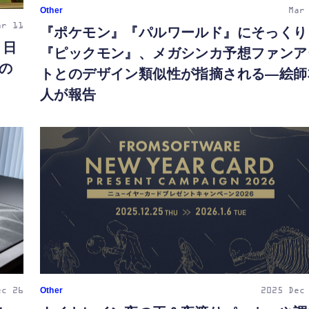
Other
Mar
ar 11
『ポケモン』『パルワールド』にそっくり
」日
『ピックモン』、メガシンカ予想ファンア
の
トとのデザイン類似性が指摘される―絵師
人が報告
Other
ec 26
2025
Dec