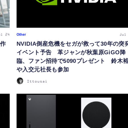
Other
ul 24
Jul
旧作
NVIDIA倒産危機をセガが救って30年の突
イベント予告 革ジャンが秋葉原GiGO降
臨、ファン招待で5090プレゼント 鈴木
や入交元社長も参加
Ittousai