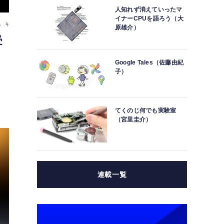
人知れず消えていったマ
イナーCPUを語ろう（大
n 4
原雄介）
受
Google Tales（佐藤由紀
子）
てくのじ何でも実験室
（宮里圭介）
連載一覧