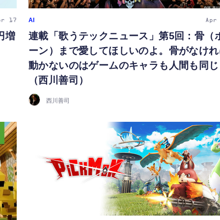
AI
pr 17
Apr
万円増
連載「歌うテックニュース」第5回：骨（
ーン）まで愛してほしいのよ。骨がなけれ
動かないのはゲームのキャラも人間も同じ
（西川善司）
西川善司