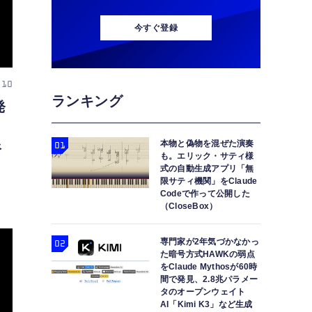
今すぐ登録
 10
ランキング
発
本物と偽物を混ぜた演奏
裕
も。エリック・サティ様
式の自動生成アプリ「無
限サティ機関」をClaude
Codeで作って公開した
（CloseBox）
専門家が2年気づかなかっ
た暗号方式HAWKの弱点
をClaude Mythosが60時
間で発見、2.8兆パラメー
タのオープンウェイト
AI「Kimi K3」など生成