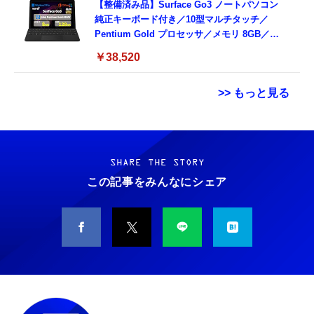
【整備済み品】Surface Go3 ノートパソコン
純正キーボード付き／10型マルチタッチ／
Pentium Gold プロセッサ／メモリ 8GB／
SSD 128GB／Windows11 Office／WiFi-6
￥38,520
Bluetooth5.0／USB-C／1080p顔認証カメラ
>> もっと見る
Grithope イヤホン タイプC【2026新モデル
霊界コミュニケーションロボット BAKETAN
耐久性】 有線イヤホン マイク付き HiFi音質
WARASHI ばけたん ワラシ 改 KAI
ノイズ低減 重低音 遅延なし
SHARE THE STORY
￥5,400
この記事をみんなにシェア
￥949
CASIO Moflin(モフリン）シルバー PE-
タイプc 寝ホンイヤホン 寝ホン type-c 有線
M10SR AIペット（コミュニケーションロボッ
睡眠用イヤホン 【音質強化バージョン
ト）
iPhone 15/16/17対応】横向きに寝ると耳が圧
迫されない ソフトシリコンで柔らかい 超軽量
￥53,900
￥2,199
超小型 外部ノイズ遮断 音質良い リモコン マ
イク付き 安眠 仕事 勉強 通勤通学最適（黑-
CASIO Moflin(モフリン）ゴールドPE-
typec）
Lightning to 3.5mm イヤホンジャック 変換