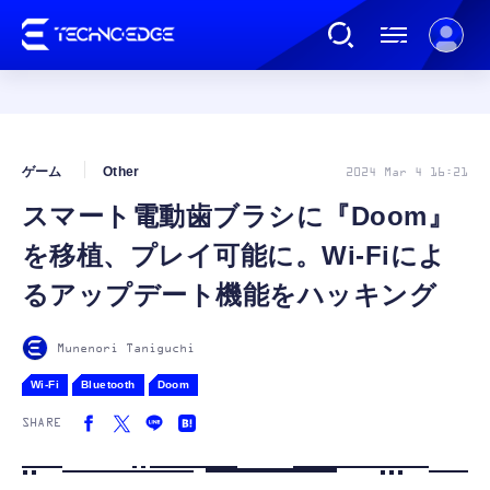
連載
ゲーム
Other
2024 Mar 4 16:21
スマート電動歯ブラシに『Doom』
AI
を移植、プレイ可能に。Wi-Fiによ
ガジェット
るアップデート機能をハッキング
ゲーム
Munenori Taniguchi
Wi-Fi
Bluetooth
Doom
カルチャー
SHARE
公式ストア