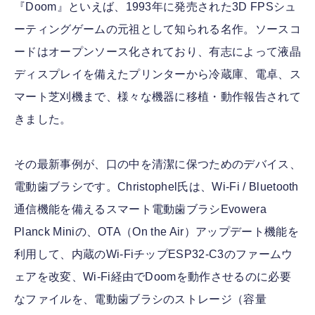
『Doom』といえば、1993年に発売された3D FPSシュ
ーティングゲームの元祖として知られる名作。ソースコ
ードはオープンソース化されており、有志によって液晶
ディスプレイを備えたプリンターから冷蔵庫、電卓、ス
マート芝刈機まで、様々な機器に移植・動作報告されて
きました。
その最新事例が、口の中を清潔に保つためのデバイス、
電動歯ブラシです。Christophel氏は、Wi-Fi / Bluetooth
通信機能を備えるスマート電動歯ブラシEvowera
Planck Miniの、OTA（On the Air）アップデート機能を
利用して、内蔵のWi-FiチップESP32-C3のファームウ
ェアを改変、Wi-Fi経由でDoomを動作させるのに必要
なファイルを、電動歯ブラシのストレージ（容量