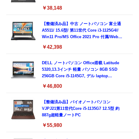
載/Webカメラ/Wifi・Bluetooth・HDMI・
￥38,148
Type-C/360度回転対応/有線静音マウス付
属/180日保証(タッチスクリーン/メモリ
8GB,SSD256GB)
【整備済み品】中古 ノートパソコン 富士通
A5511/ 15.6型/ 第11世代 Core i3-1125G4//
Win11 Pro/MS Office 2021 Pro 付属/Webカ
メラ/DVD/豊富な接続端子 (HDMI, VGA, USB
￥42,398
3.0)/ 有線静音マウス付属/ 180日保証（メモリ
16GB,SSD512GB）
DELL ノートパソコン Office搭载 Latitude
5320,13.3インチ 軽量 パソコン 8GB SSD
256GB Core i5-1145G7, デル laptop
windows 11,中古 ノートPC 日本語キーボー
￥46,800
ド付き (整備済み品)
【整備済み品】バイオノートパソコン
VJPJ21第11世代Core i5-1135G7 12.5型 約
887g超軽量ノートPC
￥55,980