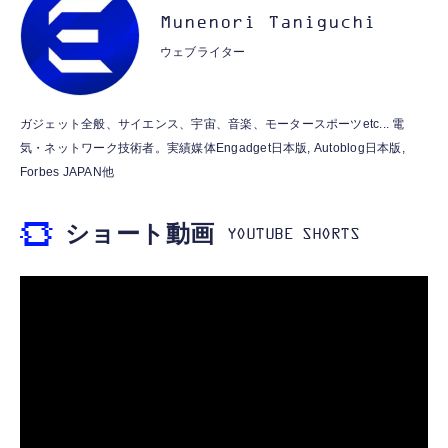
M10GD AIペット（コミュニケーションロボ
MFi認証 【ハイレゾ音質】 内蔵DAC 遅延な
Munenori Taniguchi
ット）
し 48ビット/96KHz 音量調節対応
ウェブライター
￥53,900
￥999
霊界コミュニケーションロボット BAKETAN
【HIFI音質】iphone イヤホンジャック ライ
ガジェット全般、サイエンス、宇宙、音楽、モータースポーツetc... 電
WARASHI ばけたん ワラシ 桃 MOMO
トニング イヤホン 変換 MFI認証 4極 内蔵
気・ネットワーク技術者。実績媒体Engadget日本版, Autoblog日本版,
DAC 遅延なし 音量調節/音楽
￥5,400
Forbes JAPAN他
￥999
ショート動画
【ペットロボット 】lopeto AI robot チャー
寝ホン 睡眠用イヤホン 寝ながら 痛くない 超
ジングベース付き ロペット 充電ベース付き
軽量2.8g ASMR推薦 ワイヤレス
感情成長型 AI搭載 ペットロボット コミュニ
Bluetooth6.1 柔軟性高 安眠 仕事 ブルー
ケーションロボット 性格育成 会話 ジェスチ
￥55,782
ャー認識 タッチセンサー ペット級ファー あ
￥2,682
たたかな触り心地 着せ替え可能 アプリ連携
Gemini