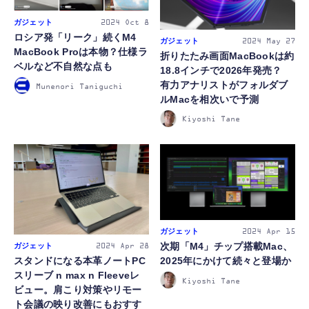
ガジェット
2024
Oct 8
ロシア発「リーク」続くM4
ガジェット
2024
May 27
MacBook Proは本物？仕様ラ
折りたたみ画面MacBookは約
ベルなど不自然な点も
18.8インチで2026年発売？
有力アナリストがフォルダブ
Munenori Taniguchi
ルMacを相次いで予測
Kiyoshi Tane
ガジェット
2024
Apr 15
次期「M4」チップ搭載Mac、
ガジェット
2024
Apr 28
スタンドになる本革ノートPC
2025年にかけて続々と登場か
スリーブ n max n Fleeveレ
Kiyoshi Tane
ビュー。肩こり対策やリモー
ト会議の映り改善にもおすす