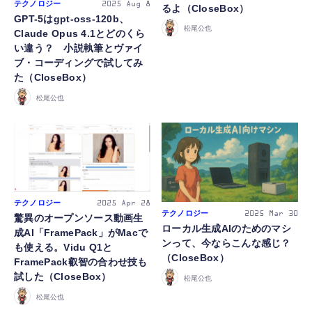
テクノロジー
2025
Aug 8
るよ（CloseBox）
GPT-5はgpt-oss-120b、
松尾公也
Claude Opus 4.1とどのくら
い違う？ 小説執筆とヴァイ
ブ・コーディングで試してみ
た（CloseBox）
松尾公也
テクノロジー
2025
Apr 28
テクノロジー
2025
Mar 30
驚異のオープンソース動画生
ローカル生成AIのためのマシ
成AI「FramePack」がMacで
ンって、今ならこんな感じ？
も使える。Vidu Q1と
（CloseBox）
FramePack叡智の合わせ技も
試した（CloseBox）
松尾公也
松尾公也