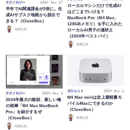
テクノロジー
2024
Dec 27
ローカルマシンだけで生成AI
半年でAI関連課金が2倍に。生
はどこまでいける？
成AIサブスク地獄から脱出で
MacBook Pro（M4 Max、
きる？（CloseBox）
128GBメモリ）を手に入れた
ローカルAI男子の遠吠え
松尾公也
（2024年ベストバイ）
松尾公也
ガジェット
2024
Nov 6
テクノロジー
2024
Dec 3
M4 Mac miniは史上最軽量モ
2024年最大の散財、新しい俺
バイルMacにできるのか
の相棒「M4 Max MacBook
（CloseBox）
Pro」を紹介するぜ
（CloseBox）
松尾公也
松尾公也