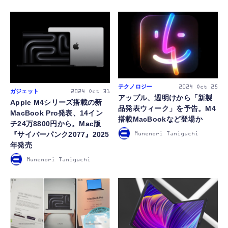
テクノロジー
2024
Oct 25
ガジェット
2024
Oct 31
アップル、週明けから「新製
Apple M4シリーズ搭載の新
品発表ウィーク」を予告。M4
MacBook Pro発表、14イン
搭載MacBookなど登場か
チ24万8800円から。Mac版
『サイバーパンク2077』2025
Munenori Taniguchi
年発売
Munenori Taniguchi