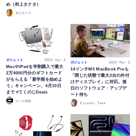
め（村上タクタ）
村上タクタ
ガジェット
2024
Apr 2
ガジェット
2024
Mar 5
MacやiPadを学割購入で最大
14インチM3 MacBook Proも
2万4000円分のギフトカード
「閉じた状態で最大2台の外付
がもらえる「新学期を始めよ
けディスプレイ」に対応。後
う」キャンペーン、4月10日
日のソフトウェア・アップデ
まで #てくのじDeals
ート待ち
セール情報
Kiyoshi Tane