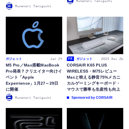
Munenori Taniguchi
Munenori Taniguchi
ガジェット
ガジェット
2025
Dec 26
Jan 24
CORSAIR K65 PLUS
M5 Pro／Max搭載MacBook
WIRELESS・M75レビュー
Pro発表？クリエイター向けイ
Macと映える静音75%メカニ
ベント「Apple
カルゲーミングキーボード・
Experrience」1月27～29日
マウスで勝率も生産性も向上
に開催
CORSAIR
Munenori Taniguchi