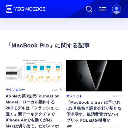
連載
MacBook Pro
AI
ガジェット
テクノロジー
Jun 9
ゲーム
Appleの第3世代Foundation
ガジェット
Jun 5
Model、ローカル動作する
「MacBook Ultra」は早けれ
20Bモデルは「フラッシュに
ば9月発売？調査会社が新たな
カルチャー
置く」新アーキテクチャで
予測示す。低消費電力なハイ
iPhone Airでも動くがM2
ブリッドOLEDを採用か
Macは切り捨て。だがスマホ
公式ストア