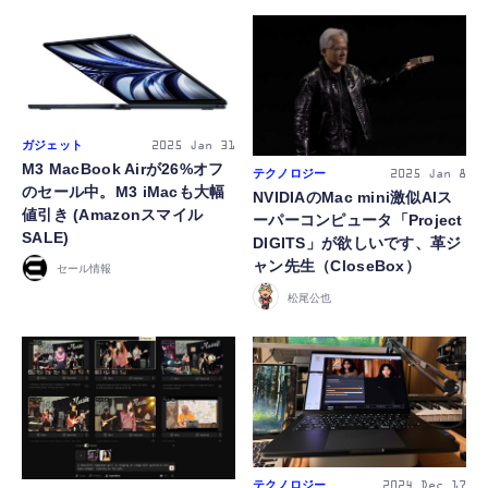
ガジェット
2025
Jan 31
M3 MacBook Airが26%オフ
テクノロジー
2025
Jan 8
のセール中。M3 iMacも大幅
NVIDIAのMac mini激似AIス
値引き (Amazonスマイル
ーパーコンピュータ「Project
SALE)
DIGITS」が欲しいです、革ジ
ャン先生（CloseBox）
セール情報
松尾公也
テクノロジー
2024
Dec 17