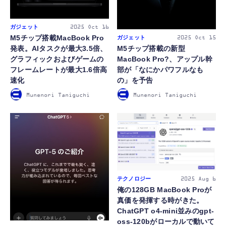
ガジェット
2025
Oct 16
M5チップ搭載MacBook Pro
ガジェット
2025
Oct 15
M5チップ搭載の新型
発表。AIタスクが最大3.5倍、
MacBook Pro?、アップル幹
グラフィックおよびゲームの
部が「なにかパワフルなも
フレームレートが最大1.6倍高
の」を予告
速化
Munenori Taniguchi
Munenori Taniguchi
テクノロジー
2025
Aug 6
俺の128GB MacBook Proが
真価を発揮する時がきた。
ChatGPT o4-mini並みのgpt-
oss-120bがローカルで動いて