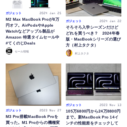
ガジェット
2024
Jan 25
M2 Max MacBook Proが8万
ガジェット
2024
Jan 22
円オフ。AirPodsやApple
そろそろ入学シーズンだけど
Watchなどアップル製品が
どれを買うべき？ 2024年春
Amazon 特選タイムセール中
版・MacBookシリーズの選び
#てくのじDeals
方（村上タクタ）
セール情報
村上タクタ
ガジェット
2023
Nov 13
ガジェット
105万6800円から24万8800円
2023
Nov 27
M3 Pro搭載MacBook Proを
まで。新MacBook Pro 14イ
買った。M1 Proからの機種変
ンチの性能差をチェックして