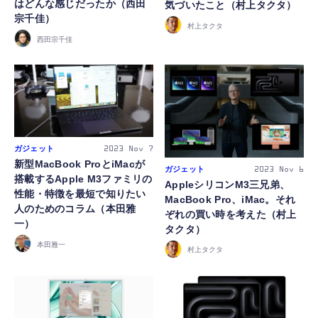
はどんな感じだったか（西田
気づいたこと（村上タクタ）
宗千佳）
村上タクタ
西田宗千佳
ガジェット
2023
Nov 7
新型MacBook ProとiMacが
ガジェット
2023
Nov 6
搭載するApple M3ファミリの
AppleシリコンM3三兄弟、
性能・特徴を最短で知りたい
MacBook Pro、iMac。それ
人のためのコラム（本田雅
ぞれの買い時を考えた（村上
一）
タクタ）
本田雅一
村上タクタ