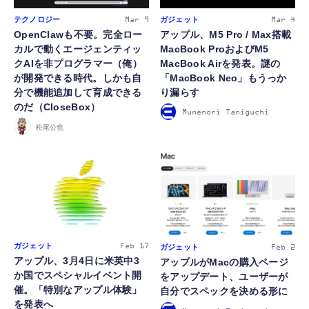
ガジェット
テクノロジー
Mar 4
Mar 9
アップル、M5 Pro / Max搭載
OpenClawも不要。完全ロー
MacBook ProおよびM5
カルで動くエージェンティッ
MacBook Airを発表。謎の
クAIを非プログラマー（俺）
「MacBook Neo」もうっか
が開発できる時代。しかも自
り漏らす
分で機能追加して育成できる
のだ（CloseBox）
Munenori Taniguchi
松尾公也
ガジェット
Feb 17
ガジェット
Feb 2
アップル、3月4日に米英中3
アップルがMacの購入ページ
か国でスペシャルイベント開
をアップデート、ユーザーが
催。「特別なアップル体験」
自分でスペックを決める形に
を発表へ