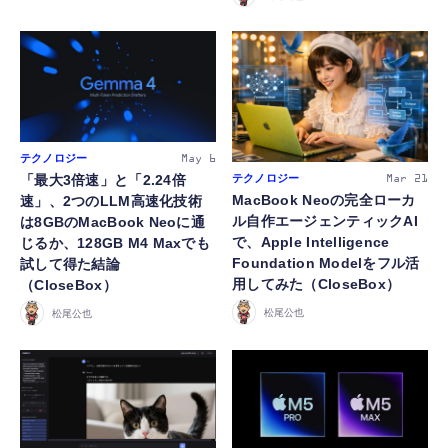
テクノロジー
May 6
「最大3倍速」と「2.24倍
テクノロジー
Mar 21
MacBook Neoの完全ローカ
速」、2つのLLM高速化技術
ル自作エージェンティックAI
は8GBのMacBook Neoに通
で、Apple Intelligence
じるか、128GB M4 Maxでも
Foundation Modelをフル活
試して得た結論
用してみた（CloseBox）
（CloseBox）
松尾公也
松尾公也