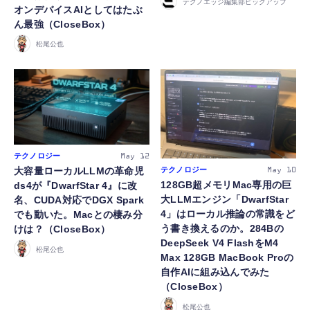
テクノエッジ編集部ピックアップ
オンデバイスAIとしてはたぶ
ん最強（CloseBox）
FOLLOW US
松尾公也
テクノロジー
May 12
テクノロジー
大容量ローカルLLMの革命児
May 10
128GB超メモリMac専用の巨
ds4が『DwarfStar 4』に改
大LLMエンジン「DwarfStar
名、CUDA対応でDGX Spark
4」はローカル推論の常識をど
でも動いた。Macとの棲み分
う書き換えるのか。284Bの
けは？（CloseBox）
DeepSeek V4 FlashをM4
松尾公也
Max 128GB MacBook Proの
自作AIに組み込んでみた
（CloseBox）
松尾公也