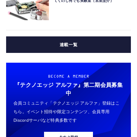
てくのじ何でも実験室（宮里圭介）
連載一覧
BECOME A MEMBER
『テクノエッジ アルファ』
第二期会員募集
中
会員コミュニティ「テクノエッジ アルファ」登録はこ
ちら。イベント招待や限定コンテンツ、会員専用
Discordサーバなど特典多数です