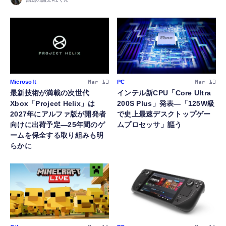
Microsoft
PC
Mar 13
Mar 13
最新技術が満載の次世代
インテル新CPU「Core Ultra
Xbox「Project Helix」は
200S Plus」発表―「125W級
2027年にアルファ版が開発者
で史上最速デスクトップゲー
向けに出荷予定―25年間のゲ
ムプロセッサ」謳う
ームを保全する取り組みも明
らかに