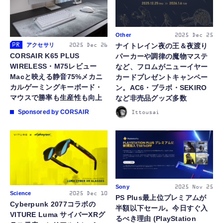
Other
2025
Dec 25
ナイトレイン夜の王＆夜渡り
アクセサリ
2025
Dec 26
CORSAIR K65 PLUS
パーカーや調律の魔物マステ
WIRELESS・M75レビュー
など、フロムがニューイヤー
Macと映える静音75%メカニ
カードプレゼントキャンペー
カルゲーミングキーボード・
ン。AC6・ブラボ・SEKIRO
マウスで勝率も生産性も向上
など非売品グッズ多数
CORSAIR
Ittousai
Sony
2025
Nov 25
Science
2025
Dec 10
PS Plus最上位プレミアムが
Cyberpunk 2077コラボの
半額以下セール。今日すぐ入
VITURE Luma サイバーXRグ
るべき理由 (PlayStation