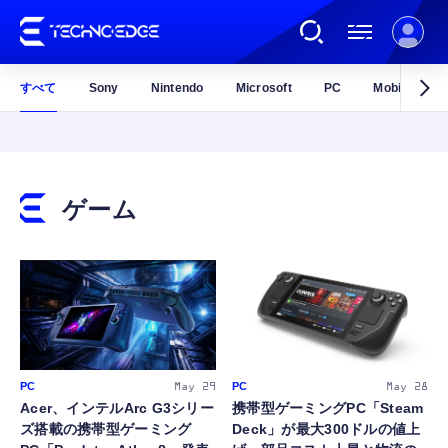
すべて
Sony
Nintendo
Microsoft
PC
Mobile
連載
AI
ゲーム
ガジェット
ゲーム
カルチャー
PC
PC
May 29
May 28
Acer、インテルArc G3シリー
携帯型ゲーミングPC「Steam
ズ搭載の携帯型ゲーミング
Deck」が最大300ドルの値上
公式ストア