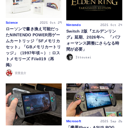
Science
2025
Oct 29
Nintendo
2025
Oct 24
ローソンで書き換え可能だっ
Switch 2版『エルデンリン
たNINTENDO POWER用ゲー
グ』延期、2026年へ 「パフ
ムカートリッジ「SFメモリカ
ォーマンス調整にさらなる時
セット」「GBメモリカートリ
間が必要」
ッジ」（1997年頃～）：ロス
Ittousai
トメモリーズ File019（再
掲）
宮里圭介
Microsoft
2025
Sep 26
「携帯Xbox」ASUS ROG