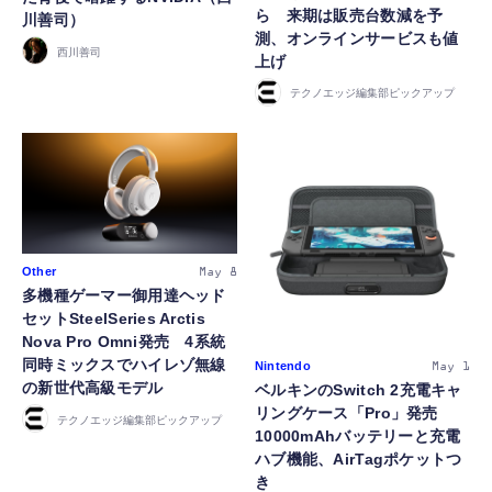
ら 来期は販売台数減を予
川善司）
測、オンラインサービスも値
西川善司
上げ
テクノエッジ編集部ピックアップ
Other
May 8
多機種ゲーマー御用達ヘッド
セットSteelSeries Arctis
Nova Pro Omni発売 4系統
同時ミックスでハイレゾ無線
Nintendo
May 1
の新世代高級モデル
ベルキンのSwitch 2充電キャ
リングケース「Pro」発売
テクノエッジ編集部ピックアップ
10000mAhバッテリーと充電
ハブ機能、AirTagポケットつ
き