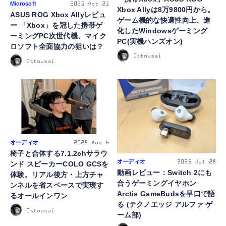
Microsoft
2025
Oct 21
Xbox Allyは8万9800円から。
ASUS ROG Xbox Allyレビュ
ゲーム機的な快適性向上、進
ー 「Xbox」を冠した携帯ゲ
化したWindowsゲーミング
ーミングPC次世代機、マイク
PC(実機ハンズオン)
ロソフト全面協力の狙いは？
Ittousai
Ittousai
オーディオ
2025
Aug 6
椅子と合体する7.1.2chサラウ
オーディオ
2025
Jul 28
ンド スピーカーCOLO GCSを
動画レビュー：Switch 2にも
体験。リアル後方・上方チャ
合うゲーミングイヤホン
ンネルを省スペースで実現す
Arctis GameBudsを早口で語
るオールインワン
る (テクノエッジ アルファ ゲ
Ittousai
ーム部)