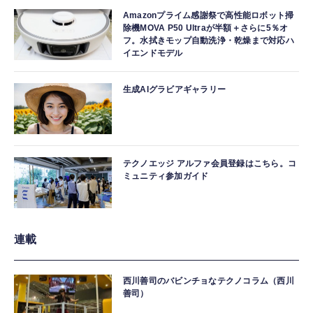
Amazonプライム感謝祭で高性能ロボット掃
除機MOVA P50 Ultraが半額＋さらに5％オ
フ。水拭きモップ自動洗浄・乾燥まで対応ハ
イエンドモデル
生成AIグラビアギャラリー
テクノエッジ アルファ会員登録はこちら。コ
ミュニティ参加ガイド
連載
西川善司のバビンチョなテクノコラム（西川
善司）