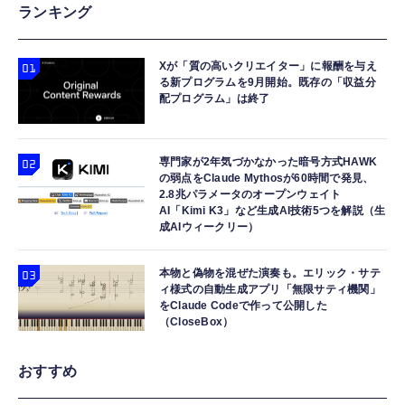
ランキング
Xが「質の高いクリエイター」に報酬を与え
る新プログラムを9月開始。既存の「収益分
配プログラム」は終了
専門家が2年気づかなかった暗号方式HAWK
の弱点をClaude Mythosが60時間で発見、
2.8兆パラメータのオープンウェイト
AI「Kimi K3」など生成AI技術5つを解説（生
成AIウィークリー）
本物と偽物を混ぜた演奏も。エリック・サテ
ィ様式の自動生成アプリ「無限サティ機関」
をClaude Codeで作って公開した
（CloseBox）
おすすめ