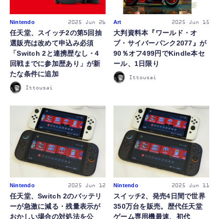
Nintendo
Art
2025
Jun 26
2025
Jun 15
任天堂、スイッチ2の第5回抽
大判資料本『ワールド・オ
選販売は改めて申込み必須
ブ・サイバーパンク2077』が
「Switch 2と連携歴なし・4
90％オフ499円でKindle本セ
回戦までに参加歴あり」が新
ール、1日限り
たな条件に追加
Ittousai
Ittousai
Nintendo
Nintendo
2025
Jun 12
2025
Jun 11
任天堂、Switch 2のバッテリ
スイッチ2、発売4日間で世界
ーが急激に減る・残量表示が
350万台を販売。歴代任天堂
おかしい場合の対処法を公
ゲーム専用機最速、初代