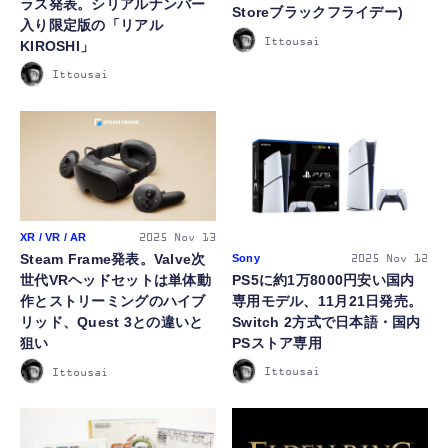
ラス発表。シリアルナンバー
Storeブラックフライデー)
入り限定版の「リアル
Ittousai
KIROSHI」
Ittousai
XR / VR / AR
2025
Nov 13
Steam Frame発表。Valve次
Sony
2025
Nov 12
PS5に約1万8000円安い国内
世代VRヘッドセットは単体動
専用モデル、11月21日発売。
作とストリーミングのハイブ
Switch 2方式で日本語・国内
リッド、Quest 3との違いと
PSストア専用
狙い
Ittousai
Ittousai