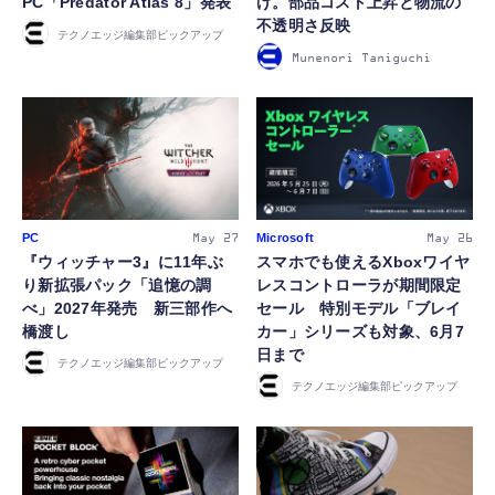
PC「Predator Atlas 8」発表
げ。部品コスト上昇と物流の
不透明さ反映
テクノエッジ編集部ピックアップ
Munenori Taniguchi
FOLLOW US
PC
Microsoft
May 27
May 26
『ウィッチャー3』に11年ぶ
スマホでも使えるXboxワイヤ
り新拡張パック「追憶の調
レスコントローラが期間限定
べ」2027年発売 新三部作へ
セール 特別モデル「ブレイ
橋渡し
カー」シリーズも対象、6月7
日まで
テクノエッジ編集部ピックアップ
テクノエッジ編集部ピックアップ