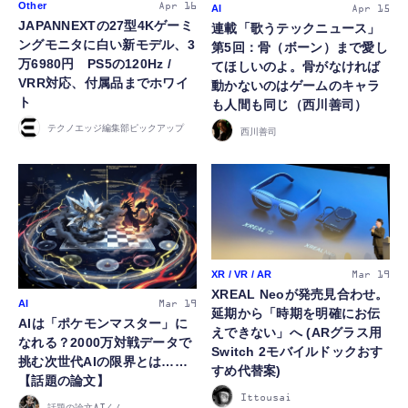
Other
Apr 16
AI
Apr 15
JAPANNEXTの27型4Kゲーミ
連載「歌うテックニュース」
ングモニタに白い新モデル、3
第5回：骨（ボーン）まで愛し
万6980円 PS5の120Hz /
てほしいのよ。骨がなければ
VRR対応、付属品までホワイ
動かないのはゲームのキャラ
ト
も人間も同じ（西川善司）
テクノエッジ編集部ピックアップ
西川善司
XR / VR / AR
Mar 19
XREAL Neoが発売見合わせ。
AI
Mar 19
延期から「時期を明確にお伝
AIは「ポケモンマスター」に
えできない」へ (ARグラス用
なれる？2000万対戦データで
Switch 2モバイルドックおす
挑む次世代AIの限界とは……
すめ代替案)
【話題の論文】
Ittousai
話題の論文AIくん