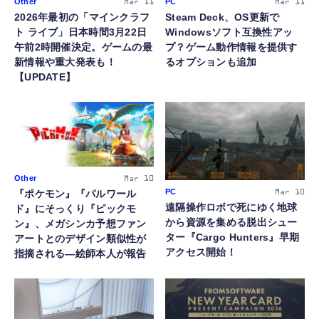
Other
PC
Mar 11
Mar 11
2026年最初の「マインクラフ
Steam Deck、OS更新で
ト ライブ」日本時間3月22日
Windowsソフト互換性アッ
午前2時開催決定。ゲームの最
プ？ゲーム動作情報を提供す
新情報や重大発表も！
るオプションも追加
【UPDATE】
Other
Mar 10
PC
『ポケモン』『パルワール
Mar 10
遠隔操作ロボで死にゆく地球
ド』にそっくり『ピックモ
から資源を集める脱出シュー
ン』、メガシンカ予想ファン
ター『Cargo Hunters』早期
アートとのデザイン類似性が
アクセス開始！
指摘される―絵師本人が報告