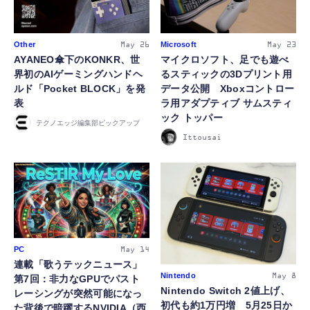
Other
Microsoft
May 26
May 23
AYANEO傘下のKONKR、世
マイクロソフト、足でも遊べ
界初のAIゲーミングハンドヘ
るスティックの3Dプリント用
ルド「Pocket BLOCK」を発
データ公開 Xboxコントロー
表
ラ用アダプティブ サムスティ
ック トッパー
テクノエッジ編集部ピックアップ
Ittousai
PC
May 14
連載「歌うテックニュース」
Nintendo
May 8
第7回：非力なGPUでパスト
Nintendo Switch 2値上げ、
レーシングが突然可能になっ
初代も約1万円増 5月25日か
た背後で暗躍するNVIDIA（西