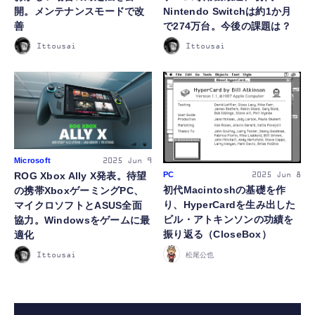
開。メンテナンスモードで改
Nintendo Switchは約1か月
善
で274万台。今後の課題は？
Ittousai
Ittousai
Microsoft
2025
Jun 9
ROG Xbox Ally X発表。待望
PC
2025
Jun 8
初代Macintoshの基礎を作
の携帯XboxゲーミングPC、
り、HyperCardを生み出した
マイクロソフトとASUS全面
ビル・アトキンソンの功績を
協力。Windowsをゲームに最
振り返る（CloseBox）
適化
松尾公也
Ittousai