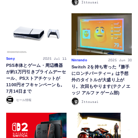
Ittousai
Sony
2025
Jul 11
Nintendo
2025
Jun 30
PS5本体とゲーム・周辺機器
Switch 2を持ち寄った『勝手
が約1万円引きプライムデーセ
にロンチパーティー』は予想
ール、PSストアチケットが
外のタイトルが大盛り上が
1100円オフキャンペーンも。
り。次回もやります(テクノエ
7月14日まで
ッジ アルファ ゲーム部)
セール情報
Ittousai