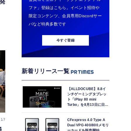
発
ファ」登録はこちら。イベント招待や
限定コンテンツ、会員専用Discordサー
バなど特典多数です
今すぐ登録
新着リリース一覧
【ALLDOCUBE】8.8イ
ンチゲーミングタブレッ
ト「iPlay 80 mini
Turbo」を8月13日に日本
で世界最速発売
CFexpress 4.0 Type A
 17
Dual VPG 400/800メモリ
4
ーカードを販売開始