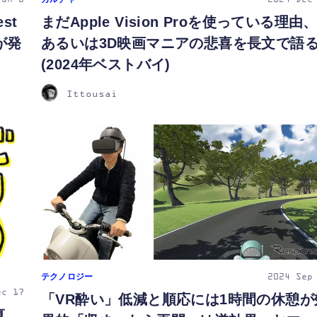
Jan 8
2024
Dec
st
まだApple Vision Proを使っている理由
が発
あるいは3D映画マニアの悲喜を長文で語
(2024年ベストバイ)
Ittousai
テクノロジー
2024
Sep
ec 17
「VR酔い」低減と順応には1時間の休憩が
真