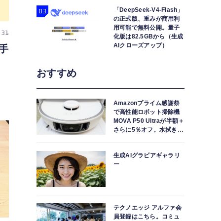
「DeepSeek-V4-Flash」
の正式版、重みが商用利
用可能で無料公開。量子
 31
化版は82.5GBから（生成
AIクローズアップ）
勝手
ク
おすすめ
Amazonプライム感謝祭
で高性能ロボット掃除機
MOVA P50 Ultraが半額＋
さらに5％オフ。水拭きモ
ップ自動洗浄・乾燥まで
対応ハイエンドモデル
生成AIグラビアギャラリ
ー
テクノエッジ アルファ会
員登録はこちら。コミュ