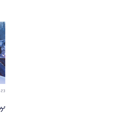
 23
。
とゲ