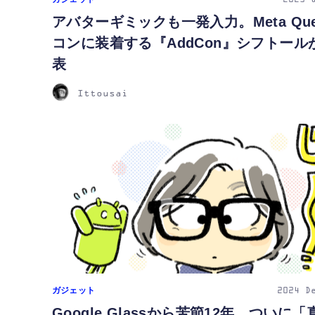
2025
アバターギミックも一発入力。Meta Que
コンに装着する『AddCon』シフトール
表
Ittousai
ガジェット
2024
D
Google Glassから苦節12年。ついに「