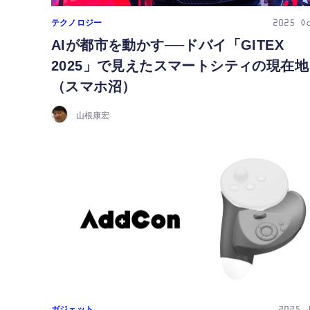
テクノロジー
2025
O
AIが都市を動かす──ドバイ「GITEX
2025」で見えたスマートシティの現在地
（スマホ沼）
山根康宏
ガジェット