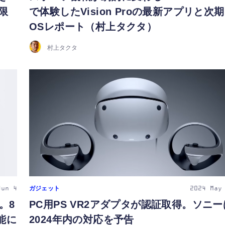
限
で体験したVision Proの最新アプリと次期
OSレポート（村上タクタ）
村上タクタ
ガジェット
Jun 4
2024
May
。8
PC用PS VR2アダプタが認証取得。ソニー
能に
2024年内の対応を予告