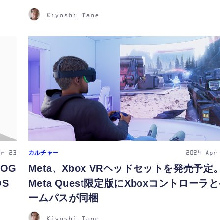
Kiyoshi Tane
カルチャー
pr 23
2024
Apr
ROG
Meta、Xbox VRヘッドセットを発売予定
OS
Meta Quest限定版にXboxコントローラ
ームパスが同梱
Kiyoshi Tane