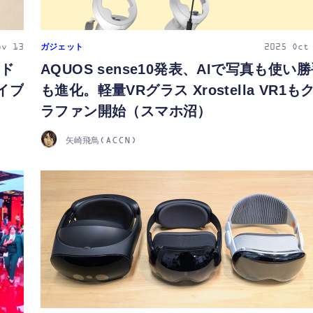
ガジェット
ov 13
2025
Oct
ッド
AQUOS sense10発表、AIで写真も使い
イブ
も進化。軽量VRグラス Xrostella VR1も
ラファン開始（スマホ沼）
矢崎飛鳥(ACCN)