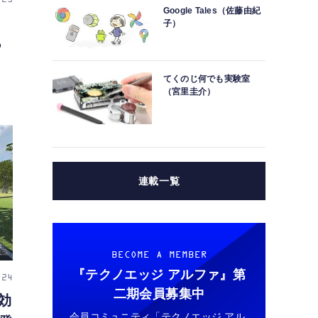
 25
Google Tales（佐藤由紀
、
子）
る
てくのじ何でも実験室
（宮里圭介）
連載一覧
BECOME A MEMBER
『テクノエッジ アルファ』
第
 24
二期会員募集中
効
会員コミュニティ「テクノエッジ アル