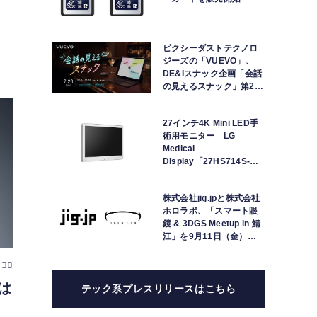
ピクシーダストテクノロ
ジーズの「VUEVO」、
DE&Iスナック企画「会話
の見えるスナック」第2回
を開催。中途難聴の来店
者「数十年ぶりにスナッ
27インチ4K Mini LED手
クに戻れた」
術用モニター LG
Medical
Display「27HS714S-
W」の取り扱いを開始
株式会社jig.jpと株式会社
ホロラボ、「スマート眼
鏡 & 3DGS Meetup in 鯖
江」を9月11日（金）に
共同開催
 30
は
テック系プレスリリースはこちら