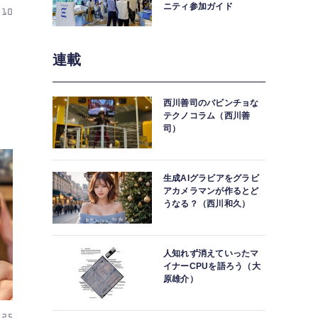
ニティ参加ガイド
 10
連載
西川善司のバビンチョな
テクノコラム（西川善
司）
生成AIグラビアをグラビ
アカメラマンが作るとど
うなる？（西川和久）
人知れず消えていったマ
イナーCPUを語ろう（大
原雄介）