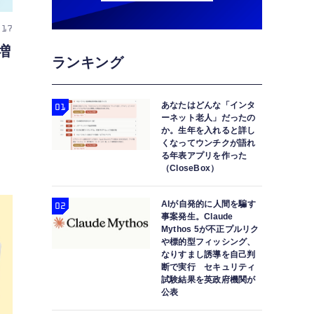
 17
円増
ランキング
あなたはどんな「インタ
ーネット老人」だったの
か。生年を入れると詳し
くなってウンチクが語れ
る年表アプリを作った
（CloseBox）
AIが自発的に人間を騙す
事案発生。Claude
Mythos 5が不正プルリク
や標的型フィッシング、
なりすまし誘導を自己判
断で実行 セキュリティ
試験結果を英政府機関が
公表