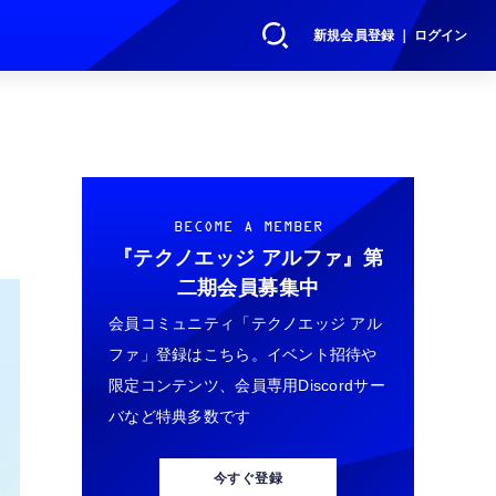
新規会員登録 ｜ ログイン
BECOME A MEMBER
『テクノエッジ アルファ』
第
二期会員募集中
会員コミュニティ「テクノエッジ アル
ファ」登録はこちら。イベント招待や
限定コンテンツ、会員専用Discordサー
バなど特典多数です
今すぐ登録