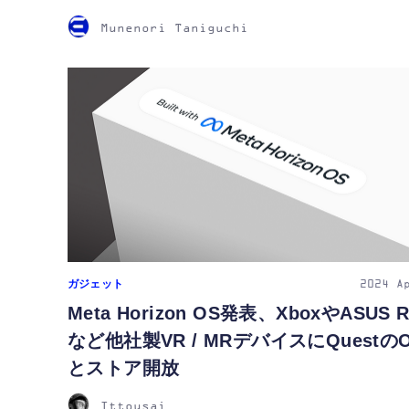
Munenori Taniguchi
ガジェット
2024
A
Meta Horizon OS発表、XboxやASUS 
など他社製VR / MRデバイスにQuestの
とストア開放
Ittousai