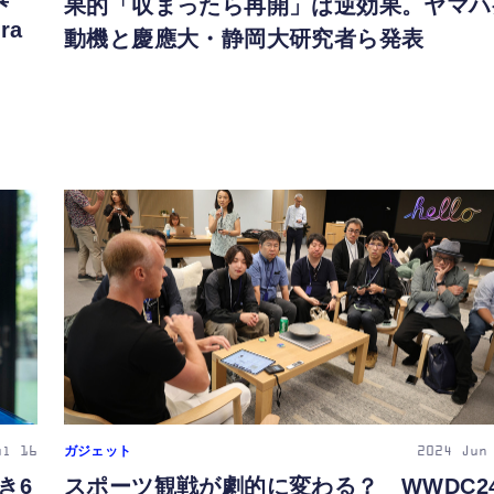
果的「収まったら再開」は逆効果。ヤマハ
ra
動機と慶應大・静岡大研究者ら発表
ガジェット
ul 16
2024
Jun
引き6
スポーツ観戦が劇的に変わる？ WWDC2