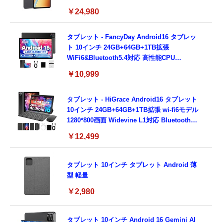
ッテリー Snapdragon 6s 4G Gen 2 2TBまで
￥24,980
拡張 通話可能 Bluetooth 5.0 Wi-Fi 5 顔認証
GPS Wi-Fi5 Xiaomi HyperOS 3搭載 軽量 日
本語版
タブレット - FancyDay Android16 タブレッ
ト 10インチ 24GB+64GB+1TB拡張
WiFi6&Bluetooth5.4対応 高性能CPU
1280*800画面 6000mAh Widevine L1 GMS認
￥10,999
証 Type-C充電 顔認識 アンドロイド 無線投影
RGBライト 児童守護 IPS画面 日本語説明書
タブレット - HiGrace Android16 タブレット
10インチ 24GB+64GB+1TB拡張 wi-fi6モデル
1280*800画面 Widevine L1対応 Bluetooth5.4
WiFi 6 6000mAhバッテリー 顔認識 RGBライ
￥12,499
ト搭載 児童守護 無線投影 キーボード+マウス
+保護ケース+タッチペン+ヘッドフォン付 日
本語説明書 一年保証
タブレット 10インチ タブレット Android 薄
型 軽量
￥2,980
タブレット 10インチ Android 16 Gemini AI