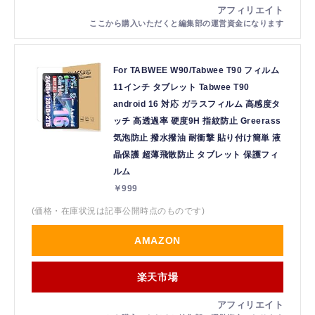
For TABWEE W90/Tabwee T90 フィルム
11インチ タブレット Tabwee T90
android 16 対応 ガラスフィルム 高感度タ
ッチ 高透過率 硬度9H 指紋防止 Greerass
気泡防止 撥水撥油 耐衝撃 貼り付け簡単 液
晶保護 超薄飛散防止 タブレット 保護フィ
ルム
￥999
(価格・在庫状況は記事公開時点のものです)
AMAZON
楽天市場