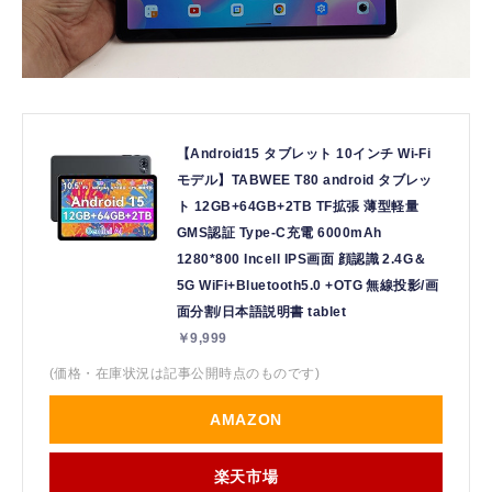
【Android15 タブレット 10インチ Wi-Fi
モデル】TABWEE T80 android タブレッ
ト 12GB+64GB+2TB TF拡張 薄型軽量
GMS認証 Type-C充電 6000mAh
1280*800 Incell IPS画面 顔認識 2.4G＆
5G WiFi+Bluetooth5.0 +OTG 無線投影/画
面分割/日本語説明書 tablet
￥9,999
(価格・在庫状況は記事公開時点のものです)
AMAZON
楽天市場