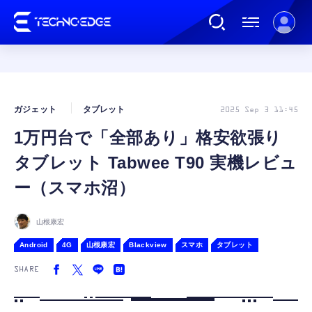
連載
ガジェット
タブレット
2025 Sep 3 11:45
1万円台で「全部あり」格安欲張り
AI
タブレット Tabwee T90 実機レビュ
ガジェット
ー（スマホ沼）
ゲーム
山根康宏
Android
4G
山根康宏
Blackview
スマホ
タブレット
カルチャー
SHARE
公式ストア