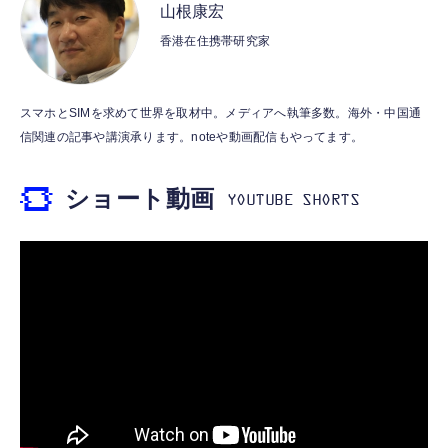
対応 ケーブル一体型 1.5m PSE認証品 GaN採
調光レンズ IPX4防水シャイニーブラック / グ
USB PD対応 PPS対応 GaN II採用 折りたた
山根康宏
用 折りたたみ式プラグ しろちゃん 【
リーン 50mm 0RW4012
み式プラグ ホワイト EC-AC11045WH
香港在住携帯研究家
iPhone16 15 等対応】 EC-AC6920WF
￥1,058
￥89,100
￥1,990
USB Type Cケーブル【1m+1m+2m+2m/4
gpsタグ 紛失防止タグ 【iOS/Android両対
エレコム 充電器 30W Type-C 2ポート USB
スマホとSIMを求めて世界を取材中。メディアへ執筆多数。海外・中国通
本】タイプc ケーブル PD対応 60W急速充
応】 スマートタグ 忘れ物防止器 高精度測位
PD対応 スイング式プラグ PPS対応 ホワイト
信関連の記事や講演承ります。noteや動画配信もやってます。
電】データ転送 断線防止 高耐久ナイロン
GPSトラッカー 追跡タグ 月額料金なし IPX7
【iPhone 16 15 等対応】 EC-AC9430WH
iPhone 17/iPhone 16 /iPhone 15 /
防水 小型 軽量 鍵 財布 車 子ども 高齢者 ペッ
￥749
￥1,699
￥1,690
ショート動画
MacBook、iPad Pro/Air、Galaxy、Sony、
ト見守り キーホルダー付属 (2個セット：ブラ
Pixel Type C機種対応
ック)
エレコム 充電器 40W 2ポート Type-C USB
Apple Watch 45mm 44mm 一体型 バンド ケ
エレコム 充電器 コンセント USB-C USB-A 2
PD対応 PPS対応 GaN II採用 折りたたみ式プ
ース【Apple Watch SE3/9/8/7/SE2/SE/6/5/4
ポート 20W PD対応 折りたたみ式プラグ ホワ
ラグ ホワイト EC-AC10640WH
対応】 耐衝撃 PC TPU 二重構造 スポーツバ
イト EC-AC12020WH
ンド 落下 衝撃吸収 耐久性 傷防止 ラギッド・
￥1,790
￥2,999
￥1,290
アーマー・プロ 062CS25324 (ブラック)