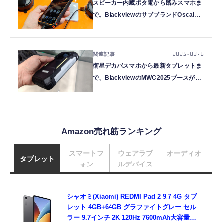
スピーカー内蔵ポタ電から踏みスマホま
で。BlackviewのサブブランドOscalの
MWCブースが熱かった（スマホ沼）
2025.03.6
衛星デカバスマホから最新タブレットま
で、BlackviewのMWC2025ブースが宝
の山すぎた（スマホ沼）
Amazon売れ筋ランキング
スマートフ
ウェアラブ
オーディオ
タブレット
ォン
ルデバイス
シャオミ(Xiaomi) REDMI Pad 2 9.7 4G タブ
レット 4GB+64GB グラファイトグレー セル
ラー 9.7インチ 2K 120Hz 7600mAh大容量バ