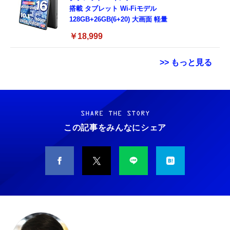
搭載 タブレット Wi-Fiモデル
128GB+26GB(6+20) 大画面 軽量
￥18,999
>> もっと見る
【ダウンロード版】契約事務手数料が無料に
用 Garmin FORERUNNER 70 / 170 / 170
エレコム 充電器 Type-C USB-C 20W USB PD
なるmineoエントリーパッケージ
Music ガラスフィルム 保護フィルム 【3枚セ
対応 ケーブル一体型 1.5m PSE認証品 GaN採
docomo/au/SoftBankの3回線が選べる格安
ット 国産旭硝子素材】 用 ガーミン
用 折りたたみ式プラグ しろちゃん 【
SHARE THE STORY
SIMカード【Amazon.co.jp限定】
FORERUNNER 70/170/170 Music フィルム
iPhone16 15 等対応】 EC-AC6920WF
この記事をみんなにシェア
￥100
￥698
￥1,058
高透過率 超薄型 用 ガーミン Forerunner 170
液晶 保護フィルム 耐衝撃 全面保護 自動吸着
【DL版】【初期費用3,300円が無料 ※1契約者
気泡なし 簡単貼り付け ( 対応 Forerunner
GARMIN(ガーミン) Venu 3 Black/Slate
エレコム 充電器 Type-C USB-C 20W USB PD
2回線/年に限り】IIJmioえらべるSIMカード
170 Music フィルム )
AMOLEDディスプレイ搭載 美麗液晶スマート
対応 1ポート PSE認証品 GaN採用 折りたた
エントリーパッケージ 月額利用(音声
ウォッチ 高性能GPS内蔵 【日本正規品】心
み式プラグ ホワイト 【 iPhone16 15 等対
SIM/SMS)[ドコモ・au回線]・(データ/eSIM/
電図(ECG)アプリ対応モデル
応】 EC-AC6820WH
￥290
￥47,691
￥790
プリペイド)[ドコモ回線]IM-B327
エレコム 充電器 Type-C USB-C 20W USB PD
Ray-Ban Meta スマートグラス WAYFARER
エレコム 充電器 45W 2ポート Type-C USB-A