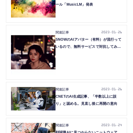
ール「MusicLM」発表
2023.01.26
SNOWのAIアバター（有料）が流行って
いるので、無料サービスで対抗してみた
（CloseBox）
2023.01.26
CNETのAI生成記事、「半数以上に誤
り」と認める。見直し後に再開の意向
2023.01.24
顔認識AIに見つからないニットウェア