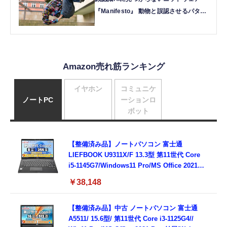
『Manifesto』 動物と誤認させるパター
ンを編み込み
Amazon売れ筋ランキング
イヤホン
コミュニケ
ノートPC
ーションロ
ボット
【整備済み品】ノートパソコン 富士通
LIEFBOOK U9311X/F 13.3型 第11世代 Core
i5-1145G7/Windows11 Pro/MS Office 2021搭
載/Webカメラ/Wifi・Bluetooth・HDMI・
￥38,148
Type-C/360度回転対応/有線静音マウス付
属/180日保証(タッチスクリーン/メモリ
8GB,SSD256GB)
【整備済み品】中古 ノートパソコン 富士通
A5511/ 15.6型/ 第11世代 Core i3-1125G4//