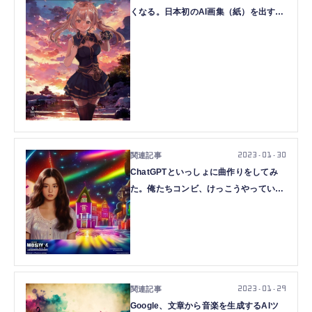
くなる。日本初のAI画集（紙）を出すア
ーティスト、852話さんが考えているこ
と
2023.01.30
ChatGPTといっしょに曲作りをしてみ
た。俺たちコンビ、けっこうやっていけ
るかも（CloseBox）
2023.01.29
Google、文章から音楽を生成するAIツ