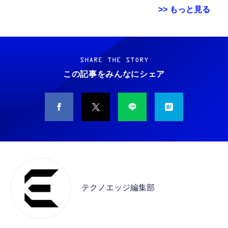
>> もっと見る
Grithope イヤホン タイプC【2026新モデル
霊界コミュニケーションロボット BAKETAN
耐久性】 有線イヤホン マイク付き HiFi音質
WARASHI ばけたん ワラシ 改 KAI
ノイズ低減 重低音 遅延なし
SHARE THE STORY
￥5,400
この記事をみんなにシェア
￥949
CASIO Moflin(モフリン）シルバー PE-
タイプc 寝ホンイヤホン 寝ホン type-c 有線
M10SR AIペット（コミュニケーションロボッ
睡眠用イヤホン 【音質強化バージョン
ト）
iPhone 15/16/17対応】横向きに寝ると耳が圧
迫されない ソフトシリコンで柔らかい 超軽量
￥53,900
￥2,199
超小型 外部ノイズ遮断 音質良い リモコン マ
イク付き 安眠 仕事 勉強 通勤通学最適（黑-
CASIO Moflin(モフリン）ゴールドPE-
typec）
Lightning to 3.5mm イヤホンジャック 変換
M10GD AIペット（コミュニケーションロボ
MFi認証 【ハイレゾ音質】 内蔵DAC 遅延な
ット）
テクノエッジ編集部
し 48ビット/96KHz 音量調節対応
￥53,900
￥999