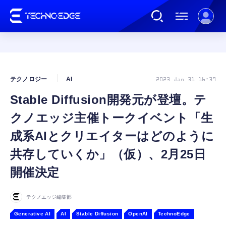
連載
テクノロジー
AI
2023 Jan 31 16:39
Stable Diffusion開発元が登壇。テ
AI
クノエッジ主催トークイベント「生
ガジェット
成系AIとクリエイターはどのように
共存していくか」（仮）、2月25日
ゲーム
開催決定
カルチャー
テクノエッジ編集部
Generative AI
AI
Stable Diffusion
OpenAI
TechnoEdge
公式ストア