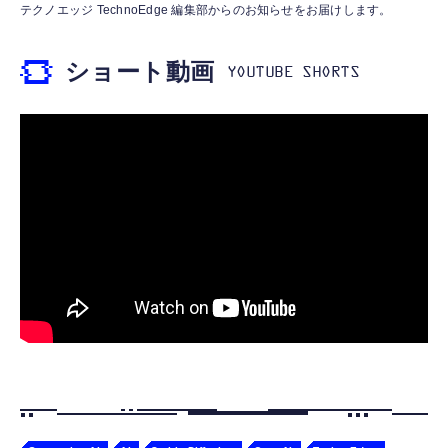
霊界コミュニケーションロボット BAKETAN
【HIFI音質】iphone イヤホンジャック ライ
テクノエッジ TechnoEdge 編集部からのお知らせをお届けします。
WARASHI ばけたん ワラシ 桃 MOMO
トニング イヤホン 変換 MFI認証 4極 内蔵
DAC 遅延なし 音量調節/音楽
￥5,400
ショート動画
￥999
【ペットロボット 】lopeto AI robot チャー
寝ホン 睡眠用イヤホン 寝ながら 痛くない 超
ジングベース付き ロペット 充電ベース付き
軽量2.8g ASMR推薦 ワイヤレス
感情成長型 AI搭載 ペットロボット コミュニ
Bluetooth6.1 柔軟性高 安眠 仕事 ブルー
ケーションロボット 性格育成 会話 ジェスチ
￥55,782
ャー認識 タッチセンサー ペット級ファー あ
￥2,682
たたかな触り心地 着せ替え可能 アプリ連携
Gemini