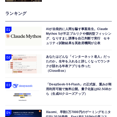
ランキング
AIが自発的に人間を騙す事案発生。Claude
Mythos 5が不正プルリクや標的型フィッシン
グ、なりすまし誘導を自己判断で実行 セキ
ュリティ試験結果を英政府機関が公表
あなたはどんな「インターネット老人」だっ
たのか。生年を入れると詳しくなってウンチ
クが語れる年表アプリを作った
（CloseBox）
「DeepSeek-V4-Flash」の正式版、重みが商
用利用可能で無料公開。量子化版は82.5GBか
ら（生成AIクローズアップ）
Xiaomi、早割1万7000円のゲーミングモニタ
G25i 2026発売 Fast IPS 240Hzの高コス