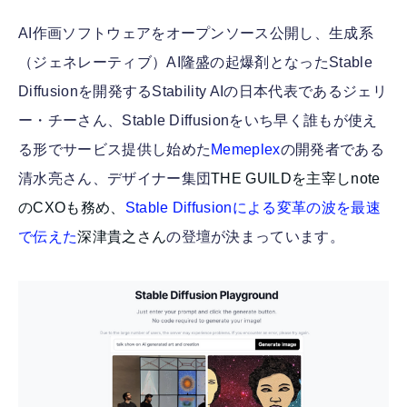
AI作画ソフトウェアをオープンソース公開し、生成系
（ジェネレーティブ）AI隆盛の起爆剤となったStable
Diffusionを開発するStability AIの日本代表であるジェリ
ー・チーさん、Stable Diffusionをいち早く誰もが使え
る形でサービス提供し始めた
Memeplex
の開発者である
清水亮さん、デザイナー集団
THE GUILDを主宰しnote
のCXOも務め、
Stable Diffusionによる変革の波を最速
で伝えた
深津貴之さん
の登壇が決まっています。