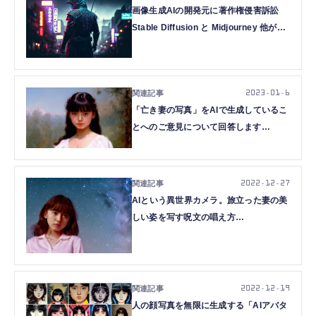
画像生成AIの開発元に著作権侵害訴訟
Stable Diffusion と Midjourney 他が対
象
2023.01.6
「亡き妻の写真」をAIで生成しているこ
とへのご意見について回答します
（CloseBox）
2022.12.27
AIという異世界カメラ。旅立った妻の美
しい姿を写す呪文の唱え方
（CloseBox）
2022.12.19
人の顔写真を無限に生成する「AIアバタ