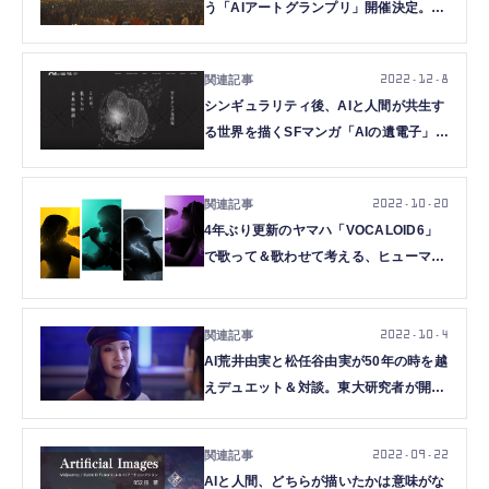
う「AIアートグランプリ」開催決定。グ
ランプリは10万円+RTX 4080マシン
2022.12.8
シンギュラリティ後、AIと人間が共生す
る世界を描くSFマンガ「AIの遺電子」が
動き出します。つまりTVアニメ化です
（CloseBox）
2022.10.20
4年ぶり更新のヤマハ「VOCALOID6」
で歌って＆歌わせて考える、ヒューマン
ボイスとコンピュータ歌唱の境界
（CloseBox）
2022.10.4
AI荒井由実と松任谷由実が50年の時を越
えデュエット＆対談。東大研究者が開発
した技術の向かう先
2022.09.22
AIと人間、どちらが描いたかは意味がな