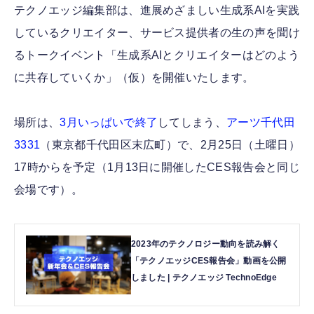
テクノエッジ編集部は、進展めざましい生成系AIを実践
しているクリエイター、サービス提供者の生の声を聞け
るトークイベント「生成系AIとクリエイターはどのよう
に共存していくか」（仮）を開催いたします。
場所は、
3月いっぱいで終了
してしまう、
アーツ千代田
3331
（東京都千代田区末広町）で、2月25日（土曜日）
17時からを予定（1月13日に開催したCES報告会と同じ
会場です）。
2023年のテクノロジー動向を読み解く
「テクノエッジCES報告会」動画を公開
しました | テクノエッジ TechnoEdge