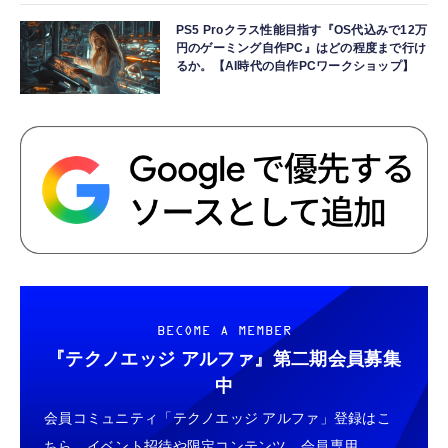
PS5 Proクラス性能目指す『OS代込みで12万
円のゲーミング自作PC』はどの程度まで行け
るか。【AI時代の自作PCワークショップ】
BECOME A MEMBER
『テクノエッジ アルファ』
第二期会員募集
中
会員コミュニティ「テクノエッジ アルファ」登録はこ
ちら。イベント招待や限定コンテンツ、会員専用