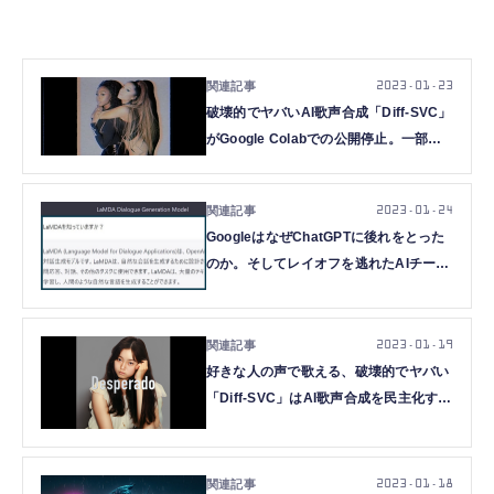
2023.01.23
破壊的でヤバいAI歌声合成「Diff-SVC」
がGoogle Colabでの公開停止。一部ユ
ーザーがセレブや商用音源を勝手に利用
で自主制限（CloseBox）
2023.01.24
GoogleはなぜChatGPTに後れをとった
のか。そしてレイオフを逃れたAIチーム
は追いつけるのか（Google Tales）
2023.01.19
好きな人の声で歌える、破壊的でヤバい
「Diff-SVC」はAI歌声合成を民主化する
のか（CloseBox）
2023.01.18