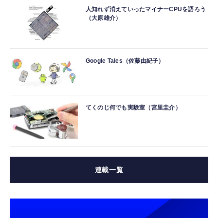
人知れず消えていったマイナーCPUを語ろう
（大原雄介）
Google Tales（佐藤由紀子）
てくのじ何でも実験室（宮里圭介）
連載一覧