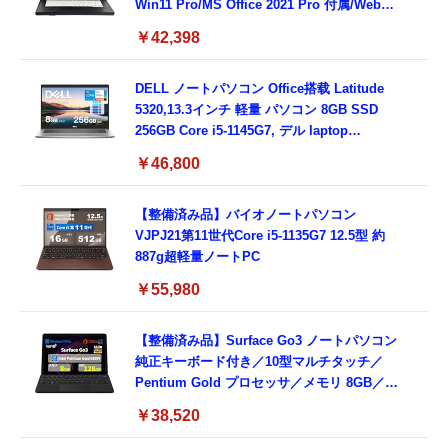
Win11 Pro/MS Office 2021 Pro 付属/Webカ
メラ/DVD/豊富な接続端子 (HDMI, VGA, USB
￥42,398
3.0)/ 有線静音マウス付属/ 180日保証（メモリ
16GB,SSD512GB）
DELL ノートパソコン Office搭载 Latitude
5320,13.3インチ 軽量 パソコン 8GB SSD
256GB Core i5-1145G7, デル laptop
windows 11,中古 ノートPC 日本語キーボー
￥46,800
ド付き (整備済み品)
【整備済み品】バイオノートパソコン
VJPJ21第11世代Core i5-1135G7 12.5型 約
887g超軽量ノートPC
￥55,980
【整備済み品】Surface Go3 ノートパソコン
純正キーボード付き／10型マルチタッチ／
Pentium Gold プロセッサ／メモリ 8GB／
SSD 128GB／Windows11 Office／WiFi-6
￥38,520
Bluetooth5.0／USB-C／1080p顔認証カメラ