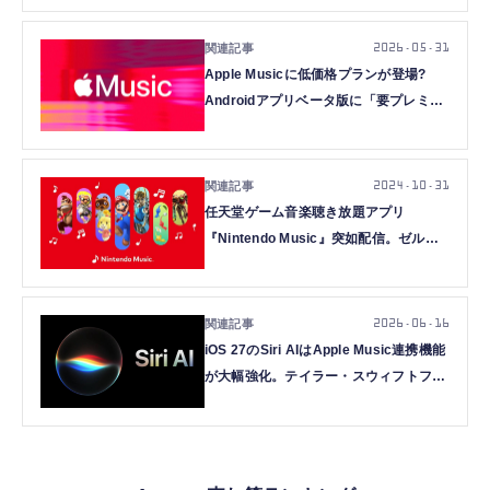
2026.05.31
Apple Musicに低価格プランが登場?
Androidアプリベータ版に「要プレミア
ム」「スキップ制限」の文字列を発見
2024.10.31
任天堂ゲーム音楽聴き放題アプリ
『Nintendo Music』突如配信。ゼル
ダ・とたけけ・スプラまで、ネタバレ防
止や曲長指定機能も
2026.06.16
iOS 27のSiri AIはApple Music連携機能
が大幅強化。テイラー・スウィフトファ
ンより「スウィフティ」な一面も