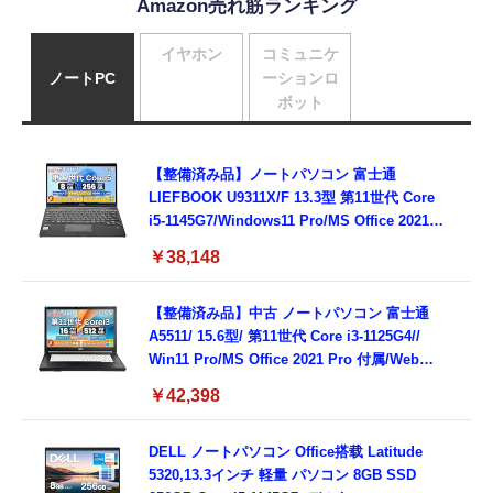
Amazon売れ筋ランキング
イヤホン
コミュニケ
ノートPC
ーションロ
ボット
【整備済み品】ノートパソコン 富士通
LIEFBOOK U9311X/F 13.3型 第11世代 Core
i5-1145G7/Windows11 Pro/MS Office 2021搭
載/Webカメラ/Wifi・Bluetooth・HDMI・
￥38,148
Type-C/360度回転対応/有線静音マウス付
属/180日保証(タッチスクリーン/メモリ
8GB,SSD256GB)
【整備済み品】中古 ノートパソコン 富士通
A5511/ 15.6型/ 第11世代 Core i3-1125G4//
Win11 Pro/MS Office 2021 Pro 付属/Webカ
メラ/DVD/豊富な接続端子 (HDMI, VGA, USB
￥42,398
3.0)/ 有線静音マウス付属/ 180日保証（メモリ
16GB,SSD512GB）
DELL ノートパソコン Office搭载 Latitude
5320,13.3インチ 軽量 パソコン 8GB SSD