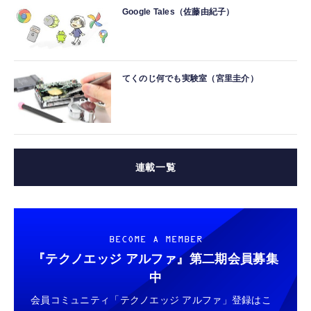
Google Tales（佐藤由紀子）
てくのじ何でも実験室（宮里圭介）
連載一覧
BECOME A MEMBER
『テクノエッジ アルファ』
第二期会員募集
中
会員コミュニティ「テクノエッジ アルファ」登録はこ