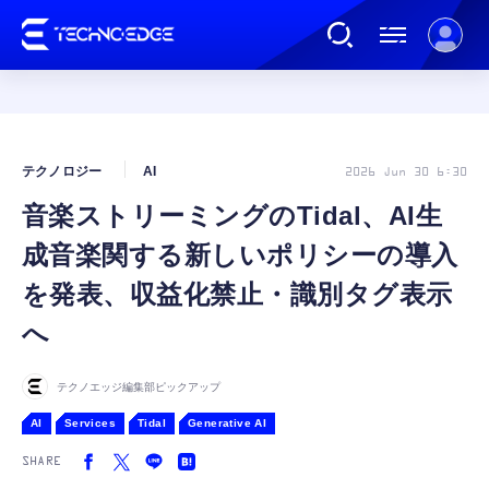
連載
テクノロジー
AI
2026 Jun 30 6:30
音楽ストリーミングのTidal、AI生
AI
成音楽関する新しいポリシーの導入
ガジェット
を発表、収益化禁止・識別タグ表示
へ
ゲーム
テクノエッジ編集部ピックアップ
カルチャー
AI
Services
Tidal
Generative AI
SHARE
公式ストア