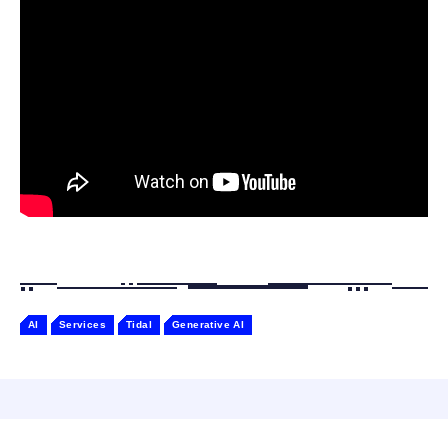
寝ホン 睡眠用イヤホン 寝ながら 痛くない 超
ジングベース付き ロペット 充電ベース付き
軽量2.8g ASMR推薦 ワイヤレス
感情成長型 AI搭載 ペットロボット コミュニ
Bluetooth6.1 柔軟性高 安眠 仕事 ブルー
ケーションロボット 性格育成 会話 ジェスチ
￥55,782
ャー認識 タッチセンサー ペット級ファー あ
￥2,682
たたかな触り心地 着せ替え可能 アプリ連携
Gemini
AI
Services
Tidal
Generative AI