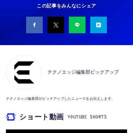
￥5,400
この記事をみんなにシェア
￥949
CASIO Moflin(モフリン）シルバー PE-
タイプc 寝ホンイヤホン 寝ホン type-c 有線
M10SR AIペット（コミュニケーションロボッ
睡眠用イヤホン 【音質強化バージョン
ト）
iPhone 15/16/17対応】横向きに寝ると耳が圧
迫されない ソフトシリコンで柔らかい 超軽量
￥53,900
￥2,199
超小型 外部ノイズ遮断 音質良い リモコン マ
イク付き 安眠 仕事 勉強 通勤通学最適（黑-
CASIO Moflin(モフリン）ゴールドPE-
typec）
Lightning to 3.5mm イヤホンジャック 変換
M10GD AIペット（コミュニケーションロボ
MFi認証 【ハイレゾ音質】 内蔵DAC 遅延な
ット）
テクノエッジ編集部ピックアップ
し 48ビット/96KHz 音量調節対応
￥53,900
￥999
霊界コミュニケーションロボット BAKETAN
【HIFI音質】iphone イヤホンジャック ライ
テクノエッジ編集部がピックアップしたニュースをお伝えします。
WARASHI ばけたん ワラシ 桃 MOMO
トニング イヤホン 変換 MFI認証 4極 内蔵
DAC 遅延なし 音量調節/音楽
￥5,400
ショート動画
￥999
【ペットロボット 】lopeto AI robot チャー