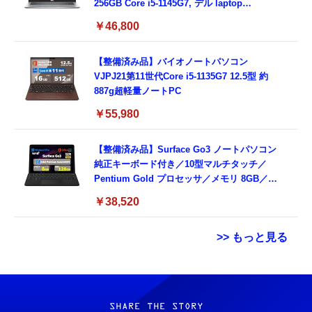
256GB Core i5-1145G7, デル laptop
windows 11,中古 ノートPC 日本語キーボー
￥46,800
ド付き (整備済み品)
【整備済み品】バイオノートパソコン
VJPJ21第11世代Core i5-1135G7 12.5型 約
887g超軽量ノートPC
￥55,980
【整備済み品】Surface Go3 ノートパソコン
純正キーボード付き／10型マルチタッチ／
Pentium Gold プロセッサ／メモリ 8GB／
SSD 128GB／Windows11 Office／WiFi-6
￥38,520
Bluetooth5.0／USB-C／1080p顔認証カメラ
>> もっと見る
Grithope イヤホン タイプC【2026新モデル
霊界コミュニケーションロボット BAKETAN
耐久性】 有線イヤホン マイク付き HiFi音質
WARASHI ばけたん ワラシ 改 KAI
ノイズ低減 重低音 遅延なし
SHARE THE STORY