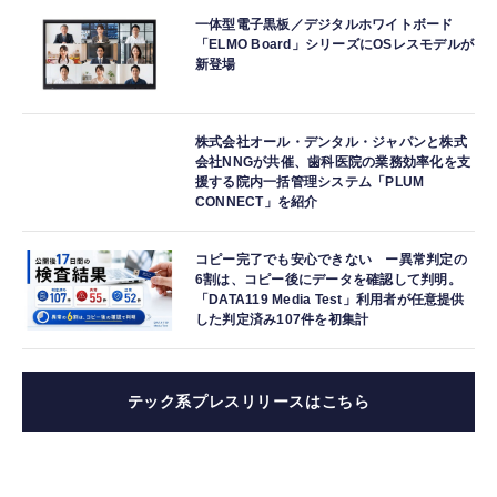
一体型電子黒板／デジタルホワイトボード
「ELMO Board」シリーズにOSレスモデルが
新登場
株式会社オール・デンタル・ジャパンと株式
会社NNGが共催、歯科医院の業務効率化を支
援する院内一括管理システム「PLUM
CONNECT」を紹介
コピー完了でも安心できない ー異常判定の
6割は、コピー後にデータを確認して判明。
「DATA119 Media Test」利用者が任意提供
した判定済み107件を初集計
テック系プレスリリースはこちら