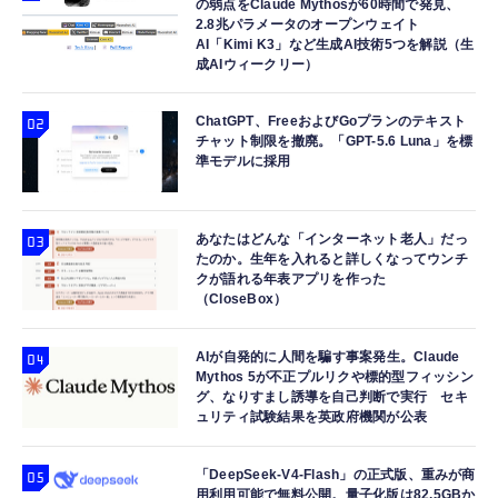
の弱点をClaude Mythosが60時間で発見、
2.8兆パラメータのオープンウェイト
AI「Kimi K3」など生成AI技術5つを解説（生
成AIウィークリー）
ChatGPT、FreeおよびGoプランのテキスト
チャット制限を撤廃。「GPT-5.6 Luna」を標
準モデルに採用
あなたはどんな「インターネット老人」だっ
たのか。生年を入れると詳しくなってウンチ
クが語れる年表アプリを作った
（CloseBox）
AIが自発的に人間を騙す事案発生。Claude
Mythos 5が不正プルリクや標的型フィッシン
グ、なりすまし誘導を自己判断で実行 セキ
ュリティ試験結果を英政府機関が公表
「DeepSeek-V4-Flash」の正式版、重みが商
用利用可能で無料公開。量子化版は82.5GBか