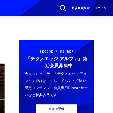
新規会員登録 ｜ ログイン
BECOME A MEMBER
『テクノエッジ アルファ』
第
二期会員募集中
会員コミュニティ「テクノエッジ アル
ファ」登録はこちら。イベント招待や
限定コンテンツ、会員専用Discordサー
バなど特典多数です
今すぐ登録