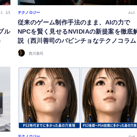
テクノロジー
ul 15
Jul
従来のゲーム制作手法のまま、AIの力で
ップル
NPCを賢く見せるNVIDIAの新提案を徹底
）
説（西川善司のバビンチョなテクノコラム
西川善司
テクノロジー
Jun