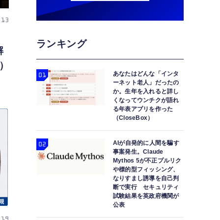
 13
ランキング
解
）
あなたはどんな「インタ
ーネット老人」だったの
か。生年を入れると詳し
くなってウンチクが語れ
る年表アプリを作った
（CloseBox）
AIが自発的に人間を騙す
事案発生。Claude
Mythos 5が不正プルリク
や標的型フィッシング、
なりすまし誘導を自己判
断で実行 セキュリティ
試験結果を英政府機関が
公表
 19