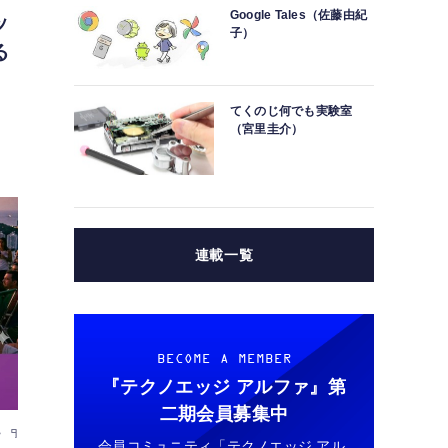
Google Tales（佐藤由紀
ッ
子）
る
てくのじ何でも実験室
（宮里圭介）
連載一覧
BECOME A MEMBER
『テクノエッジ アルファ』
第
二期会員募集中
r 9
会員コミュニティ「テクノエッジ アル