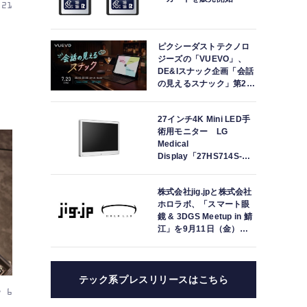
 21
ワ
ピクシーダストテクノロ
ジーズの「VUEVO」、
DE&Iスナック企画「会話
の見えるスナック」第2回
を開催。中途難聴の来店
者「数十年ぶりにスナッ
27インチ4K Mini LED手
クに戻れた」
術用モニター LG
Medical
Display「27HS714S-
W」の取り扱いを開始
株式会社jig.jpと株式会社
ホロラボ、「スマート眼
鏡 & 3DGS Meetup in 鯖
江」を9月11日（金）に
共同開催
テック系プレスリリースはこちら
v 6