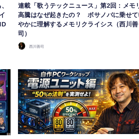
あ、
連載「歌うテックニュース」第2回：メモ
ハイ
高騰はなぜ起きたの？ ボサノバに乗せて
D
やかに理解するメモリクライシス（西川善
司）
西川善司