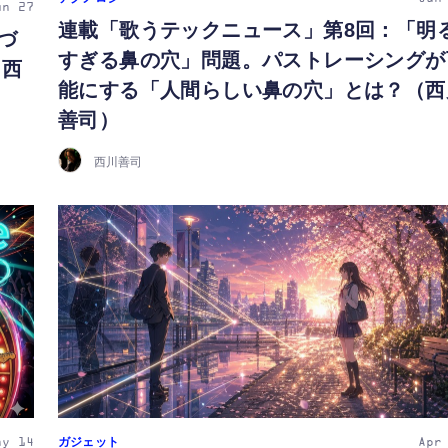
un 27
連載「歌うテックニュース」第8回：「明
変づ
すぎる鼻の穴」問題。パストレーシングが
。西
能にする「人間らしい鼻の穴」とは？（西
善司）
西川善司
ガジェット
ay 14
Apr