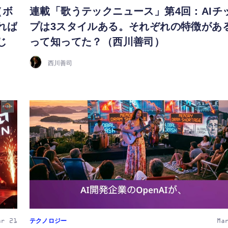
（ボ
連載「歌うテックニュース」第4回：AIチ
れば
プは3スタイルある。それぞれの特徴があ
じ
って知ってた？（西川善司）
西川善司
テクノロジー
ar 21
Ma