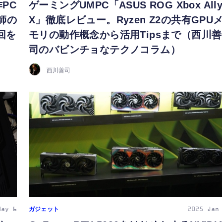
PC
ゲーミングUMPC「ASUS ROG Xbox All
師の
X」徹底レビュー。Ryzen Z2の共有GPU
回を
モリの動作概念から活用Tipsまで（西川善
司のバビンチョなテクノコラム）
西川善司
ガジェット
May 6
2025
Jan