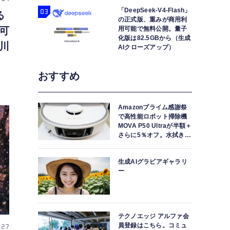
「DeepSeek-V4-Flash」
る
の正式版、重みが商用利
可
用可能で無料公開。量子
化版は82.5GBから（生成
川
AIクローズアップ）
おすすめ
Amazonプライム感謝祭
で高性能ロボット掃除機
MOVA P50 Ultraが半額＋
さらに5％オフ。水拭きモ
ップ自動洗浄・乾燥まで
対応ハイエンドモデル
生成AIグラビアギャラリ
ー
テクノエッジ アルファ会
員登録はこちら。コミュ
 27