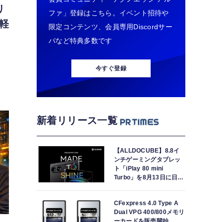
リ
ファ」登録はこちら。イベント招待や
軽
限定コンテンツ、会員専用Discordサー
バなど特典多数です
今すぐ登録
新着リリース一覧
【ALLDOCUBE】8.8イ
ンチゲーミングタブレッ
ト「iPlay 80 mini
Turbo」を8月13日に日本
で世界最速発売
CFexpress 4.0 Type A
Dual VPG 400/800メモリ
ーカードを販売開始