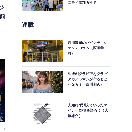
ニティ参加ガイド
ジ
前
連載
西川善司のバビンチョな
テクノコラム（西川善
司）
生成AIグラビアをグラビ
アカメラマンが作るとど
うなる？（西川和久）
人知れず消えていったマ
イナーCPUを語ろう（大
原雄介）
r 3