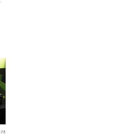
y
メ
 28