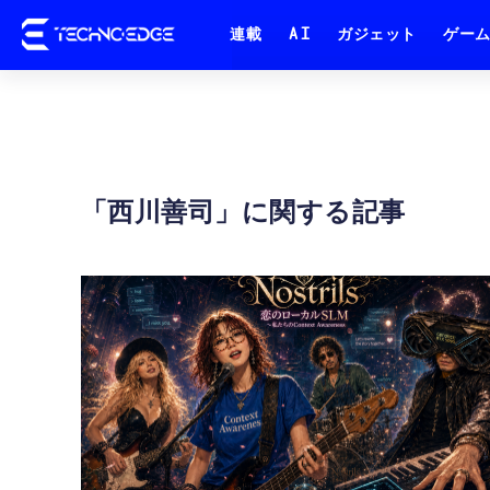
連載
AI
ガジェット
ゲー
西川善司