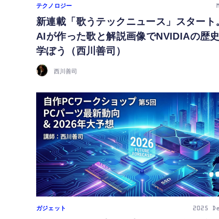
テクノロジー
新連載「歌うテックニュース」スタート
AIが作った歌と解説画像でNVIDIAの歴
学ぼう（西川善司）
西川善司
ガジェット
2025
D