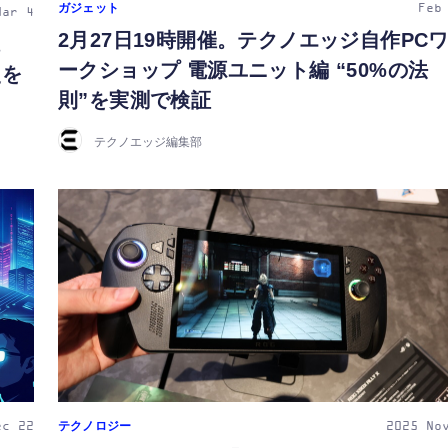
ガジェット
Feb
Mar 4
2月27日19時開催。テクノエッジ自作PC
。
ークショップ 電源ユニット編 “50%の法
史を
則”を実測で検証
テクノエッジ編集部
テクノロジー
ec 22
2025
No