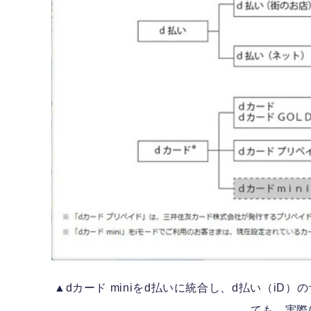
▲dカード miniをd払いに統合し、d払い（i
ても、実際