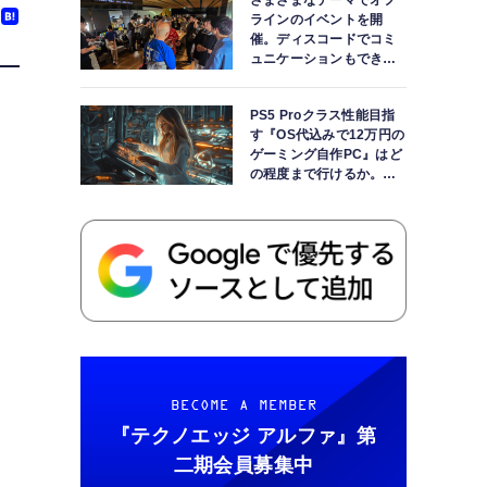
さまざまなテーマでオフ
ラインのイベントを開
催。ディスコードでコミ
ュニケーションもできま
す
PS5 Proクラス性能目指
す『OS代込みで12万円の
ゲーミング自作PC』はど
の程度まで行けるか。
【AI時代の自作PCワーク
ショップ】
BECOME A MEMBER
『テクノエッジ アルファ』
第
二期会員募集中