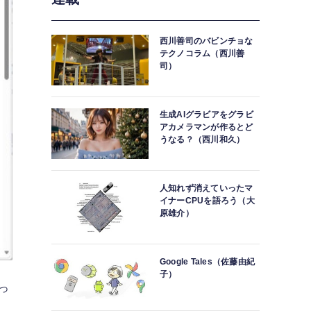
西川善司のバビンチョな
テクノコラム（西川善
司）
生成AIグラビアをグラビ
アカメラマンが作るとど
うなる？（西川和久）
人知れず消えていったマ
イナーCPUを語ろう（大
原雄介）
Google Tales（佐藤由紀
子）
っ