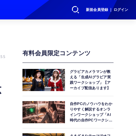
新規会員登録 ｜ ログイン
有料会員限定コンテンツ
55
グラビアカメラマンが教
える「生成AIグラビア実
践ワークショップ」【ア
応
ーカイブ配信あります】
自作PCのノウハウをわか
りやすく解説するオンラ
インワークショップ「AI
時代の自作PCワークショ
ップ」【アーカイブ配信
あります】