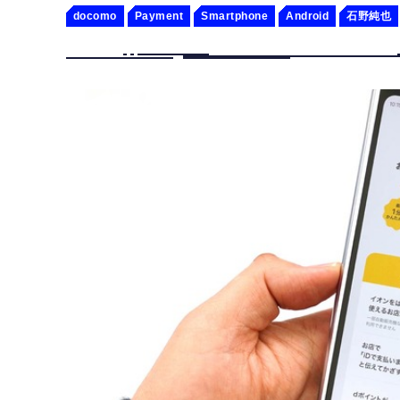
docomo
Payment
Smartphone
Android
石野純也