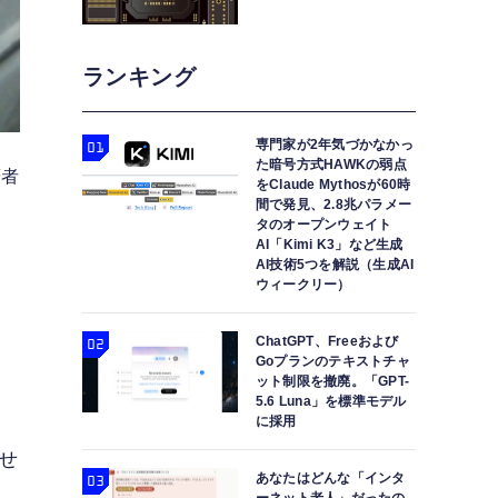
ランキング
専門家が2年気づかなかっ
た暗号方式HAWKの弱点
筆者
をClaude Mythosが60時
間で発見、2.8兆パラメー
タのオープンウェイト
AI「Kimi K3」など生成
AI技術5つを解説（生成AI
ウィークリー）
ChatGPT、Freeおよび
Goプランのテキストチャ
ット制限を撤廃。「GPT-
5.6 Luna」を標準モデル
に採用
せ
あなたはどんな「インタ