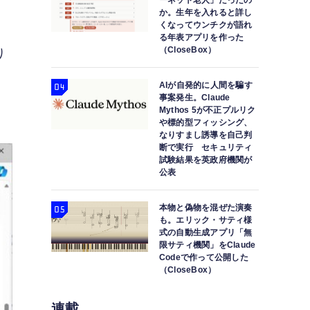
ーネット老人」だったの
か。生年を入れると詳し
くなってウンチクが語れ
る年表アプリを作った
（CloseBox）
り
ホ
AIが自発的に人間を騙す
事案発生。Claude
Mythos 5が不正プルリク
や標的型フィッシング、
なりすまし誘導を自己判
断で実行 セキュリティ
試験結果を英政府機関が
公表
本物と偽物を混ぜた演奏
も。エリック・サティ様
式の自動生成アプリ「無
限サティ機関」をClaude
Codeで作って公開した
（CloseBox）
連載