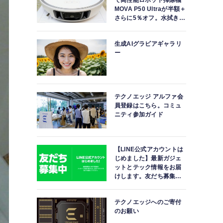
で高性能ロボット掃除機
MOVA P50 Ultraが半額＋
さらに5％オフ。水拭きモ
ップ自動洗浄・乾燥まで
対応ハイエンドモデル
生成AIグラビアギャラリ
ー
テクノエッジ アルファ会
員登録はこちら。コミュ
ニティ参加ガイド
【LINE公式アカウントは
じめました】最新ガジェ
ットとテック情報をお届
けします。友だち募集
中。
テクノエッジへのご寄付
のお願い