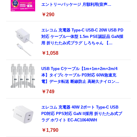
エントリーパッケージ 月額利用(音声
SIM/SMS)[ドコモ・au回線]・(データ/eSIM/
￥290
プリペイド)[ドコモ回線]IM-B327
エレコム 充電器 Type-C USB-C 20W USB PD
対応 ケーブル一体型 1.5m PSE認証品 GaN採
用 折りたたみ式プラグ しろちゃん 【
iPhone16 15 等対応】 EC-AC6920WF
￥1,058
USB Type Cケーブル【1m+1m+2m+2m/4
本】タイプc ケーブル PD対応 60W急速充
電】データ転送 断線防止 高耐久ナイロン
iPhone 17/iPhone 16 /iPhone 15 /
￥749
MacBook、iPad Pro/Air、Galaxy、Sony、
Pixel Type C機種対応
エレコム 充電器 40W 2ポート Type-C USB
PD対応 PPS対応 GaN II採用 折りたたみ式プ
ラグ ホワイト EC-AC10640WH
￥1,790