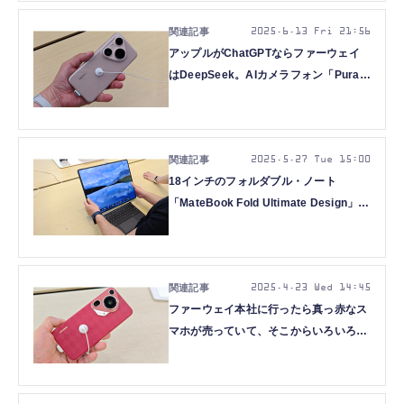
2025.6.13 Fri 21:56
アップルがChatGPTならファーウェイ
はDeepSeek。AIカメラフォン「Pura
80」シリーズに触れてきた（スマホ沼）
2025.5.27 Tue 15:00
18インチのフォルダブル・ノート
「MateBook Fold Ultimate Design」を
見た。そのインパクトたるや（スマホ
沼）
2025.4.23 Wed 14:45
ファーウェイ本社に行ったら真っ赤なス
マホが売っていて、そこからいろいろと
考えた（スマホ沼）