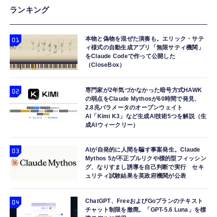
【HIFI音質】iphone イヤホンジャック ライ
エレコム 65W 充電器 Type-C コンセント 急
エレコム 充電器 30W Type-C 2ポート USB
ランキング
トニング イヤホン 変換 MFI認証 4極 内蔵
速 PD対応 スイング式プラグ採用 PSE技術基
PD対応 スイング式プラグ PPS対応 ホワイト
DAC 遅延なし 音量調節/音楽
準適合 ブラック EC-AC12465BK
【iPhone 16 15 等対応】 EC-AC9430WH
本物と偽物を混ぜた演奏も。エリック・サテ
￥999
￥2,190
￥1,690
ィ様式の自動生成アプリ「無限サティ機関」
をClaude Codeで作って公開した
（CloseBox）
寝ホン 睡眠用イヤホン 寝ながら 痛くない 超
エレコム 充電器 コンセント USB-C USB-A 2
ANDERY スマホホルダー 車 【真空ゲル吸盤
軽量2.8g ASMR推薦 ワイヤレス
ポート 20W PD対応 折りたたみ式プラグ ホワ
安定性 車載ホルダー ドライバー推奨
Bluetooth6.1 柔軟性高 安眠 仕事 ブルー
イト EC-AC12020WH
専門家が2年気づかなかった暗号方式HAWK
￥1,998
の弱点をClaude Mythosが60時間で発見、
￥2,682
￥1,290
2.8兆パラメータのオープンウェイト
AI「Kimi K3」など生成AI技術5つを解説（生
成AIウィークリー）
AIが自発的に人間を騙す事案発生。Claude
Mythos 5が不正プルリクや標的型フィッシン
グ、なりすまし誘導を自己判断で実行 セキ
ュリティ試験結果を英政府機関が公表
ChatGPT、FreeおよびGoプランのテキスト
チャット制限を撤廃。「GPT-5.6 Luna」を標