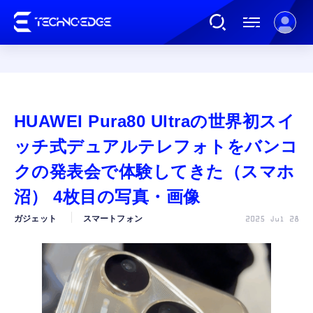
連載
HUAWEI Pura80 Ultraの世界初スイ
AI
ッチ式デュアルテレフォトをバンコ
クの発表会で体験してきた（スマホ
ガジェット
沼） 4枚目の写真・画像
ガジェット
スマートフォン
2025 Jul 28
ゲーム
カルチャー
公式ストア