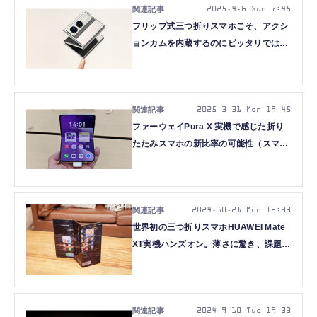
2025.4.6 Sun 7:45
フリップ式三つ折りスマホこそ、アクシ
ョンカムを内蔵するのにピッタリでは？
（スマホ沼）
2025.3.31 Mon 19:45
ファーウェイPura X 実機で感じた折り
たたみスマホの新比率の可能性（スマホ
沼）
2024.10.21 Mon 12:33
世界初の三つ折りスマホHUAWEI Mate
XT実機ハンズオン。薄さに驚き、課題は
40万円超の価格と重さと… (石野純也)
2024.9.10 Tue 19:33