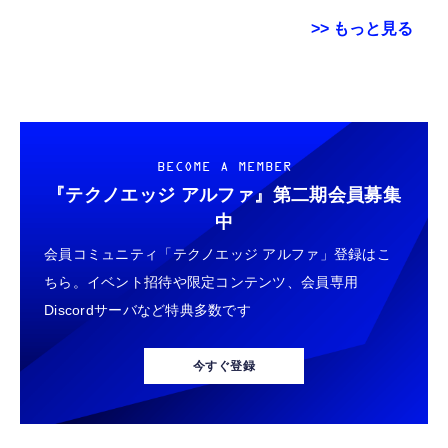
>> もっと見る
Grithope イヤホン タイプC【2026新モデル
USB Type Cケーブル【1m+1m+2m+2m/4
エレコム 充電器 Type-C USB-C 20W USB PD
耐久性】 有線イヤホン マイク付き HiFi音質
本】タイプc ケーブル PD対応 60W急速充
対応 ケーブル一体型 1.5m PSE認証品 GaN採
ノイズ低減 重低音 遅延なし
電】データ転送 断線防止 高耐久ナイロン
用 折りたたみ式プラグ しろちゃん 【
iPhone 17/iPhone 16 /iPhone 15 /
iPhone16 15 等対応】 EC-AC6920WF
￥949
￥749
￥1,058
BECOME A MEMBER
MacBook、iPad Pro/Air、Galaxy、Sony、
Pixel Type C機種対応
『テクノエッジ アルファ』
第二期会員募集
タイプc 寝ホンイヤホン 寝ホン type-c 有線
ネックストラップ 携帯扇風機 首掛けストラッ
エレコム 充電器 Type-C USB-C 20W USB PD
中
睡眠用イヤホン 【音質強化バージョン
プ ハンディファン ストラップ 吊下げひも 首
対応 1ポート PSE認証品 GaN採用 折りたた
会員コミュニティ「テクノエッジ アルファ」登録はこ
iPhone 15/16/17対応】横向きに寝ると耳が圧
掛け 長さ調節可能 (ホワイト 螺旋状)
み式プラグ ホワイト 【 iPhone16 15 等対
迫されない ソフトシリコンで柔らかい 超軽量
応】 EC-AC6820WH
ちら。イベント招待や限定コンテンツ、会員専用
￥2,199
￥999
￥790
超小型 外部ノイズ遮断 音質良い リモコン マ
Discordサーバなど特典多数です
イク付き 安眠 仕事 勉強 通勤通学最適（黑-
typec）
Lightning to 3.5mm イヤホンジャック 変換
エレコム 充電器 40W 2ポート Type-C USB
エレコム 充電器 45W 2ポート Type-C USB-A
MFi認証 【ハイレゾ音質】 内蔵DAC 遅延な
PD対応 PPS対応 GaN II採用 折りたたみ式プ
USB PD対応 PPS対応 GaN II採用 折りたた
今すぐ登録
し 48ビット/96KHz 音量調節対応
ラグ ホワイト EC-AC10640WH
み式プラグ ホワイト EC-AC11045WH
￥999
￥1,790
￥1,990