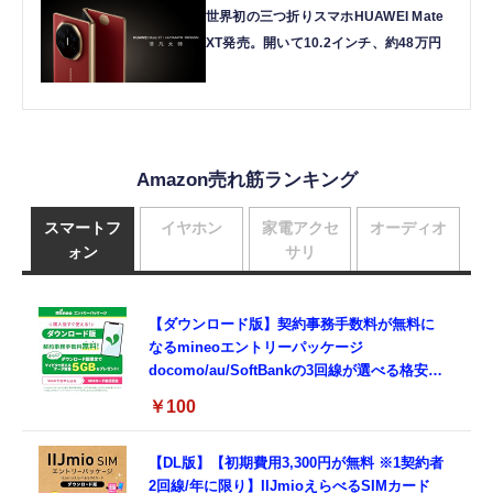
世界初の三つ折りスマホHUAWEI Mate
XT発売。開いて10.2インチ、約48万円
Amazon売れ筋ランキング
スマートフ
イヤホン
家電アクセ
オーディオ
ォン
サリ
【ダウンロード版】契約事務手数料が無料に
なるmineoエントリーパッケージ
docomo/au/SoftBankの3回線が選べる格安
SIMカード【Amazon.co.jp限定】
￥100
【DL版】【初期費用3,300円が無料 ※1契約者
2回線/年に限り】IIJmioえらべるSIMカード