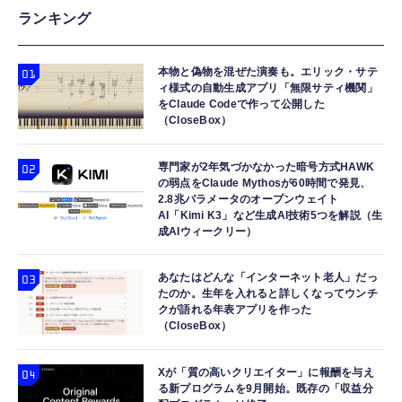
【HIFI音質】iphone イヤホンジャック ライ
エレコム 65W 充電器 Type-C コンセント 急
エレコム 充電器 30W Type-C 2ポート USB
ランキング
トニング イヤホン 変換 MFI認証 4極 内蔵
速 PD対応 スイング式プラグ採用 PSE技術基
PD対応 スイング式プラグ PPS対応 ホワイト
DAC 遅延なし 音量調節/音楽
準適合 ブラック EC-AC12465BK
【iPhone 16 15 等対応】 EC-AC9430WH
本物と偽物を混ぜた演奏も。エリック・サテ
￥999
￥2,190
￥1,690
ィ様式の自動生成アプリ「無限サティ機関」
をClaude Codeで作って公開した
（CloseBox）
寝ホン 睡眠用イヤホン 寝ながら 痛くない 超
エレコム 充電器 コンセント USB-C USB-A 2
ANDERY スマホホルダー 車 【真空ゲル吸盤
軽量2.8g ASMR推薦 ワイヤレス
ポート 20W PD対応 折りたたみ式プラグ ホワ
安定性 車載ホルダー ドライバー推奨
Bluetooth6.1 柔軟性高 安眠 仕事 ブルー
イト EC-AC12020WH
専門家が2年気づかなかった暗号方式HAWK
￥1,998
の弱点をClaude Mythosが60時間で発見、
￥2,682
￥1,290
2.8兆パラメータのオープンウェイト
AI「Kimi K3」など生成AI技術5つを解説（生
成AIウィークリー）
あなたはどんな「インターネット老人」だっ
たのか。生年を入れると詳しくなってウンチ
クが語れる年表アプリを作った
（CloseBox）
Xが「質の高いクリエイター」に報酬を与え
る新プログラムを9月開始。既存の「収益分