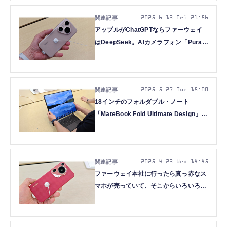
2025.6.13 Fri 21:56
アップルがChatGPTならファーウェイ
はDeepSeek。AIカメラフォン「Pura
80」シリーズに触れてきた（スマホ沼）
2025.5.27 Tue 15:00
18インチのフォルダブル・ノート
「MateBook Fold Ultimate Design」を
見た。そのインパクトたるや（スマホ
沼）
2025.4.23 Wed 14:45
ファーウェイ本社に行ったら真っ赤なス
マホが売っていて、そこからいろいろと
考えた（スマホ沼）