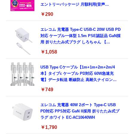
エントリーパッケージ 月額利用(音声
SIM/SMS)[ドコモ・au回線]・(データ/eSIM/
￥290
プリペイド)[ドコモ回線]IM-B327
エレコム 充電器 Type-C USB-C 20W USB PD
対応 ケーブル一体型 1.5m PSE認証品 GaN採
用 折りたたみ式プラグ しろちゃん 【
iPhone16 15 等対応】 EC-AC6920WF
￥1,058
USB Type Cケーブル【1m+1m+2m+2m/4
本】タイプc ケーブル PD対応 60W急速充
電】データ転送 断線防止 高耐久ナイロン
iPhone 17/iPhone 16 /iPhone 15 /
￥749
MacBook、iPad Pro/Air、Galaxy、Sony、
Pixel Type C機種対応
エレコム 充電器 40W 2ポート Type-C USB
PD対応 PPS対応 GaN II採用 折りたたみ式プ
ラグ ホワイト EC-AC10640WH
￥1,790