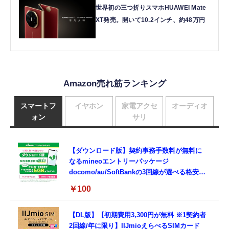
世界初の三つ折りスマホHUAWEI Mate
XT発売。開いて10.2インチ、約48万円
Amazon売れ筋ランキング
スマートフ
イヤホン
家電アクセ
オーディオ
ォン
サリ
【ダウンロード版】契約事務手数料が無料に
なるmineoエントリーパッケージ
docomo/au/SoftBankの3回線が選べる格安
SIMカード【Amazon.co.jp限定】
￥100
【DL版】【初期費用3,300円が無料 ※1契約者
2回線/年に限り】IIJmioえらべるSIMカード