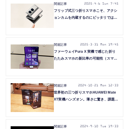
2025.4.6 Sun 7:45
フリップ式三つ折りスマホこそ、アクシ
ョンカムを内蔵するのにピッタリでは？
（スマホ沼）
2025.3.31 Mon 19:45
ファーウェイPura X 実機で感じた折り
たたみスマホの新比率の可能性（スマホ
沼）
2024.10.21 Mon 12:33
世界初の三つ折りスマホHUAWEI Mate
XT実機ハンズオン。薄さに驚き、課題は
40万円超の価格と重さと… (石野純也)
2024.9.10 Tue 19:33