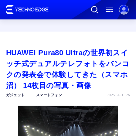
連載
HUAWEI Pura80 Ultraの世界初スイ
AI
ッチ式デュアルテレフォトをバンコ
クの発表会で体験してきた（スマホ
ガジェット
沼） 14枚目の写真・画像
ガジェット
スマートフォン
2025 Jul 28
ゲーム
カルチャー
公式ストア