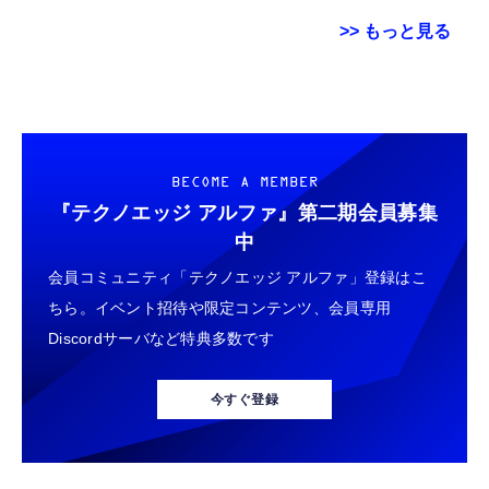
>> もっと見る
Grithope イヤホン タイプC【2026新モデル
USB Type Cケーブル【1m+1m+2m+2m/4
エレコム 充電器 Type-C USB-C 20W USB PD
耐久性】 有線イヤホン マイク付き HiFi音質
本】タイプc ケーブル PD対応 60W急速充
対応 ケーブル一体型 1.5m PSE認証品 GaN採
ノイズ低減 重低音 遅延なし
電】データ転送 断線防止 高耐久ナイロン
用 折りたたみ式プラグ しろちゃん 【
iPhone 17/iPhone 16 /iPhone 15 /
iPhone16 15 等対応】 EC-AC6920WF
￥949
￥749
￥1,058
BECOME A MEMBER
MacBook、iPad Pro/Air、Galaxy、Sony、
Pixel Type C機種対応
『テクノエッジ アルファ』
第二期会員募集
タイプc 寝ホンイヤホン 寝ホン type-c 有線
ネックストラップ 携帯扇風機 首掛けストラッ
エレコム 充電器 Type-C USB-C 20W USB PD
中
睡眠用イヤホン 【音質強化バージョン
プ ハンディファン ストラップ 吊下げひも 首
対応 1ポート PSE認証品 GaN採用 折りたた
会員コミュニティ「テクノエッジ アルファ」登録はこ
iPhone 15/16/17対応】横向きに寝ると耳が圧
掛け 長さ調節可能 (ホワイト 螺旋状)
み式プラグ ホワイト 【 iPhone16 15 等対
迫されない ソフトシリコンで柔らかい 超軽量
応】 EC-AC6820WH
ちら。イベント招待や限定コンテンツ、会員専用
￥2,199
￥999
￥790
超小型 外部ノイズ遮断 音質良い リモコン マ
Discordサーバなど特典多数です
イク付き 安眠 仕事 勉強 通勤通学最適（黑-
typec）
Lightning to 3.5mm イヤホンジャック 変換
エレコム 充電器 40W 2ポート Type-C USB
エレコム 充電器 45W 2ポート Type-C USB-A
MFi認証 【ハイレゾ音質】 内蔵DAC 遅延な
PD対応 PPS対応 GaN II採用 折りたたみ式プ
USB PD対応 PPS対応 GaN II採用 折りたた
今すぐ登録
し 48ビット/96KHz 音量調節対応
ラグ ホワイト EC-AC10640WH
み式プラグ ホワイト EC-AC11045WH
￥999
￥1,790
￥1,990