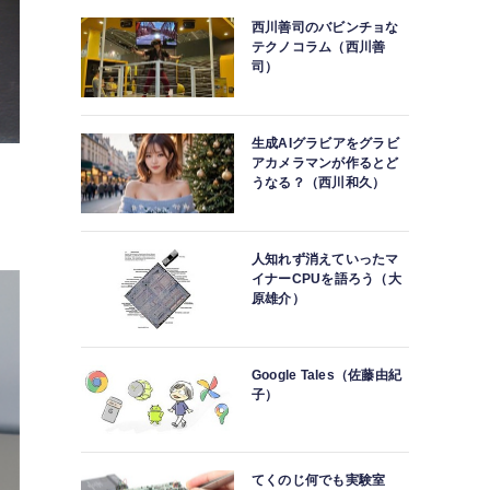
西川善司のバビンチョな
テクノコラム（西川善
司）
生成AIグラビアをグラビ
アカメラマンが作るとど
うなる？（西川和久）
人知れず消えていったマ
イナーCPUを語ろう（大
原雄介）
Google Tales（佐藤由紀
子）
てくのじ何でも実験室