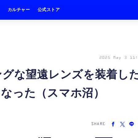
ム
カルチャー
公式ストア
2025 May 3 11:
raにロングな望遠レンズを装着し
くなった（スマホ沼）
SHARE