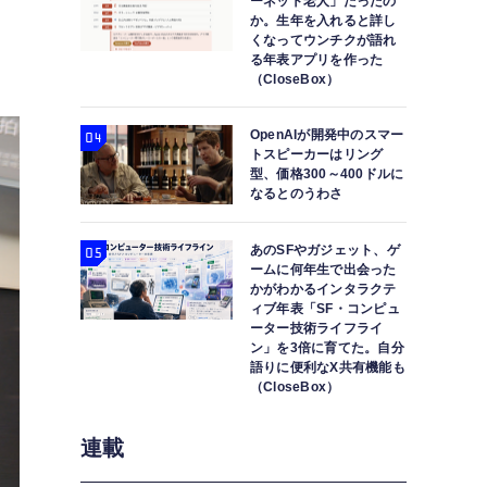
ーネット老人」だったの
ア
か。生年を入れると詳し
くなってウンチクが語れ
る年表アプリを作った
（CloseBox）
OpenAIが開発中のスマー
トスピーカーはリング
型、価格300～400ドルに
なるとのうわさ
あのSFやガジェット、ゲ
ームに何年生で出会った
かがわかるインタラクテ
ィブ年表「SF・コンピュ
ーター技術ライフライ
ン」を3倍に育てた。自分
語りに便利なX共有機能も
（CloseBox）
連載