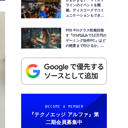
さまざまなテーマでオフ
ラインのイベントを開
催。ディスコードでコミ
ュニケーションもできま
す
PS5 Proクラス性能目指
す『OS代込みで12万円の
ゲーミング自作PC』はど
の程度まで行けるか。
【AI時代の自作PCワーク
ショップ】
BECOME A MEMBER
『テクノエッジ アルファ』
第
二期会員募集中