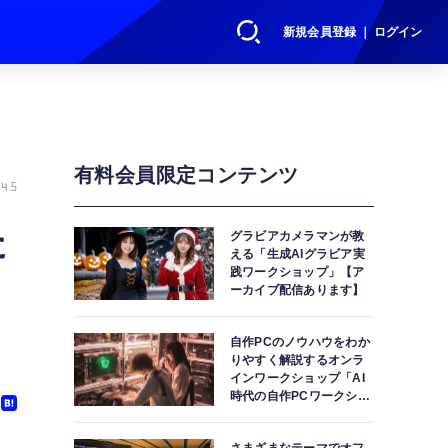
新規会員登録 ｜ ログイン
有料会員限定コンテンツ
45
た
グラビアカメラマンが教
える「生成AIグラビア実
践ワークショップ」【ア
ーカイブ配信あります】
自作PCのノウハウをわか
りやすく解説するオンラ
インワークショップ「AI
時代の自作PCワークショ
ップ」【アーカイブ配信
あります】