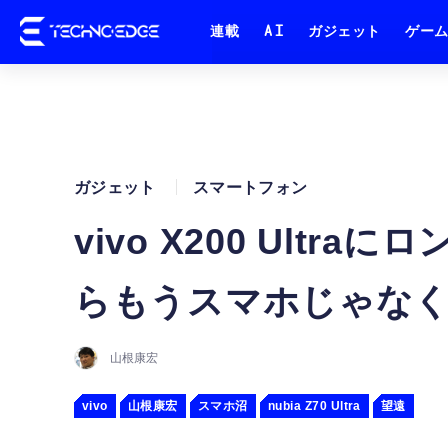
連載
AI
ガジェット
ゲー
ガジェット
スマートフォン
vivo X200 Ult
らもうスマホじゃな
山根康宏
vivo
山根康宏
スマホ沼
nubia Z70 Ultra
望遠