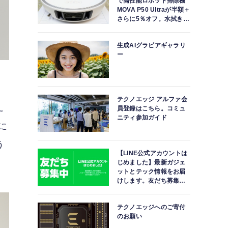
で高性能ロボット掃除機
MOVA P50 Ultraが半額＋
さらに5％オフ。水拭きモ
ップ自動洗浄・乾燥まで
対応ハイエンドモデル
生成AIグラビアギャラリ
ー
超
テクノエッジ アルファ会
す。
員登録はこちら。コミュ
ニティ参加ガイド
に
う
【LINE公式アカウントは
じめました】最新ガジェ
ットとテック情報をお届
けします。友だち募集
中。
テクノエッジへのご寄付
のお願い