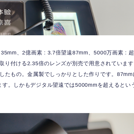
角35mm、2億画素 : 3.7倍望遠87mm、5000万画素 : 
取り付ける2.35倍のレンズが別売で用意されていま
作したもの。金属製でしっかりとした作りです。87mm
ます。しかもデジタル望遠では5000mmを超えるとい