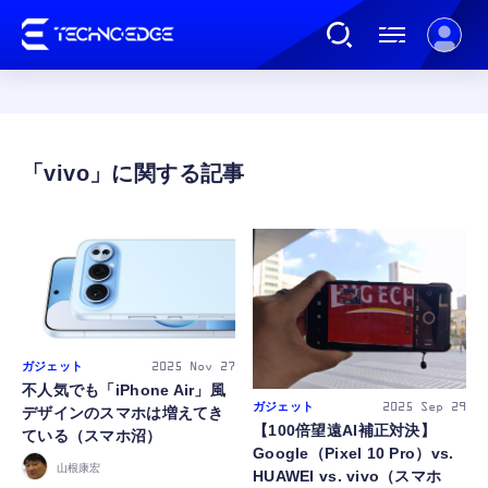
連載
vivo
AI
ガジェット
ゲーム
ガジェット
2025
Nov 27
不人気でも「iPhone Air」風
ガジェット
2025
Sep 29
デザインのスマホは増えてき
カルチャー
【100倍望遠AI補正対決】
ている（スマホ沼）
Google（Pixel 10 Pro）vs.
山根康宏
HUAWEI vs. vivo（スマホ
公式ストア