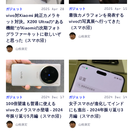
ガジェット
ガジェット
2025
Apr 15
2025
Apr 28
最強カメラフォンを発表する
vivo対Xiaomi 純正カメラキ
vivoの写真展へ行ってきた
ット対決。X200 Ultraの“ある
（スマホ沼）
機能”がXiaomiの次期フォト
グラファーキットに欲しいぞ
山根康宏
と思った（スマホ沼）
山根康宏
ガジェット
ガジェット
2024
Dec 17
2024
Dec 14
100倍望遠も普通に使える
女子スマホが進化してインド
vivoカメラスマホ登場 - 2024
にも進出 - 2024年振り返り3
年振り返り5月編（スマホ沼）
月編（スマホ沼）
山根康宏
山根康宏