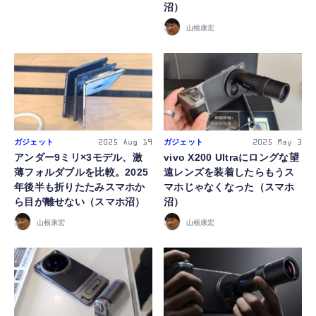
沼）
山根康宏
FOLLOW US
ガジェット
ガジェット
2025
Aug 19
2025
May 3
アンダー9ミリ×3モデル、激
vivo X200 Ultraにロングな望
薄フォルダブルを比較。2025
遠レンズを装着したらもうス
年後半も折りたたみスマホか
マホじゃなくなった（スマホ
ら目が離せない（スマホ沼）
沼）
山根康宏
山根康宏