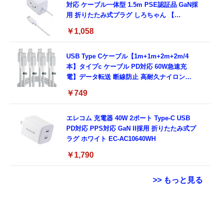
対応 ケーブル一体型 1.5m PSE認証品 GaN採
用 折りたたみ式プラグ しろちゃん 【
iPhone16 15 等対応】 EC-AC6920WF
￥1,058
USB Type Cケーブル【1m+1m+2m+2m/4
本】タイプc ケーブル PD対応 60W急速充
電】データ転送 断線防止 高耐久ナイロン
iPhone 17/iPhone 16 /iPhone 15 /
￥749
MacBook、iPad Pro/Air、Galaxy、Sony、
Pixel Type C機種対応
エレコム 充電器 40W 2ポート Type-C USB
PD対応 PPS対応 GaN II採用 折りたたみ式プ
ラグ ホワイト EC-AC10640WH
￥1,790
>> もっと見る
スマホ望遠レンズ 単眼鏡【アップグレード
用 Garmin FORERUNNER 70 / 170 / 170
Grithope イヤホン タイプC【2026新モデル
版】 25倍高倍率 90g軽量 明るくクリアな視
Music ガラスフィルム 保護フィルム 【3枚セ
耐久性】 有線イヤホン マイク付き HiFi音質