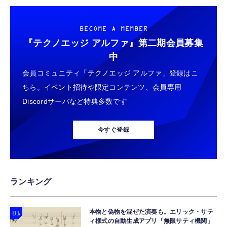
界 耐久性と のある金属ボディ 安定感のある
ット 国産旭硝子素材】 用 ガーミン
ノイズ低減 重低音 遅延なし
三脚付き レンズクリップ付き
FORERUNNER 70/170/170 Music フィルム
￥3,579
￥698
￥949
BECOME A MEMBER
iPhone/Android多機種対応 ライブ コンサー
高透過率 超薄型 用 ガーミン Forerunner 170
ト スポーツ観戦 バードウォッチング 旅行
液晶 保護フィルム 耐衝撃 全面保護 自動吸着
『テクノエッジ アルファ』
第二期会員募集
HDMIミラーキャスト【2026年・高性能チッ
気泡なし 簡単貼り付け ( 対応 Forerunner
GARMIN(ガーミン) Venu 3 Black/Slate
タイプc 寝ホンイヤホン 寝ホン type-c 有線
中
プ搭載】4K/1080P対応 スマホ画面をテレビ
170 Music フィルム )
AMOLEDディスプレイ搭載 美麗液晶スマート
睡眠用イヤホン 【音質強化バージョン
会員コミュニティ「テクノエッジ アルファ」登録はこ
に映す ミラーリング接続
ウォッチ 高性能GPS内蔵 【日本正規品】心
iPhone 15/16/17対応】横向きに寝ると耳が圧
iPhone/Android/Windows/Mac OS対応 モー
電図(ECG)アプリ対応モデル
迫されない ソフトシリコンで柔らかい 超軽量
ちら。イベント招待や限定コンテンツ、会員専用
￥2,088
￥47,691
￥2,199
ド切替不要 簡単セットアップ アプリ互換性あ
超小型 外部ノイズ遮断 音質良い リモコン マ
Discordサーバなど特典多数です
り YouTube視聴可能 大画面で楽しめる 日本
イク付き 安眠 仕事 勉強 通勤通学最適（黑-
語取扱説明書付き（ブラック）
プロジェクター 家庭用 小型 ぷろじえくたー
Ray-Ban Meta スマートグラス WAYFARER
typec）
Lightning to 3.5mm イヤホンジャック 変換
Android TV 14.0搭載 HiFiスピーカー内蔵 天
調光レンズ IPX4防水シャイニーブラック / グ
MFi認証 【ハイレゾ音質】 内蔵DAC 遅延な
今すぐ登録
井 静音 0.5M短距離投影 WiFi6 Bluetooth5.4
リーン 50mm 0RW4012
し 48ビット/96KHz 音量調節対応
350"大画面 自動台形補正 ホームシアター
￥9,579
￥89,100
￥999
HDMI/スマホ/PC/DVD/Switchなどに対応 プ
レゼント 日本語説明書
双眼鏡 ライブ用 10倍 オペラグラス 防振
gpsタグ 紛失防止タグ 【iOS/Android両対
【HIFI音質】iphone イヤホンジャック ライ
ランキング
Bak4 FMC 25mm対物レンズ IPX防水 メガネ
応】 スマートタグ 忘れ物防止器 高精度測位
トニング イヤホン 変換 MFI認証 4極 内蔵
対応 軽量 (ブラック-10*25)
GPSトラッカー 追跡タグ 月額料金なし IPX7
DAC 遅延なし 音量調節/音楽
防水 小型 軽量 鍵 財布 車 子ども 高齢者 ペッ
本物と偽物を混ぜた演奏も。エリック・サテ
￥1,780
￥1,699
￥999
ィ様式の自動生成アプリ「無限サティ機関」
ト見守り キーホルダー付属 (2個セット：ブラ