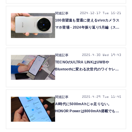
2024.12.17 Tue 15:21
100倍望遠も普通に使えるvivoカメラス
マホ登場 - 2024年振り返り5月編（スマ
ホ沼）
2025.4.30 Wed 19:43
TECNOのULTRA LINKはUWBや
Bluetoothに変わる次世代のワイヤレス
技術（スマホ沼）
2025.4.29 Tue 11:45
AI時代に5000mAhじゃ足りない。
HONOR Powerは8000mAh搭載でも普
通サイズな理由（スマホ沼）