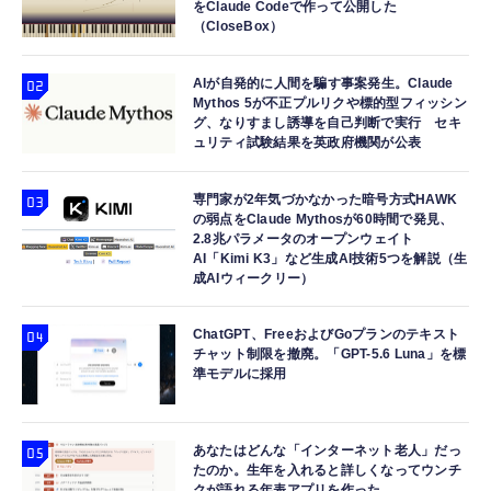
をClaude Codeで作って公開した
ック)
（CloseBox）
小型カメラ 隠しカメラ 4K画質 8-10時間録画
Apple Watch 45mm 44mm 一体型 バンド ケ
寝ホン 睡眠用イヤホン 寝ながら 痛くない 超
防犯カメラ OTG性能対応 256GB対応 180度
ース【Apple Watch SE3/9/8/7/SE2/SE/6/5/4
軽量2.8g ASMR推薦 ワイヤレス
回転レンズ 単独録音 暗視機能 解像度設定
対応】 耐衝撃 PC TPU 二重構造 スポーツバ
Bluetooth6.1 柔軟性高 安眠 仕事 ブルー
AIが自発的に人間を騙す事案発生。Claude
Mythos 5が不正プルリクや標的型フィッシン
150°広角 動体検知 携帯便利 記録 会議 商談
ンド 落下 衝撃吸収 耐久性 傷防止 ラギッド・
￥7,999
￥2,999
￥2,682
グ、なりすまし誘導を自己判断で実行 セキ
日本語取扱付き
アーマー・プロ 062CS25324 (ブラック)
ュリティ試験結果を英政府機関が公表
専門家が2年気づかなかった暗号方式HAWK
の弱点をClaude Mythosが60時間で発見、
2.8兆パラメータのオープンウェイト
AI「Kimi K3」など生成AI技術5つを解説（生
成AIウィークリー）
ChatGPT、FreeおよびGoプランのテキスト
チャット制限を撤廃。「GPT-5.6 Luna」を標
準モデルに採用
あなたはどんな「インターネット老人」だっ
たのか。生年を入れると詳しくなってウンチ
クが語れる年表アプリを作った