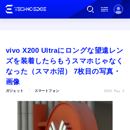
連載
vivo X200 Ultraにロングな望遠レン
AI
ズを装着したらもうスマホじゃなく
なった（スマホ沼） 7枚目の写真・
ガジェット
画像
ガジェット
スマートフォン
2025 May 3
ゲーム
カルチャー
公式ストア