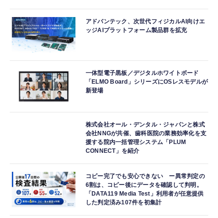
アドバンテック、次世代フィジカルAI向けエ
ッジAIプラットフォーム製品群を拡充
一体型電子黒板／デジタルホワイトボード
「ELMO Board」シリーズにOSレスモデルが
新登場
株式会社オール・デンタル・ジャパンと株式
会社NNGが共催、歯科医院の業務効率化を支
援する院内一括管理システム「PLUM
CONNECT」を紹介
コピー完了でも安心できない ー異常判定の
6割は、コピー後にデータを確認して判明。
「DATA119 Media Test」利用者が任意提供
した判定済み107件を初集計