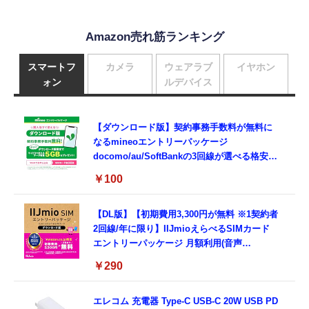
Amazon売れ筋ランキング
スマートフ
カメラ
ウェアラブ
イヤホン
ォン
ルデバイス
【ダウンロード版】契約事務手数料が無料に
なるmineoエントリーパッケージ
docomo/au/SoftBankの3回線が選べる格安
SIMカード【Amazon.co.jp限定】
￥100
【DL版】【初期費用3,300円が無料 ※1契約者
2回線/年に限り】IIJmioえらべるSIMカード
エントリーパッケージ 月額利用(音声
SIM/SMS)[ドコモ・au回線]・(データ/eSIM/
￥290
プリペイド)[ドコモ回線]IM-B327
エレコム 充電器 Type-C USB-C 20W USB PD