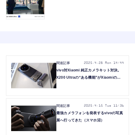
2025.4.28 Mon 14:44
vivo対Xiaomi 純正カメラキット対決。
X200 Ultraの“ある機能”がXiaomiの次
期フォトグラファーキットに欲しいぞと
思った（スマホ沼）
2025.4.15 Tue 11:36
最強カメラフォンを発表するvivoの写真
展へ行ってきた（スマホ沼）