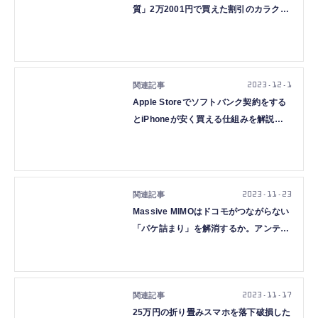
質」2万2001円で買えた割引のカラクリ
(石野純也)
2023.12.1
Apple Storeでソフトバンク契約をする
とiPhoneが安く買える仕組みを解説
（石野純也）
2023.11.23
Massive MIMOはドコモがつながらない
「パケ詰まり」を解消するか。アンテナ
小型化で都市部への導入が現実的に（石
野純也）
2023.11.17
25万円の折り畳みスマホを落下破損した