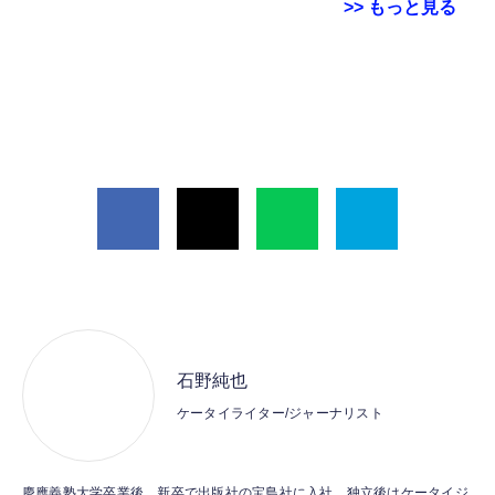
>> もっと見る
Grithope イヤホン タイプC【2026新モデル
霊界コミュニケーションロボット BAKETAN
耐久性】 有線イヤホン マイク付き HiFi音質
WARASHI ばけたん ワラシ 改 KAI
ノイズ低減 重低音 遅延なし
SHARE THE STORY
￥5,400
この記事をみんなにシェア
￥949
CASIO Moflin(モフリン）シルバー PE-
タイプc 寝ホンイヤホン 寝ホン type-c 有線
M10SR AIペット（コミュニケーションロボッ
睡眠用イヤホン 【音質強化バージョン
ト）
iPhone 15/16/17対応】横向きに寝ると耳が圧
迫されない ソフトシリコンで柔らかい 超軽量
￥53,900
￥2,199
超小型 外部ノイズ遮断 音質良い リモコン マ
イク付き 安眠 仕事 勉強 通勤通学最適（黑-
CASIO Moflin(モフリン）ゴールドPE-
typec）
Lightning to 3.5mm イヤホンジャック 変換
M10GD AIペット（コミュニケーションロボ
MFi認証 【ハイレゾ音質】 内蔵DAC 遅延な
石野純也
ット）
し 48ビット/96KHz 音量調節対応
ケータイライター/ジャーナリスト
￥53,900
￥999
霊界コミュニケーションロボット BAKETAN
【HIFI音質】iphone イヤホンジャック ライ
慶應義塾大学卒業後、新卒で出版社の宝島社に入社。独立後はケータイジ