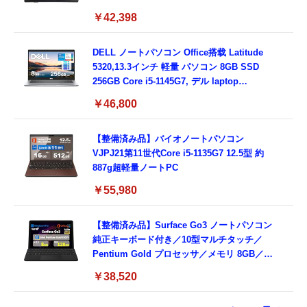
メラ/DVD/豊富な接続端子 (HDMI, VGA, USB
￥42,398
3.0)/ 有線静音マウス付属/ 180日保証（メモリ
16GB,SSD512GB）
DELL ノートパソコン Office搭载 Latitude
5320,13.3インチ 軽量 パソコン 8GB SSD
256GB Core i5-1145G7, デル laptop
windows 11,中古 ノートPC 日本語キーボー
￥46,800
ド付き (整備済み品)
【整備済み品】バイオノートパソコン
VJPJ21第11世代Core i5-1135G7 12.5型 約
887g超軽量ノートPC
￥55,980
【整備済み品】Surface Go3 ノートパソコン
純正キーボード付き／10型マルチタッチ／
Pentium Gold プロセッサ／メモリ 8GB／
SSD 128GB／Windows11 Office／WiFi-6
￥38,520
Bluetooth5.0／USB-C／1080p顔認証カメラ