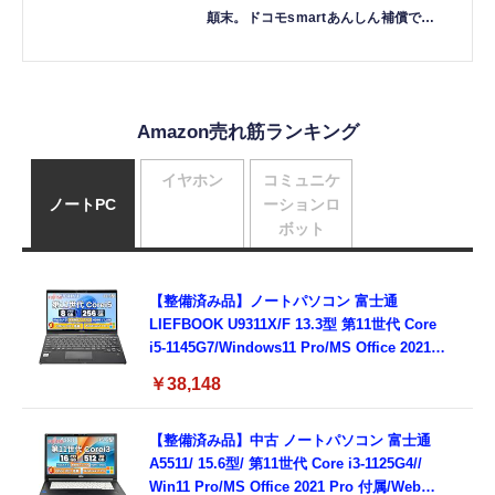
顛末。ドコモsmartあんしん補償で
Galaxy Z Fold5が新品同様に、修理代
5500円（石野純也）
Amazon売れ筋ランキング
イヤホン
コミュニケ
ノートPC
ーションロ
ボット
【整備済み品】ノートパソコン 富士通
LIEFBOOK U9311X/F 13.3型 第11世代 Core
i5-1145G7/Windows11 Pro/MS Office 2021搭
載/Webカメラ/Wifi・Bluetooth・HDMI・
￥38,148
Type-C/360度回転対応/有線静音マウス付
属/180日保証(タッチスクリーン/メモリ
8GB,SSD256GB)
【整備済み品】中古 ノートパソコン 富士通
A5511/ 15.6型/ 第11世代 Core i3-1125G4//
Win11 Pro/MS Office 2021 Pro 付属/Webカ