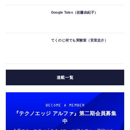
Google Tales（佐藤由紀子）
てくのじ何でも実験室（宮里圭介）
連載一覧
BECOME A MEMBER
『テクノエッジ アルファ』
第二期会員募集
中