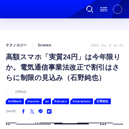
連載
テクノロジー
Science
2023 Dec 8 16:21
高額スマホ「実質24円」は今年限り
AI
か。電気通信事業法改正で割引はさ
ガジェット
らに制限の見込み（石野純也）
ゲーム
石野純也
SoftBank
docomo
au
Rakuten
Smartphone
石野純也
カルチャー
SHARE
公式ストア