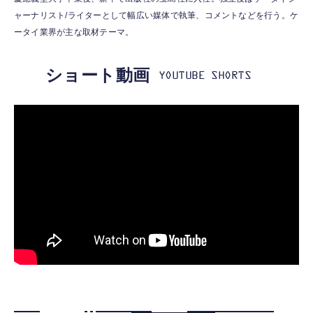
WARASHI ばけたん ワラシ 桃 MOMO
トニング イヤホン 変換 MFI認証 4極 内蔵
ャーナリスト/ライターとして幅広い媒体で執筆、コメントなどを行う。ケ
DAC 遅延なし 音量調節/音楽
￥5,400
ータイ業界が主な取材テーマ。
￥999
ショート動画
【ペットロボット 】lopeto AI robot チャー
寝ホン 睡眠用イヤホン 寝ながら 痛くない 超
ジングベース付き ロペット 充電ベース付き
軽量2.8g ASMR推薦 ワイヤレス
感情成長型 AI搭載 ペットロボット コミュニ
Bluetooth6.1 柔軟性高 安眠 仕事 ブルー
ケーションロボット 性格育成 会話 ジェスチ
￥55,782
ャー認識 タッチセンサー ペット級ファー あ
￥2,682
たたかな触り心地 着せ替え可能 アプリ連携
Gemini