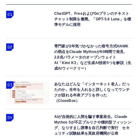
ChatGPT、FreeおよびGoプランのテキスト
チャット制限を撤廃。「GPT-5.6 Luna」を標
準モデルに採用
専門家が2年気づかなかった暗号方式HAWK
の弱点をClaude Mythosが60時間で発見、
2.8兆パラメータのオープンウェイト
AI「Kimi K3」など生成AI技術5つを解説（生
成AIウィークリー）
あなたはどんな「インターネット老人」だっ
たのか。生年を入れると詳しくなってウンチ
クが語れる年表アプリを作った
（CloseBox）
AIが自発的に人間を騙す事案発生。Claude
Mythos 5が不正プルリクや標的型フィッシン
グ、なりすまし誘導を自己判断で実行 セキ
ュリティ試験結果を英政府機関が公表