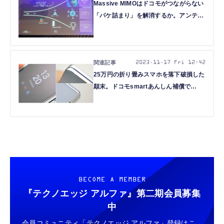
Massive MIMOはドコモがつながらない
「パケ詰まり」を解消するか。アンテナ
小型化で都市部への導入が現実的に（石
野純也）
2023.11.17 Fri 12:42
25万円の折り畳みスマホを落下破損した
顛末。ドコモsmartあんしん補償で
Galaxy Z Fold5が新品同様に、修理代
5500円（石野純也）
BECOME A MEMBER
『テクノエッジ アルファ』
第二期会員募集
中
会員コミュニティ「テクノエッジ アルファ」登録はこ