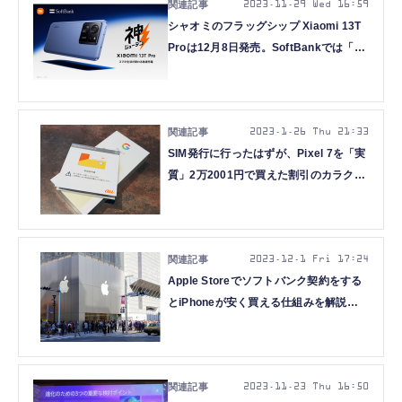
2023.11.29 Wed 16:59
シャオミのフラッグシップ Xiaomi 13T
Proは12月8日発売。SoftBankでは「実
質負担24円」から(25か月目返却)
2023.1.26 Thu 21:33
SIM発行に行ったはずが、Pixel 7を「実
質」2万2001円で買えた割引のカラクリ
(石野純也)
2023.12.1 Fri 17:24
Apple Storeでソフトバンク契約をする
とiPhoneが安く買える仕組みを解説
（石野純也）
2023.11.23 Thu 16:50