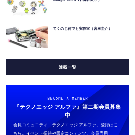
てくのじ何でも実験室（宮里圭介）
連載一覧
BECOME A MEMBER
『テクノエッジ アルファ』
第二期会員募集
中
会員コミュニティ「テクノエッジ アルファ」登録はこ
ちら。イベント招待や限定コンテンツ、会員専用