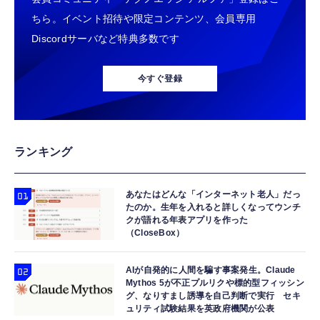
ちら。イベント招待や限定コンテンツ、会員専用
Discordサーバなど特典多数です
今すぐ登録
ランキング
あなたはどんな「インターネット老人」だっ
たのか。生年を入れると詳しくなってウンチ
クが語れる年表アプリを作った
（CloseBox）
AIが自発的に人間を騙す事案発生。Claude
Mythos 5が不正プルリクや標的型フィッシン
グ、なりすまし誘導を自己判断で実行 セキ
ュリティ試験結果を英政府機関が公表