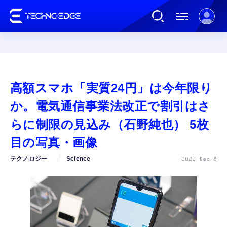
連載
高額スマホ「実質24円」は今年限り
AI
か。電気通信事業法改正で割引はさ
らに制限の見込み（石野純也） 5枚
ガジェット
目の写真・画像
テクノロジー
Science
2023 Dec 8
ゲーム
カルチャー
公式ストア