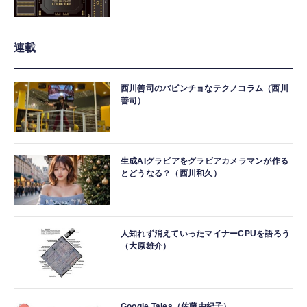
連載
西川善司のバビンチョなテクノコラム（西川
善司）
生成AIグラビアをグラビアカメラマンが作る
とどうなる？（西川和久）
人知れず消えていったマイナーCPUを語ろう
（大原雄介）
Google Tales（佐藤由紀子）