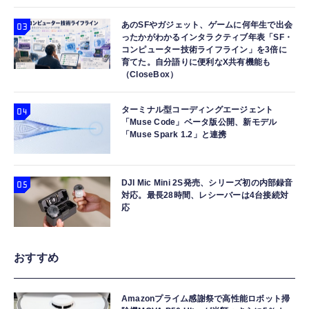
あのSFやガジェット、ゲームに何年生で出会
ったかがわかるインタラクティブ年表「SF・
コンピューター技術ライフライン」を3倍に
育てた。自分語りに便利なX共有機能も
（CloseBox）
ターミナル型コーディングエージェント
「Muse Code」ベータ版公開、新モデル
「Muse Spark 1.2」と連携
DJI Mic Mini 2S発売、シリーズ初の内部録音
対応。最長28時間、レシーバーは4台接続対
応
おすすめ
Amazonプライム感謝祭で高性能ロボット掃