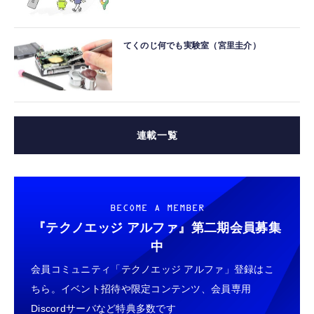
てくのじ何でも実験室（宮里圭介）
連載一覧
BECOME A MEMBER
『テクノエッジ アルファ』
第二期会員募集
中
会員コミュニティ「テクノエッジ アルファ」登録はこ
ちら。イベント招待や限定コンテンツ、会員専用
Discordサーバなど特典多数です