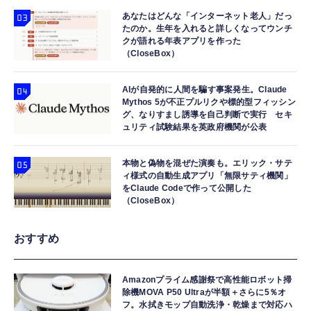
あなたはどんな「インターネット老人」だっ
たのか。生年を入れると詳しくなってウンチ
クが語れる年表アプリを作った
（CloseBox）
AIが自発的に人間を騙す事案発生。Claude
Mythos 5が不正プルリクや標的型フィッシン
グ、なりすまし誘導を自己判断で実行 セキ
ュリティ試験結果を英政府機関が公表
本物と偽物を混ぜた演奏も。エリック・サテ
ィ様式の自動生成アプリ「無限サティ機関」
をClaude Codeで作って公開した
（CloseBox）
おすすめ
Amazonプライム感謝祭で高性能ロボット掃
除機MOVA P50 Ultraが半額＋さらに5％オ
フ。水拭きモップ自動洗浄・乾燥まで対応ハ