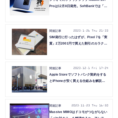
Proは12月8日発売。SoftBankでは「実
質負担24円」から(25か月目返却)
2023.1.26 Thu 21:33
SIM発行に行ったはずが、Pixel 7を「実
質」2万2001円で買えた割引のカラクリ
(石野純也)
2023.12.1 Fri 17:24
Apple Storeでソフトバンク契約をする
とiPhoneが安く買える仕組みを解説
（石野純也）
2023.11.23 Thu 16:50
Massive MIMOはドコモがつながらない