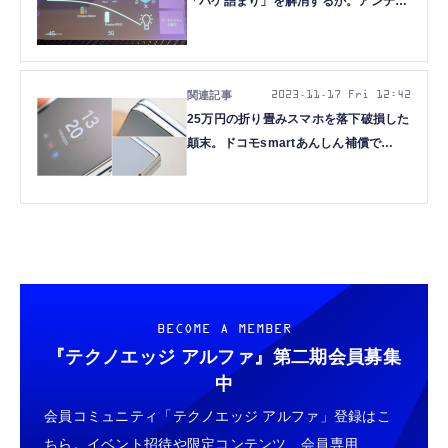
「パケ詰まり」を解消するか。アンテナ
小型化で都市部への導入が現実的に（石
野純也）
2023.11.17 Fri 12:42
25万円の折り畳みスマホを落下破損した
顛末。ドコモsmartあんしん補償で
Galaxy Z Fold5が新品同様に、修理代
5500円（石野純也）
BECOME A MEMBER
『テクノエッジ アルファ』
第二期会員募集
中
会員コミュニティ「テクノエッジ アルファ」登録はこ
ちら。イベント招待や限定コンテンツ、会員専用