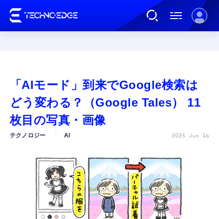
連載
「AIモード」到来でGoogle検索は
AI
どう変わる？（Google Tales） 11
枚目の写真・画像
ガジェット
テクノロジー
AI
2025 Jun 16
ゲーム
カルチャー
公式ストア