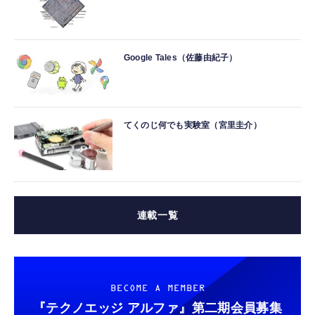
Google Tales（佐藤由紀子）
てくのじ何でも実験室（宮里圭介）
連載一覧
BECOME A MEMBER
『テクノエッジ アルファ』
第二期会員募集