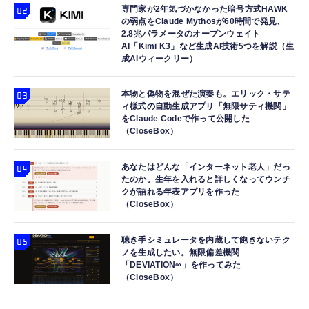
専門家が2年気づかなかった暗号方式HAWK
の弱点をClaude Mythosが60時間で発見、
2.8兆パラメータのオープンウェイト
AI「Kimi K3」など生成AI技術5つを解説（生
成AIウィークリー）
本物と偽物を混ぜた演奏も。エリック・サテ
ィ様式の自動生成アプリ「無限サティ機関」
をClaude Codeで作って公開した
（CloseBox）
あなたはどんな「インターネット老人」だっ
たのか。生年を入れると詳しくなってウンチ
クが語れる年表アプリを作った
（CloseBox）
聴き手シミュレータを内蔵して飽きないテク
ノを生成したい。無限偏差機関
「DEVIATION∞」を作ってみた
（CloseBox）