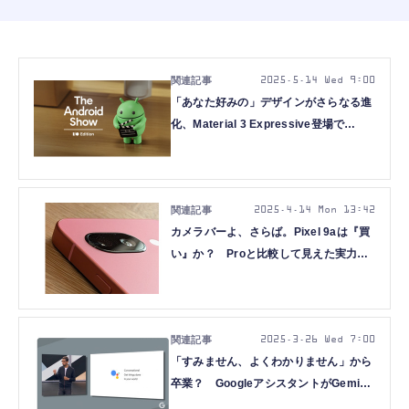
2025.5.14 Wed 9:00
「あなた好みの」デザインがさらなる進
化、Material 3 Expressive登場で
AndroidのUIは本当に使いやすくなる
の？（Google Tales）
2025.4.14 Mon 13:42
カメラバーよ、さらば。Pixel 9aは『買
い』か？ Proと比較して見えた実力
（Google Tales）
2025.3.26 Wed 7:00
「すみません、よくわかりません」から
卒業？ GoogleアシスタントがGemini
に（Google Tales）