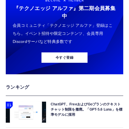
BECOME A MEMBER
『テクノエッジ アルファ』
第二期会員募集
中
会員コミュニティ「テクノエッジ アルファ」登録はこ
ちら。イベント招待や限定コンテンツ、会員専用
Discordサーバなど特典多数です
今すぐ登録
ランキング
ChatGPT、FreeおよびGoプランのテキスト
チャット制限を撤廃。「GPT-5.6 Luna」を標
準モデルに採用