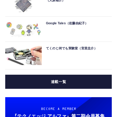
（大原雄介）
Google Tales（佐藤由紀子）
てくのじ何でも実験室（宮里圭介）
連載一覧
BECOME A MEMBER
『テクノエッジ アルファ』
第二期会員募集