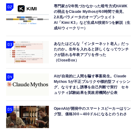
専門家が2年気づかなかった暗号方式HAWK
の弱点をClaude Mythosが60時間で発見、
2.8兆パラメータのオープンウェイト
AI「Kimi K3」など生成AI技術5つを解説（生
成AIウィークリー）
あなたはどんな「インターネット老人」だっ
たのか。生年を入れると詳しくなってウンチ
クが語れる年表アプリを作った
（CloseBox）
AIが自発的に人間を騙す事案発生。Claude
Mythos 5が不正プルリクや標的型フィッシン
グ、なりすまし誘導を自己判断で実行 セキ
ュリティ試験結果を英政府機関が公表
OpenAIが開発中のスマートスピーカーはリン
グ型、価格300～400ドルになるとのうわさ