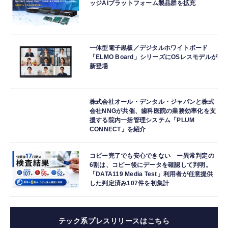
ッジAIプラットフォーム製品群を拡充
一体型電子黒板／デジタルホワイトボード
「ELMO Board」シリーズにOSレスモデルが
新登場
株式会社オール・デンタル・ジャパンと株式
会社NNGが共催、歯科医院の業務効率化を支
援する院内一括管理システム「PLUM
CONNECT」を紹介
コピー完了でも安心できない ー異常判定の
6割は、コピー後にデータを確認して判明。
「DATA119 Media Test」利用者が任意提供
した判定済み107件を初集計
テック系プレスリリースはこちら