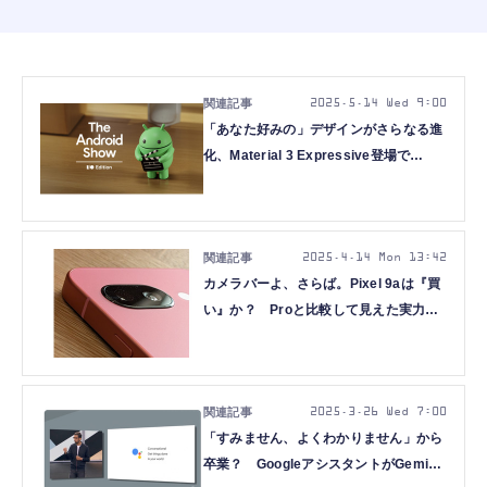
2025.5.14 Wed 9:00
「あなた好みの」デザインがさらなる進
化、Material 3 Expressive登場で
AndroidのUIは本当に使いやすくなる
の？（Google Tales）
2025.4.14 Mon 13:42
カメラバーよ、さらば。Pixel 9aは『買
い』か？ Proと比較して見えた実力
（Google Tales）
2025.3.26 Wed 7:00
「すみません、よくわかりません」から
卒業？ GoogleアシスタントがGemini