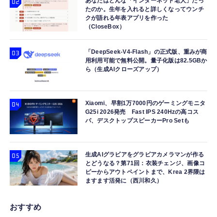
あなたはどんな「インターネット老人」だっ
たのか。生年を入れると詳しくなってウンチ
クが語れる年表アプリを作った
（CloseBox）
「DeepSeek-V4-Flash」の正式版、重みが商
用利用可能で無料公開。量子化版は82.5GBか
ら（生成AIクローズアップ）
Xiaomi、早割1万7000円のゲーミングモニタ
G25i 2026発売 Fast IPS 240Hzの高コス
パ、デスクトップスピーカーPro Setも
生成AIグラビアをグラビアカメラマンが作る
とどうなる？第71回：衣装チェンジ、画像コ
ピーからアウトペイントまで、Krea 2界隈は
ますます活発に（西川和久）
おすすめ