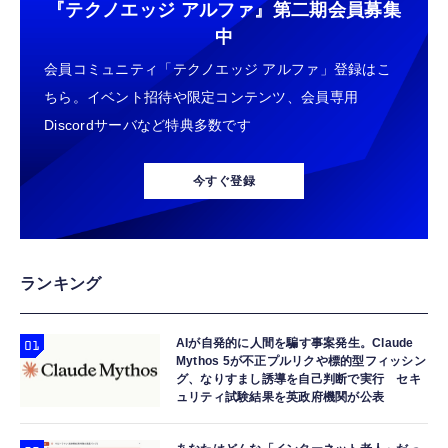
『テクノエッジ アルファ』
第二期会員募集
中
会員コミュニティ「テクノエッジ アルファ」登録はこ
ちら。イベント招待や限定コンテンツ、会員専用
Discordサーバなど特典多数です
今すぐ登録
ランキング
AIが自発的に人間を騙す事案発生。Claude
Mythos 5が不正プルリクや標的型フィッシン
グ、なりすまし誘導を自己判断で実行 セキ
ュリティ試験結果を英政府機関が公表