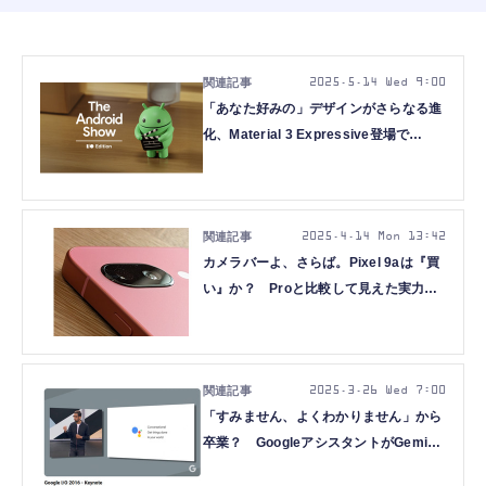
2025.5.14 Wed 9:00
「あなた好みの」デザインがさらなる進
化、Material 3 Expressive登場で
AndroidのUIは本当に使いやすくなる
の？（Google Tales）
2025.4.14 Mon 13:42
カメラバーよ、さらば。Pixel 9aは『買
い』か？ Proと比較して見えた実力
（Google Tales）
2025.3.26 Wed 7:00
「すみません、よくわかりません」から
卒業？ GoogleアシスタントがGemini
に（Google Tales）