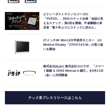
ピクシーダストテクノロジーズの
「VUEVO」、DE&Iスナック企画「会話の見
えるスナック」第2回を開催。中途難聴の来
店者「数十年ぶりにスナックに戻れた」
27インチ4K Mini LED手術用モニター LG
Medical Display「27HS714S-W」の取り扱
いを開始
株式会社jig.jpと株式会社ホロラボ、「スマー
ト眼鏡 & 3DGS Meetup in 鯖江」を9月11日
（金）に共同開催
テック系プレスリリースはこちら