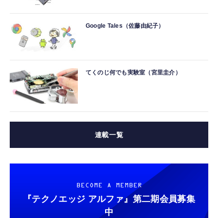
Google Tales（佐藤由紀子）
てくのじ何でも実験室（宮里圭介）
連載一覧
BECOME A MEMBER
『テクノエッジ アルファ』
第二期会員募集
中