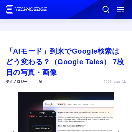
連載
「AIモード」到来でGoogle検索は
AI
どう変わる？（Google Tales） 7枚
目の写真・画像
ガジェット
テクノロジー
AI
2025 Jun 16
ゲーム
カルチャー
公式ストア