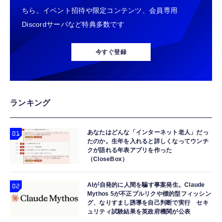
ちら。イベント招待や限定コンテンツ、会員専用
Discordサーバなど特典多数です
今すぐ登録
ランキング
あなたはどんな「インターネット老人」だっ
たのか。生年を入れると詳しくなってウンチ
クが語れる年表アプリを作った
（CloseBox）
AIが自発的に人間を騙す事案発生。Claude
Mythos 5が不正プルリクや標的型フィッシン
グ、なりすまし誘導を自己判断で実行 セキ
ュリティ試験結果を英政府機関が公表