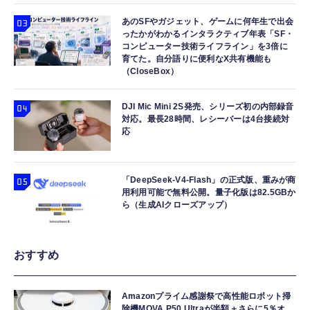
あのSFやガジェット、ゲームに何年生で出会
ったかがわかるインタラクティブ年表「SF・
コンピューター技術ライフライン」を3倍に
育てた。自分語りに便利なX共有機能も
（CloseBox）
DJI Mic Mini 2S発売、シリーズ初の内部録音
対応。最長28時間、レシーバーは4台接続対
応
「DeepSeek-V4-Flash」の正式版、重みが商
用利用可能で無料公開。量子化版は82.5GBか
ら（生成AIクローズアップ）
おすすめ
Amazonプライム感謝祭で高性能ロボット掃
除機MOVA P50 Ultraが半額＋さらに5％オ