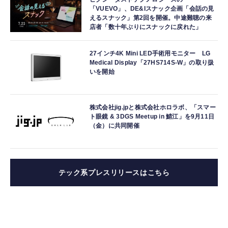
「VUEVO」、DE&Iスナック企画「会話の見
えるスナック」第2回を開催。中途難聴の来
店者「数十年ぶりにスナックに戻れた」
27インチ4K Mini LED手術用モニター LG
Medical Display「27HS714S-W」の取り扱
いを開始
株式会社jig.jpと株式会社ホロラボ、「スマー
ト眼鏡 & 3DGS Meetup in 鯖江」を9月11日
（金）に共同開催
テック系プレスリリースはこちら