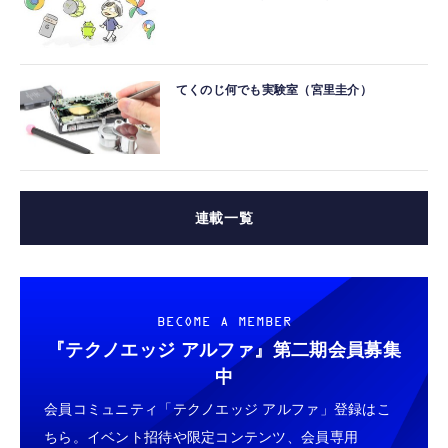
てくのじ何でも実験室（宮里圭介）
連載一覧
BECOME A MEMBER
『テクノエッジ アルファ』
第二期会員募集
中
会員コミュニティ「テクノエッジ アルファ」登録はこ
ちら。イベント招待や限定コンテンツ、会員専用