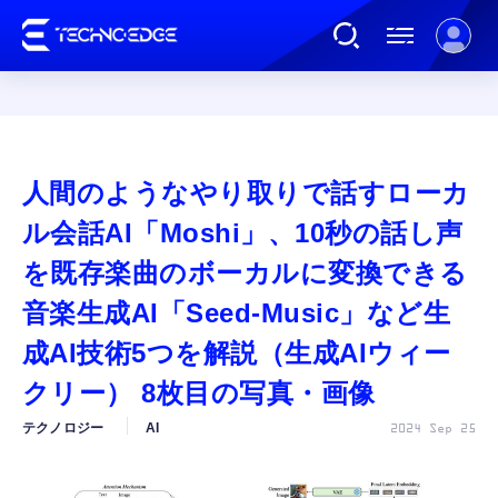
連載
人間のようなやり取りで話すローカ
AI
ル会話AI「Moshi」、10秒の話し声
を既存楽曲のボーカルに変換できる
ガジェット
音楽生成AI「Seed-Music」など生
成AI技術5つを解説（生成AIウィー
ゲーム
クリー） 8枚目の写真・画像
カルチャー
テクノロジー
AI
2024 Sep 25
公式ストア