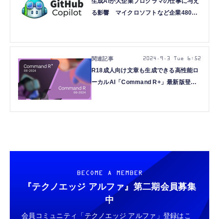
生成AIが大企業プログラマの仕事に与え
る影響 マイクロソフトなど企業4800
人以上を調査した結果（生成AIクローズ
アップ）
2024.9.3 Tue 6:52
R18成人向け文章も生成できる高性能ロ
ーカルAI「Command R+」最新版登
場、プレイ画面をリアタイで画像生成で
きるゲームエンジン「GameNGen」な
ど生成AI技術5つを解説（生成AIウィー
クリー）
BECOME A MEMBER
『テクノエッジ アルファ』
第二期会員募集
中
会員コミュニティ「テクノエッジ アルファ」登録はこ