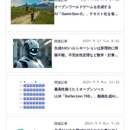
2024.9.20 Fri 14:58
オープンワールドゲームを生成する
AI「GameGen-O」、テキスト化を省き
瞬時に応えるオープン音声AIモデル
「LLaMA-Omni」など生成AI技術5つを
解説（生成AIウィークリー）
2024.9.17 Tue 8:26
生成AIのハルシネーションは原理的に排
除不能。不完全性定理など数学・計算機
理論で説明 モデル改良や回避システム
でも不可避とする論文（生成AIクローズ
アップ）
2024.9.9 Mon 14:33
最高性能うたうオープンソース
LLM「Reflection 70B」、動画生成AIで
スーパーマリオのプレイ映像を生成する
「MarioVGG」など生成AI技術6つを解
説（生成AIウィークリー）
2024.9.9 Mon 9:12