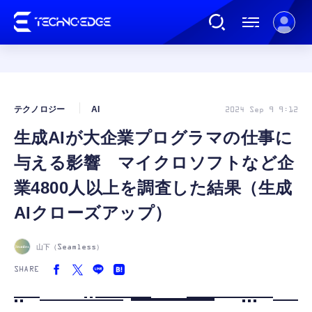
連載
テクノロジー
AI
2024 Sep 9 9:12
生成AIが大企業プログラマの仕事に
AI
与える影響 マイクロソフトなど企
ガジェット
業4800人以上を調査した結果（生成
AIクローズアップ）
ゲーム
山下（Seamless）
カルチャー
SHARE
公式ストア