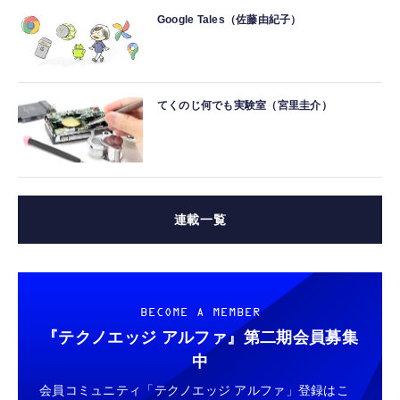
Google Tales（佐藤由紀子）
てくのじ何でも実験室（宮里圭介）
連載一覧
BECOME A MEMBER
『テクノエッジ アルファ』
第二期会員募集
中
会員コミュニティ「テクノエッジ アルファ」登録はこ