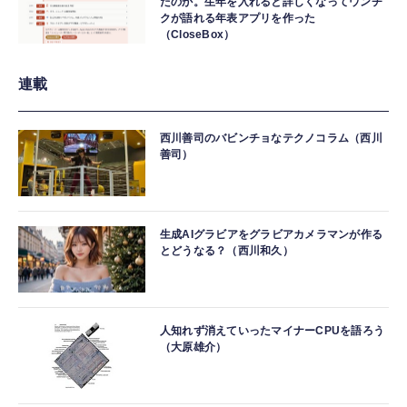
たのか。生年を入れると詳しくなってウンチ
クが語れる年表アプリを作った
（CloseBox）
連載
西川善司のバビンチョなテクノコラム（西川
善司）
生成AIグラビアをグラビアカメラマンが作る
とどうなる？（西川和久）
人知れず消えていったマイナーCPUを語ろう
（大原雄介）