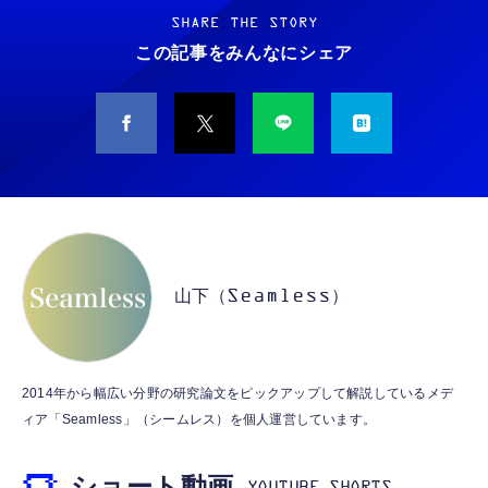
SFF 第12世代 Core i7 メモリ16GB Nvme
エロー SIMフリー 5G対応 (整備済み品)
M.2 SSD 512GB WPS Office付き WiFi Type-
SHARE THE STORY
￥5,645
￥56,051
C Windows11 デスクトップパソコン (整備済
この記事をみんなにシェア
￥99,800
み品)
【整備済み品】 Earth Dreams内蔵 HDD 1TB
リズム天国 ミラクルスターズ|オンラインコー
【ミニpc 最新第12世代 N95 省電力 N97より
3.5インチ NAS丶パソコンPC丶サーバー対応
ド版
高速】BMAX ミニpc mini pc N95 4C/4T
ハードディスク 保証1年
15W 最大3.4GHz 12GB LPDDR5+512GB
￥5,850
SSD 小型PC 8TB拡張M.2_NVMe/SATA
￥5,480
￥39,999
HDMI2.1/2画面出力 4K@60Hz 小型パソコン
高速2.4G/5GWi-Fi BT5.0 ギガビットLAN 静
テニスの王子様 も～っと 学園祭の王子様
【整備済み品】エイチピー ProDisplay P224
音 ミニパソコン B4Plus
【2026新登場】Wingame 一体型PC 24イン
♡-40 and more…
モニター 21.5インチ IPS フルHD｜
チ タッチパネル デスクトップパソコン Core
HDMI/DisplayPort/VGA｜5ms 応答｜ブルー
山下（Seamless）
￥6,897
i7 FHD 1920x1080P Win11 Pro Office 2024
ライトカット & フリッカーフリー｜VESA 対
搭載 一体型パソコン 高度調整可能 超狭ベゼ
￥8,520
￥74,800
応
ル 隠しカメラ内蔵/WiFi5/ BT5.0 有線キーボ
Nintendo Switch(有機ELモデル) Joy-Con(L)
ード・マウス付属 16GB 512GB SSD ビジネ
【整備済み品】 Nintendo Switch Lite 本体
ネオンブルー/(R) ネオンレッド
ス 在宅用
MINISFORUM MS-A2 ミニ PC、Ryzen 9
2014年から幅広い分野の研究論文をピックアップして解説しているメデ
ターコイズ (整備済み品)
9955HX、DDR5 SODIMM、PCIE4.0 SSD、
ィア「Seamless」（シームレス）を個人運営しています。
￥54,302
ベアボーンキット
￥25,540
￥147,555
ショート動画
Switch コントローラー ワイヤレス ホール効