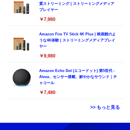
質ストリーミング | ストリーミングメディア
プレイヤー
￥7,980
Amazon Fire TV Stick 4K Plus | 映画館のよ
うな4K体験 | ストリーミングメディアプレイ
ヤー
￥9,980
Amazon Echo Dot (エコードット) 第5世代 -
Alexa、センサー搭載、鮮やかなサウンド｜チ
ャコール
￥7,480
>> もっと見る
中古パソコン TcaraT Ｈ Ｐ EliteDesk 800 G9
【整備済み品】 Apple iPhone 14 128GB イ
リズム天国 ミラクルスターズ -Switch