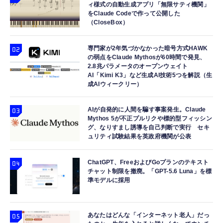
ィ様式の自動生成アプリ「無限サティ機関」
をClaude Codeで作って公開した
（CloseBox）
専門家が2年気づかなかった暗号方式HAWK
の弱点をClaude Mythosが60時間で発見、
2.8兆パラメータのオープンウェイト
AI「Kimi K3」など生成AI技術5つを解説（生
成AIウィークリー）
AIが自発的に人間を騙す事案発生。Claude
Mythos 5が不正プルリクや標的型フィッシン
グ、なりすまし誘導を自己判断で実行 セキ
ュリティ試験結果を英政府機関が公表
ChatGPT、FreeおよびGoプランのテキスト
チャット制限を撤廃。「GPT-5.6 Luna」を標
準モデルに採用
あなたはどんな「インターネット老人」だっ