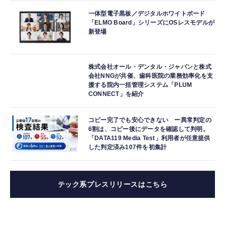
一体型電子黒板／デジタルホワイトボード
「ELMO Board」シリーズにOSレスモデルが
新登場
株式会社オール・デンタル・ジャパンと株式
会社NNGが共催、歯科医院の業務効率化を支
援する院内一括管理システム「PLUM
CONNECT」を紹介
コピー完了でも安心できない ー異常判定の
6割は、コピー後にデータを確認して判明。
「DATA119 Media Test」利用者が任意提供
した判定済み107件を初集計
テック系プレスリリースはこちら