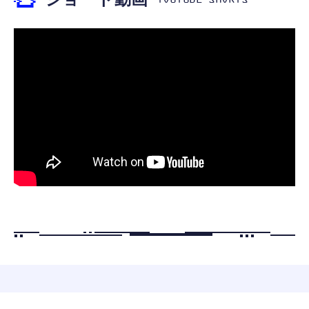
果スティック RGBライト 背面ボタン付き ス
【整備済み品】 Nintendo Switch Lite 本体
【整備済み品】HP Pro Mini 400 G9 デスクト
イッチ コントローラー TURBO連射 4段階振
グレー (整備済み品)
ップPC 第12世代 Core i5 DDR5 メモリ16GB
動調整 6軸ジャイロセンサー 800mAhバッテ
￥2,399
￥25,856
SSD512GB Windows 11 Pro Office 2021
リー Switch/Switch2/PC/Android/IOSに対応
DisplayPort×2 HDMI 2.1 有線LAN 超小型 省
プロコン
￥92,800
スペース ビジネスPC