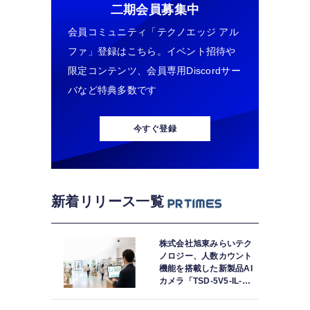
二期会員募集中
会員コミュニティ「テクノエッジ アル
ファ」登録はこちら。イベント招待や
限定コンテンツ、会員専用Discordサー
バなど特典多数です
今すぐ登録
新着リリース一覧
株式会社旭東みらいテク
ノロジー、人数カウント
機能を搭載した新製品AI
カメラ「TSD-5V5-IL-
IPC」を発売