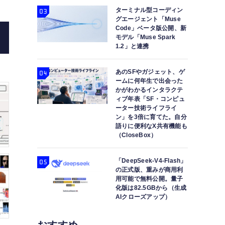
ターミナル型コーディン
グエージェント「Muse
Code」ベータ版公開、新
モデル「Muse Spark
1.2」と連携
あのSFやガジェット、ゲ
ームに何年生で出会った
かがわかるインタラクテ
ィブ年表「SF・コンピュ
人間のようなやり取りで話すローカル会話AI「Mos
ーター技術ライフライ
ン」を3倍に育てた。自分
できる音楽生成AI「Seed-Music」など
語りに便利なX共有機能も
（CloseBox）
「DeepSeek-V4-Flash」
の正式版、重みが商用利
用可能で無料公開。量子
化版は82.5GBから（生成
AIクローズアップ）