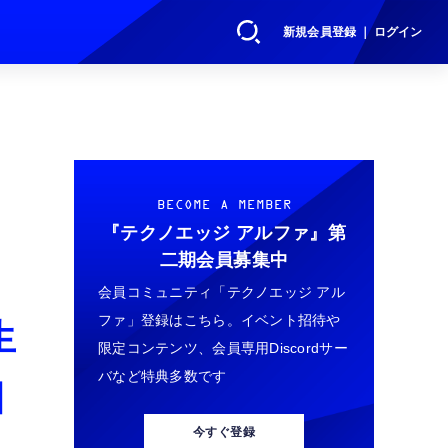
新規会員登録 ｜ ログイン
BECOME A MEMBER
『テクノエッジ アルファ』
第
二期会員募集中
会員コミュニティ「テクノエッジ アル
ファ」登録はこちら。イベント招待や
生
限定コンテンツ、会員専用Discordサー
バなど特典多数です
目
今すぐ登録