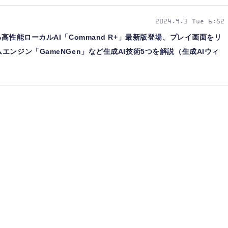
2024.9.3 Tue 6:52
高性能ローカルAI「Command R+」最新版登場、プレイ画面をリ
ンジン「GameNGen」など生成AI技術5つを解説（生成AIウィ