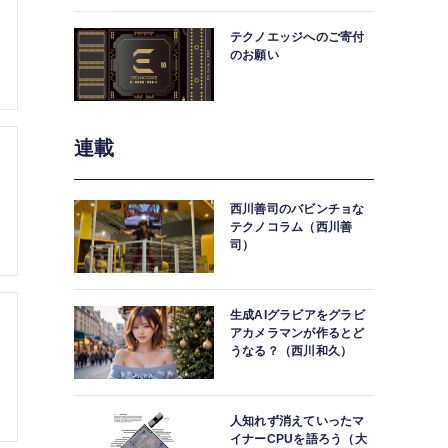
中。
テクノエッジへのご寄付
のお願い
連載
西川善司のバビンチョな
テクノコラム（西川善
司）
生成AIグラビアをグラビ
アカメラマンが作るとど
うなる？（西川和久）
人知れず消えていったマ
イナーCPUを語ろう（大