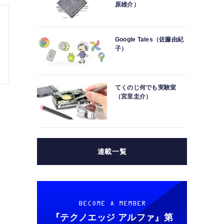
原雄介）
Google Tales（佐藤由紀
子）
てくのじ何でも実験室
（宮里圭介）
連載一覧
BECOME A MEMBER
『テクノエッジ アルファ』
第