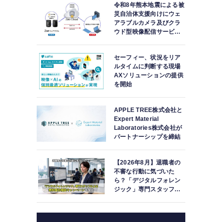
令和8年熊本地震による被
災自治体支援向けにウェ
アラブルカメラ及びクラ
ウド型映像配信サービス
を無償提供
セーフィー、状況をリア
ルタイムに判断する現場
AXソリューションの提供
を開始
APPLE TREE株式会社と
Expert Material
Laboratories株式会社が
パートナーシップを締結
【2026年8月】退職者の
不審な行動に気づいた
ら？「デジタルフォレン
ジック」専門スタッフに
よる無料個別相談キャン
ペーンを開始