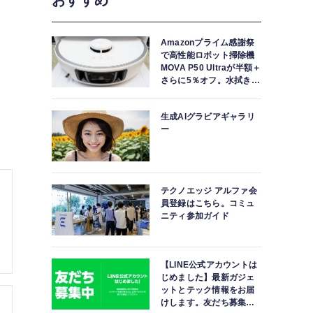
おすすめ
Amazonプライム感謝祭
で高性能ロボット掃除機
MOVA P50 Ultraが半額＋
さらに5％オフ。水拭きモ
ップ自動洗浄・乾燥まで
対応ハイエンドモデル
生成AIグラビアギャラリ
ー
テクノエッジ アルファ会
員登録はこちら。コミュ
ニティ参加ガイド
【LINE公式アカウントは
じめました】最新ガジェ
ットとテック情報をお届
けします。友だち募集