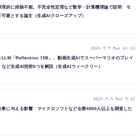
は原理的に排除不能。不完全性定理など数学・計算機理論で説明 モ
可避とする論文（生成AIクローズアップ）
2024.9.9 Mon 14:33
M「Reflection 70B」、動画生成AIでスーパーマリオのプレイ
G」など生成AI技術6つを解説（生成AIウィークリー）
2024.9.9 Mon 9:12
仕事に与える影響 マイクロソフトなど企業4800人以上を調査した
）