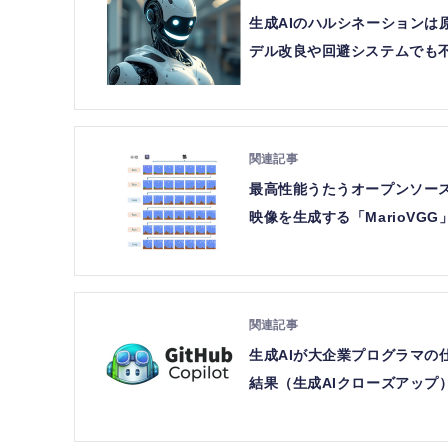
生成AIのハルシネーション
デル改良や回避システムでも不
最高性能うたうオープンソースLL
映像を生成する「MarioVG
生成AIが大企業プログラマの
結果（生成AIクローズアップ