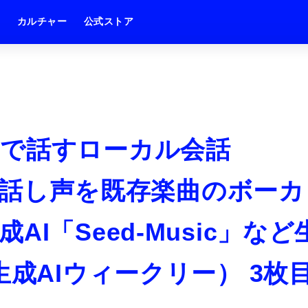
ム
カルチャー
公式ストア
で話すローカル会話
0秒の話し声を既存楽曲のボーカ
I「Seed-Music」など
生成AIウィークリー） 3枚