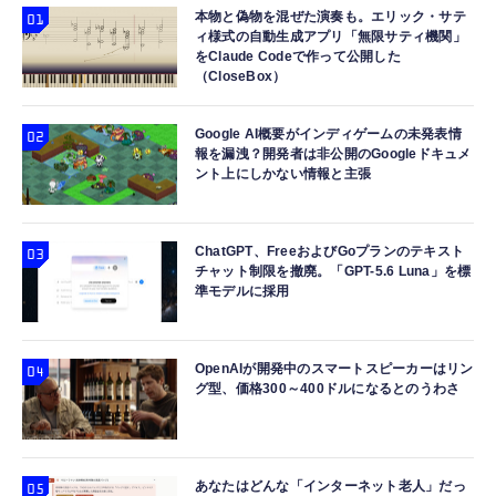
本物と偽物を混ぜた演奏も。エリック・サテ
ィ様式の自動生成アプリ「無限サティ機関」
をClaude Codeで作って公開した
（CloseBox）
Google AI概要がインディゲームの未発表情
報を漏洩？開発者は非公開のGoogleドキュメ
ント上にしかない情報と主張
ChatGPT、FreeおよびGoプランのテキスト
チャット制限を撤廃。「GPT-5.6 Luna」を標
準モデルに採用
OpenAIが開発中のスマートスピーカーはリン
グ型、価格300～400ドルになるとのうわさ
あなたはどんな「インターネット老人」だっ