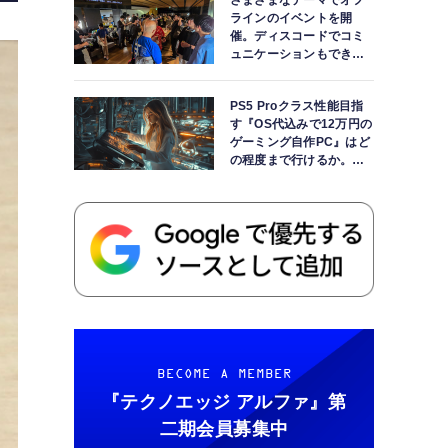
さまざまなテーマでオフ
ラインのイベントを開
催。ディスコードでコミ
ュニケーションもできま
す
PS5 Proクラス性能目指
す『OS代込みで12万円の
ゲーミング自作PC』はど
の程度まで行けるか。
【AI時代の自作PCワーク
ショップ】
BECOME A MEMBER
『テクノエッジ アルファ』
第
二期会員募集中