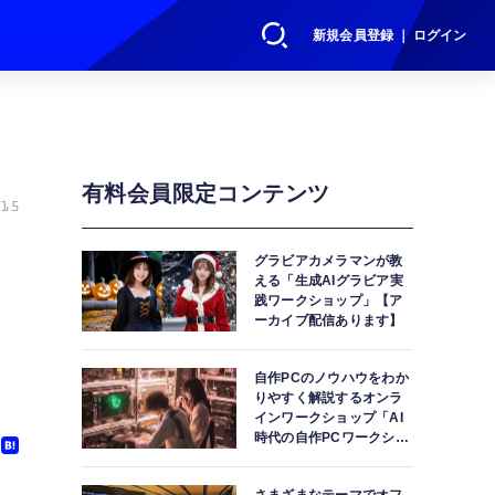
新規会員登録 ｜ ログイン
有料会員限定コンテンツ
15
グラビアカメラマンが教
える「生成AIグラビア実
践ワークショップ」【ア
ーカイブ配信あります】
自作PCのノウハウをわか
りやすく解説するオンラ
インワークショップ「AI
時代の自作PCワークショ
ップ」【アーカイブ配信
あります】