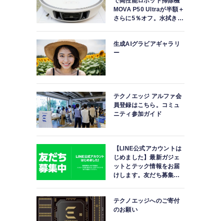
で高性能ロボット掃除機
MOVA P50 Ultraが半額＋
さらに5％オフ。水拭きモ
ップ自動洗浄・乾燥まで
対応ハイエンドモデル
生成AIグラビアギャラリ
ー
テクノエッジ アルファ会
員登録はこちら。コミュ
ニティ参加ガイド
【LINE公式アカウントは
じめました】最新ガジェ
ットとテック情報をお届
けします。友だち募集
中。
テクノエッジへのご寄付
のお願い