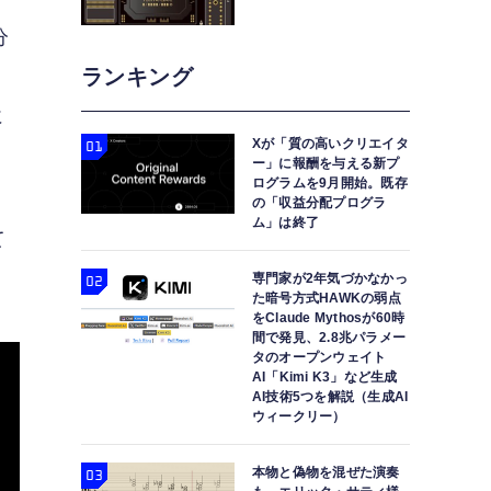
分
ランキング
に
Xが「質の高いクリエイタ
ー」に報酬を与える新プ
ログラムを9月開始。既存
の「収益分配プログラ
ム」は終了
て
専門家が2年気づかなかっ
た暗号方式HAWKの弱点
をClaude Mythosが60時
間で発見、2.8兆パラメー
タのオープンウェイト
AI「Kimi K3」など生成
AI技術5つを解説（生成AI
ウィークリー）
本物と偽物を混ぜた演奏