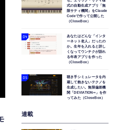
も。エリック・サティ様
式の自動生成アプリ「無
限サティ機関」をClaude
Codeで作って公開した
（CloseBox）
あなたはどんな「インタ
ーネット老人」だったの
か。生年を入れると詳し
くなってウンチクが語れ
る年表アプリを作った
（CloseBox）
聴き手シミュレータを内
蔵して飽きないテクノを
生成したい。無限偏差機
関「DEVIATION∞」を作
ってみた（CloseBox）
連載
モ