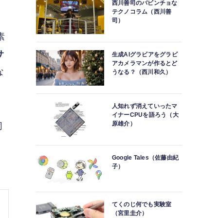
西川善司のバビンチョな
テクノコラム（西川善
司）
素
サ
生成AIグラビアをグラビ
アカメラマンが作るとど
な
うなる？（西川和久）
人知れず消えていったマ
イナーCPUを語ろう（大
原雄介）
同
Google Tales（佐藤由紀
子）
てくのじ何でも実験室
（宮里圭介）