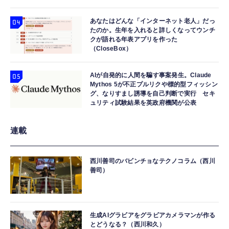
あなたはどんな「インターネット老人」だっ
たのか。生年を入れると詳しくなってウンチ
クが語れる年表アプリを作った
（CloseBox）
AIが自発的に人間を騙す事案発生。Claude
Mythos 5が不正プルリクや標的型フィッシン
グ、なりすまし誘導を自己判断で実行 セキ
ュリティ試験結果を英政府機関が公表
連載
西川善司のバビンチョなテクノコラム（西川
善司）
生成AIグラビアをグラビアカメラマンが作る
とどうなる？（西川和久）