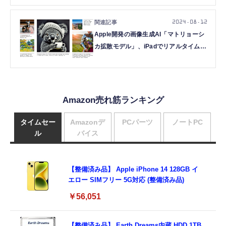
2024.08.12
Apple開発の画像生成AI「マトリョーシ
カ拡散モデル」、iPadでリアルタイムに
動画を理解するGPT-4V超え
AI「MiniCPM-V 2.6」など生成AI技術5
つを解説（生成AIウィークリー）
Amazon売れ筋ランキング
タイムセー
Amazonデ
PCパーツ
ノートPC
ル
バイス
【整備済み品】 Apple iPhone 14 128GB イ
エロー SIMフリー 5G対応 (整備済み品)
￥56,051
【整備済み品】 Earth Dreams内蔵 HDD 1TB