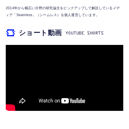
【Amazon.co.jp限定】AMD Ryzen 7
Amazon Fire TV Stick 4K Plus | 映画館のよ
【整備済み品】バイオノートパソコン
2014年から幅広い分野の研究論文をピックアップして解説しているメデ
5800X3D 10th Edition W/O Cooler
うな4K体験 | ストリーミングメディアプレイ
VJPJ21第11世代Core i5-1135G7 12.5型 約
ィア「Seamless」（シームレス）を個人運営しています。
8C/16T/3.4GHz/105W 保証4年 100-
ヤー
887g超軽量ノートPC
100000651POF_4Y CP1741
￥68,889
￥9,980
￥55,980
ショート動画
Samsung 8GB DDR4 2666MHz PC4-21300
Amazon Echo Dot (エコードット) 第5世代 -
【整備済み品】Surface Go3 ノートパソコン
(PC4-2666V) CL19 SODIMM 1Rx8 シングル
Alexa、センサー搭載、鮮やかなサウンド｜チ
純正キーボード付き／10型マルチタッチ／
ランク 1.2V 260ピン ノートパソコン、ノート
ャコール
Pentium Gold プロセッサ／メモリ 8GB／
ブック RAMメモリ (整備済み品)
SSD 128GB／Windows11 Office／WiFi-6
￥7,500
￥7,480
￥38,520
Bluetooth5.0／USB-C／1080p顔認証カメラ