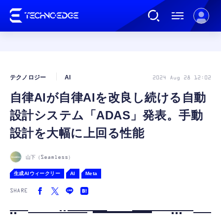
連載
テクノロジー
AI
2024 Aug 28 12:02
自律AIが自律AIを改良し続ける自動
AI
設計システム「ADAS」発表。手動
ガジェット
設計を大幅に上回る性能
ゲーム
山下（Seamless）
生成AIウィークリー
AI
Meta
カルチャー
SHARE
公式ストア