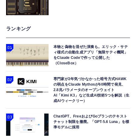
ランキング
本物と偽物を混ぜた演奏も。エリック・サテ
ィ様式の自動生成アプリ「無限サティ機関」
をClaude Codeで作って公開した
（CloseBox）
専門家が2年気づかなかった暗号方式HAWK
の弱点をClaude Mythosが60時間で発見、
2.8兆パラメータのオープンウェイト
AI「Kimi K3」など生成AI技術5つを解説（生
成AIウィークリー）
ChatGPT、FreeおよびGoプランのテキスト
チャット制限を撤廃。「GPT-5.6 Luna」を標
準モデルに採用