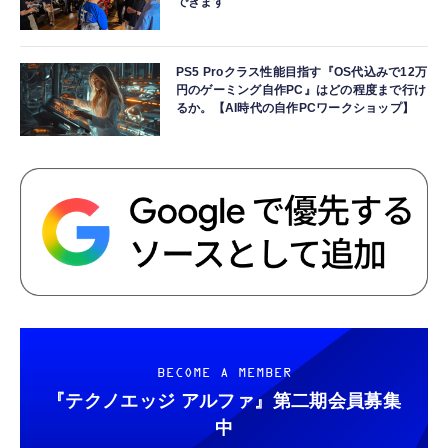
できます
PS5 Proクラス性能目指す『OS代込みで12万
円のゲーミング自作PC』はどの程度まで行け
るか。【AI時代の自作PCワークショップ】
BECOME A MEMBER
『テクノエッジ アルファ』
第二期会員募集
中