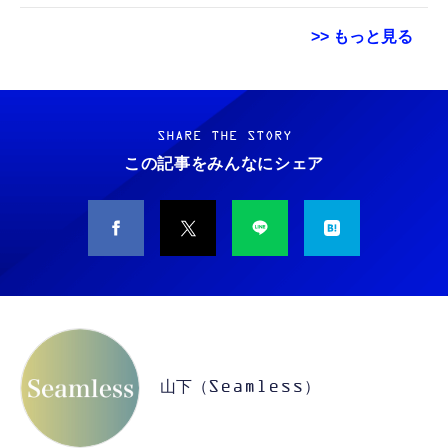
>> もっと見る
【New】Amazon Fire TV Stick HD | 手軽に
Hanye SSD 512GB PCIe Gen4x4 M.2 NVMe
【整備済み品】ノートパソコン 富士通
ストリーミングをはじめよう | ストリーミン
2280 ヒートシンク搭載 新型PS5 / PS5動作確
LIEFBOOK U9311X/F 13.3型 第11世代 Core
グメディアプレイヤー
認済み R:7100MB/s W:4800MB/s 高耐久3D
i5-1145G7/Windows11 Pro/MS Office 2021搭
SHARE THE STORY
NAND TLC HE70 正規代理店品メーカー5年保
載/Webカメラ/Wifi・Bluetooth・HDMI・
この記事をみんなにシェア
￥6,980
￥14,981
￥38,148
証
Type-C/360度回転対応/有線静音マウス付
属/180日保証(タッチスクリーン/メモリ
【New】Amazon Fire TV Stick HD | 手軽に
8GB,SSD256GB)
【整備済み品】中古 ノートパソコン 富士通
スティング [DVD]
ストリーミングをはじめよう | ストリーミン
A5511/ 15.6型/ 第11世代 Core i3-1125G4//
グメディアプレイヤー
Win11 Pro/MS Office 2021 Pro 付属/Webカ
￥1,000
メラ/DVD/豊富な接続端子 (HDMI, VGA, USB
￥6,980
￥42,398
3.0)/ 有線静音マウス付属/ 180日保証（メモリ
16GB,SSD512GB）
【整備済み品】Samsung PM991 256GB
Amazon Fire TV Stick 4K Select | 4Kの高画
DELL ノートパソコン Office搭载 Latitude
NVMe SSD MZ-9LQ256A MZ9LQ256HAJD-
質ストリーミング | ストリーミングメディア
5320,13.3インチ 軽量 パソコン 8GB SSD
000D1 M.2 2230 PCIe Gen3 x4 内蔵SSD 読
山下（Seamless）
プレイヤー
256GB Core i5-1145G7, デル laptop
込最大3100MB/s 書込最大1300MB/s Dell
windows 11,中古 ノートPC 日本語キーボー
￥5,380
￥7,980
￥46,800
DP/N 0MMJYX OEM バルク
ド付き (整備済み品)