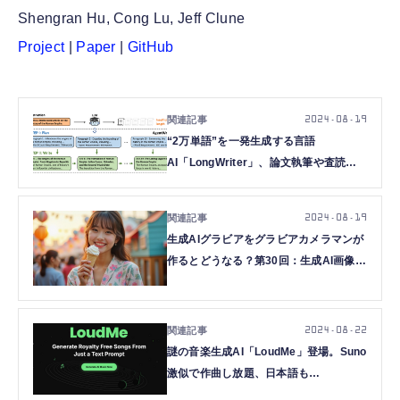
Shengran Hu, Cong Lu, Jeff Clune
Project
|
Paper
|
GitHub
2024.08.19
“2万単語”を一発生成する言語
AI「LongWriter」、論文執筆や査読な
ど科学研究全般を自動化する「The AI
Scientist」など生成AI技術5つを解説
2024.08.19
（生成AIウィークリー）
生成AIグラビアをグラビアカメラマンが
作るとどうなる？第30回：生成AI画像の
本命がいきなり登場！？新型モデル
FLUX.1 [dev]を使ってみる(西川和久)
2024.08.22
謎の音楽生成AI「LoudMe」登場。Suno
激似で作曲し放題、日本語も
OK（CloseBox）