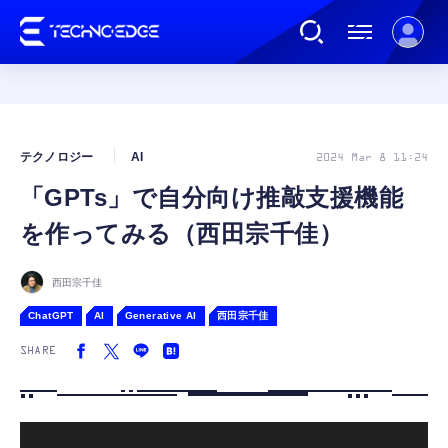
連載
テクノロジー
AI
2024 Mar 8 11:24
「GPTs」で自分向け推敲支援機能
AI
を作ってみる（西田宗千佳）
ガジェット
西田宗千佳
ChatGPT
AI
Generative AI
ゲーム
西田宗千佳
SHARE
カルチャー
公式ストア