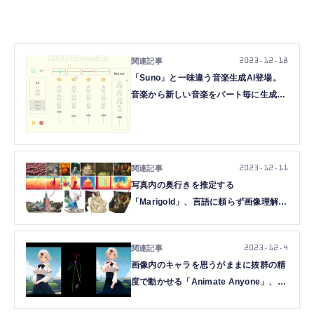
2023.12.18
「Suno」と一味違う音楽生成AI登場。
音楽から新しい音楽をパート毎に生成
「StemGen」、着せ替えAI「Outfit
Anyone」など重要論文5本を解説（生
成AIウィークリー）
2023.12.11
写真内の奥行きを推定する
「Marigold」、言語に頼らず画像理解す
る「Large Vision Model」、数分間の高
品質ビデオ作成する「Vchitect」など重
2023.12.4
要論文6本を解説（生成AIウィークリ
画像内のキャラを思うがままに抜群の精
ー）
度で動かせる「Animate Anyone」、話
した声をすぐに翻訳する