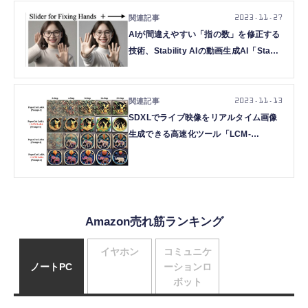
Meta「Seamless」など重要論文5本を
解説（生成AIウィークリー）
2023.11.27
AIが間違えやすい「指の数」を修正する
技術、Stability AIの動画生成AI「Stable
Video Diffusion」など重要論文5本を解
説（生成AIウィークリー）
2023.11.13
SDXLでライブ映像をリアルタイム画像
生成できる高速化ツール「LCM-
LoRA」、GPT-4Vより良い結果も示す画
像理解モデル「CogVLM」など重要論文
5本を解説（生成AIウィークリー）
Amazon売れ筋ランキング
イヤホン
コミュニケ
ノートPC
ーションロ
ボット