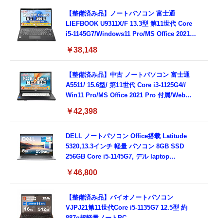
【整備済み品】ノートパソコン 富士通
LIEFBOOK U9311X/F 13.3型 第11世代 Core
i5-1145G7/Windows11 Pro/MS Office 2021搭
載/Webカメラ/Wifi・Bluetooth・HDMI・
￥38,148
Type-C/360度回転対応/有線静音マウス付
属/180日保証(タッチスクリーン/メモリ
8GB,SSD256GB)
【整備済み品】中古 ノートパソコン 富士通
A5511/ 15.6型/ 第11世代 Core i3-1125G4//
Win11 Pro/MS Office 2021 Pro 付属/Webカ
メラ/DVD/豊富な接続端子 (HDMI, VGA, USB
￥42,398
3.0)/ 有線静音マウス付属/ 180日保証（メモリ
16GB,SSD512GB）
DELL ノートパソコン Office搭载 Latitude
5320,13.3インチ 軽量 パソコン 8GB SSD
256GB Core i5-1145G7, デル laptop
windows 11,中古 ノートPC 日本語キーボー
￥46,800
ド付き (整備済み品)
【整備済み品】バイオノートパソコン
VJPJ21第11世代Core i5-1135G7 12.5型 約
887g超軽量ノートPC