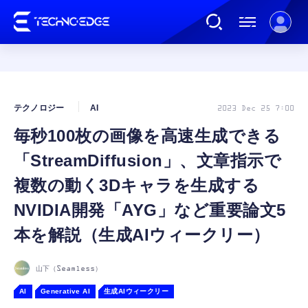
連載
テクノロジー
AI
2023 Dec 25 7:00
毎秒100枚の画像を高速生成できる
AI
「StreamDiffusion」、文章指示で
ガジェット
複数の動く3Dキャラを生成する
NVIDIA開発「AYG」など重要論文5
ゲーム
本を解説（生成AIウィークリー）
カルチャー
山下（Seamless）
AI
Generative AI
生成AIウィークリー
公式ストア