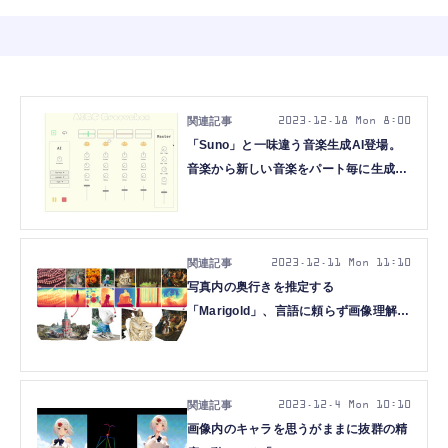
2023.12.18 Mon 8:00
「Suno」と一味違う音楽生成AI登場。
音楽から新しい音楽をパート毎に生成
「StemGen」、着せ替えAI「Outfit
Anyone」など重要論文5本を解説（生
成AIウィークリー）
2023.12.11 Mon 11:10
写真内の奥行きを推定する
「Marigold」、言語に頼らず画像理解す
る「Large Vision Model」、数分間の高
品質ビデオ作成する「Vchitect」など重
要論文6本を解説（生成AIウィークリ
ー）
2023.12.4 Mon 10:10
画像内のキャラを思うがままに抜群の精