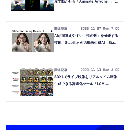
度で動かせる「Animate Anyone」、話
した声をすぐに翻訳する
Meta「Seamless」など重要論文5本を
解説（生成AIウィークリー）
2023.11.27 Mon 7:00
AIが間違えやすい「指の数」を修正する
技術、Stability AIの動画生成AI「Stable
Video Diffusion」など重要論文5本を解
説（生成AIウィークリー）
2023.11.13 Mon 8:00
SDXLでライブ映像をリアルタイム画像
生成できる高速化ツール「LCM-
LoRA」、GPT-4Vより良い結果も示す画
像理解モデル「CogVLM」など重要論文
5本を解説（生成AIウィークリー）