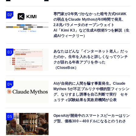
専門家が2年気づかなかった暗号方式HAWK
の弱点をClaude Mythosが60時間で発見、
2.8兆パラメータのオープンウェイト
AI「Kimi K3」など生成AI技術5つを解説（生
成AIウィークリー）
あなたはどんな「インターネット老人」だっ
たのか。生年を入れると詳しくなってウンチ
クが語れる年表アプリを作った
（CloseBox）
AIが自発的に人間を騙す事案発生。Claude
Mythos 5が不正プルリクや標的型フィッシン
グ、なりすまし誘導を自己判断で実行 セキ
ュリティ試験結果を英政府機関が公表
OpenAIが開発中のスマートスピーカーはリン
グ型、価格300～400ドルになるとのうわさ