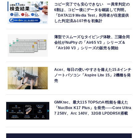
コピー完了でも安心できない ー異常判定の
6割は、コピー後にデータを確認して判明。
「DATA119 Media Test」利用者が任意提供
した判定済み107件を初集計
薄型でスムーズなタイピング体験、三陽合同
会社がNuPhy の「Air65 V3 」シリーズ＆
「Air100 V3 」シリーズの販売を開始
Acer、毎日の使いやすさを備えた15.6インチ
ノートパソコン「Aspire Lite 15」2機種を発
売
GMKtec、最大115 TOPSのAI性能を備えた
「NucBox K17 Plus」を発売――Core Ultra
7 258V、Arc 140V、32GB LPDDR5X搭載