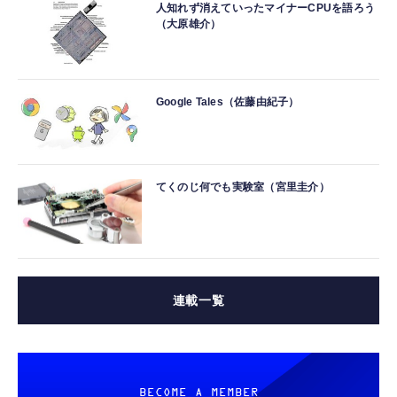
人知れず消えていったマイナーCPUを語ろう
（大原雄介）
Google Tales（佐藤由紀子）
てくのじ何でも実験室（宮里圭介）
連載一覧
BECOME A MEMBER