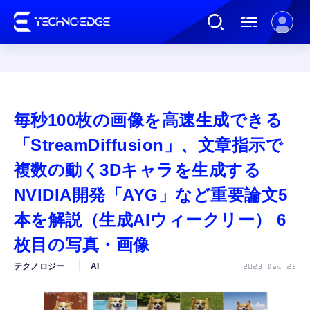
連載
毎秒100枚の画像を高速生成できる
AI
「StreamDiffusion」、文章指示で
複数の動く3Dキャラを生成する
ガジェット
NVIDIA開発「AYG」など重要論文5
本を解説（生成AIウィークリー） 6
ゲーム
枚目の写真・画像
カルチャー
テクノロジー
AI
2023 Dec 25
公式ストア