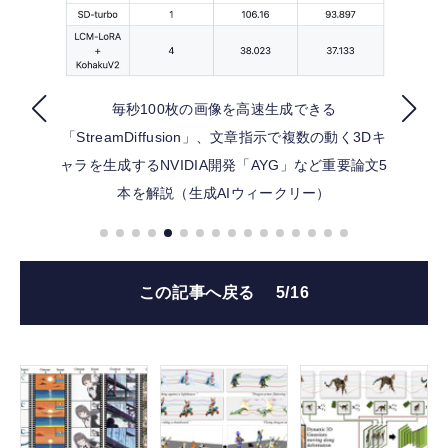
FOLLOW US
毎秒100枚の画像を高速生成できる
「StreamDiffusion」、文章指示で複数の動く3Dキ
ャラを生成するNVIDIA開発「AYG」など重要論文5
本を解説（生成AIウィークリー）
この記事へ戻る
5/16