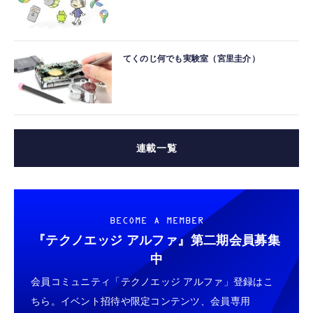
てくのじ何でも実験室（宮里圭介）
連載一覧
BECOME A MEMBER
『テクノエッジ アルファ』
第二期会員募集
中
会員コミュニティ「テクノエッジ アルファ」登録はこ
ちら。イベント招待や限定コンテンツ、会員専用