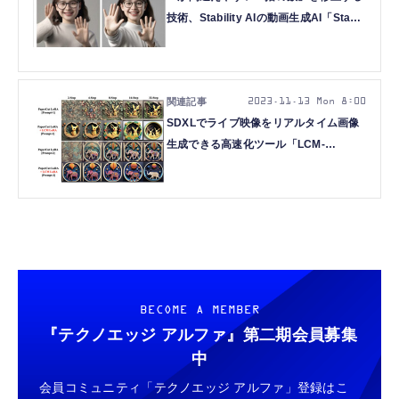
技術、Stability AIの動画生成AI「Stable
Video Diffusion」など重要論文5本を解
説（生成AIウィークリー）
2023.11.13 Mon 8:00
SDXLでライブ映像をリアルタイム画像
生成できる高速化ツール「LCM-
LoRA」、GPT-4Vより良い結果も示す画
像理解モデル「CogVLM」など重要論文
5本を解説（生成AIウィークリー）
BECOME A MEMBER
『テクノエッジ アルファ』
第二期会員募集
中
会員コミュニティ「テクノエッジ アルファ」登録はこ