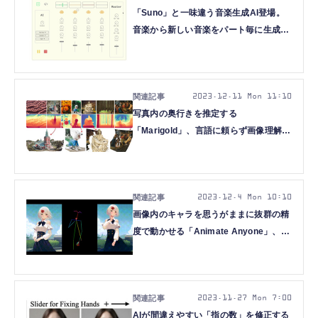
「Suno」と一味違う音楽生成AI登場。
音楽から新しい音楽をパート毎に生成
「StemGen」、着せ替えAI「Outfit
Anyone」など重要論文5本を解説（生
成AIウィークリー）
2023.12.11 Mon 11:10
写真内の奥行きを推定する
「Marigold」、言語に頼らず画像理解す
る「Large Vision Model」、数分間の高
品質ビデオ作成する「Vchitect」など重
要論文6本を解説（生成AIウィークリ
ー）
2023.12.4 Mon 10:10
画像内のキャラを思うがままに抜群の精
度で動かせる「Animate Anyone」、話
した声をすぐに翻訳する
Meta「Seamless」など重要論文5本を
解説（生成AIウィークリー）
2023.11.27 Mon 7:00
AIが間違えやすい「指の数」を修正する