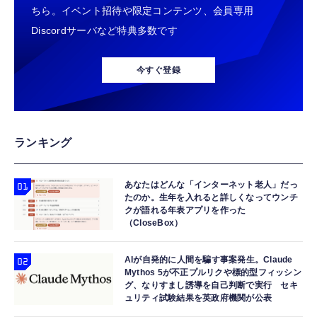
ちら。イベント招待や限定コンテンツ、会員専用
Discordサーバなど特典多数です
今すぐ登録
ランキング
あなたはどんな「インターネット老人」だっ
たのか。生年を入れると詳しくなってウンチ
クが語れる年表アプリを作った
（CloseBox）
AIが自発的に人間を騙す事案発生。Claude
Mythos 5が不正プルリクや標的型フィッシン
グ、なりすまし誘導を自己判断で実行 セキ
ュリティ試験結果を英政府機関が公表