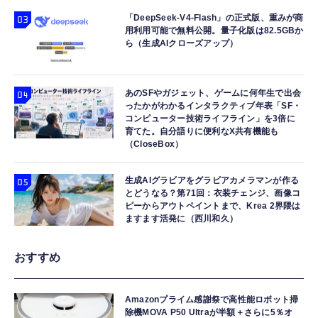
「DeepSeek-V4-Flash」の正式版、重みが商
用利用可能で無料公開。量子化版は82.5GBか
ら（生成AIクローズアップ）
あのSFやガジェット、ゲームに何年生で出会
ったかがわかるインタラクティブ年表「SF・
コンピューター技術ライフライン」を3倍に
育てた。自分語りに便利なX共有機能も
（CloseBox）
生成AIグラビアをグラビアカメラマンが作る
とどうなる？第71回：衣装チェンジ、画像コ
ピーからアウトペイントまで、Krea 2界隈は
ますます活発に（西川和久）
おすすめ
Amazonプライム感謝祭で高性能ロボット掃
除機MOVA P50 Ultraが半額＋さらに5％オ