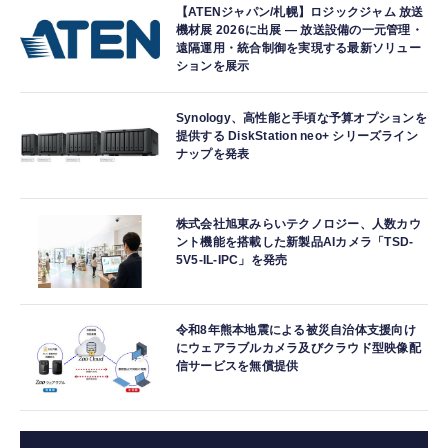
【ATENジャパン/札幌】ロジックジャム 放送
機材展 2026に出展 ― 放送設備の一元管理・
遠隔運用・統合制御を実現する最新ソリュー
ションを展示
Synology、高性能と手頃な予算オプションを
提供する DiskStation neo+ シリーズライン
ナップを発表
株式会社旭東みらいテクノロジー、人数カウ
ント機能を搭載した新製品AIカメラ「TSD-
5V5-IL-IPC」を発売
令和8年熊本地震による被災自治体支援向け
にウェアラブルカメラ及びクラウド型映像配
信サービスを無償提供