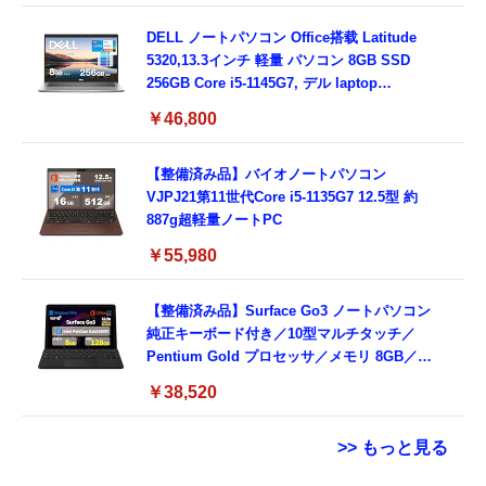
16GB,SSD512GB）
DELL ノートパソコン Office搭载 Latitude
5320,13.3インチ 軽量 パソコン 8GB SSD
256GB Core i5-1145G7, デル laptop
windows 11,中古 ノートPC 日本語キーボー
￥46,800
ド付き (整備済み品)
【整備済み品】バイオノートパソコン
VJPJ21第11世代Core i5-1135G7 12.5型 約
887g超軽量ノートPC
￥55,980
【整備済み品】Surface Go3 ノートパソコン
純正キーボード付き／10型マルチタッチ／
Pentium Gold プロセッサ／メモリ 8GB／
SSD 128GB／Windows11 Office／WiFi-6
￥38,520
Bluetooth5.0／USB-C／1080p顔認証カメラ
>> もっと見る