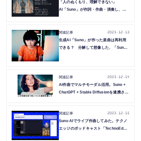
「人のぬくもり、理解できない」
AI「Suno」が作詞・作曲・演奏し、歌
う美しいバラードに感動した
（CloseBox）
2023.12.13
生成AI「Suno」が作った楽曲は再利用
できる？ 分解して想像した、「Suno
以降」の音楽制作と音楽体験
（CloseBox）
2023.12.14
AI作曲でマルチモーダル活用。Suno +
ChatGPT + Stable Diffusionを連携させ
たらエモくなった（CloseBox）
2023.12.15
Suno AIでライブ作曲してみた。テクノ
エッジのポッドキャスト「TechnoEdge-
Side」第34回を配信（TechnoEdge-