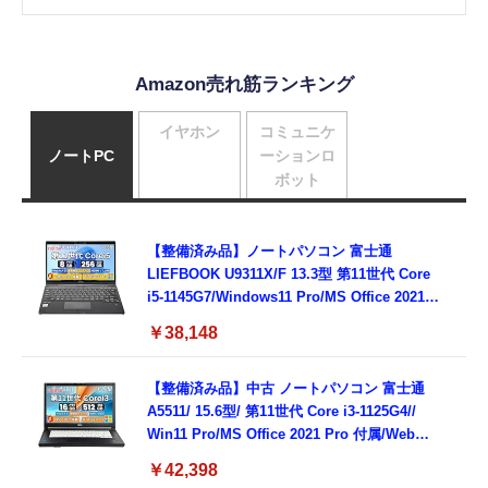
Side）
Amazon売れ筋ランキング
イヤホン
コミュニケ
ノートPC
ーションロ
ボット
【整備済み品】ノートパソコン 富士通
LIEFBOOK U9311X/F 13.3型 第11世代 Core
i5-1145G7/Windows11 Pro/MS Office 2021搭
載/Webカメラ/Wifi・Bluetooth・HDMI・
￥38,148
Type-C/360度回転対応/有線静音マウス付
属/180日保証(タッチスクリーン/メモリ
8GB,SSD256GB)
【整備済み品】中古 ノートパソコン 富士通
A5511/ 15.6型/ 第11世代 Core i3-1125G4//
Win11 Pro/MS Office 2021 Pro 付属/Webカ
メラ/DVD/豊富な接続端子 (HDMI, VGA, USB
￥42,398
3.0)/ 有線静音マウス付属/ 180日保証（メモリ