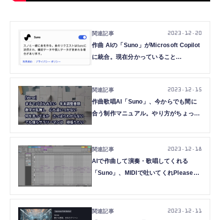
2023.12.20
作曲 AIの「Suno」がMicrosoft Copilot
に統合。現在分かっていること
（CloseBox）
2023.12.15
作曲歌唱AI「Suno」、今からでも間に
合う制作マニュアル。やり方がちょっと
変わったので（CloseBox）
2023.12.18
AIで作曲して演奏・歌唱してくれる
「Suno」、MIDIで吐いてくれPleaseと
お嘆きの方に。無料のもあるよ
（CloseBox）
2023.12.11