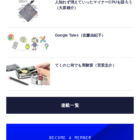
人知れず消えていったマイナーCPUを語ろう
（大原雄介）
Google Tales（佐藤由紀子）
てくのじ何でも実験室（宮里圭介）
連載一覧
BECOME A MEMBER