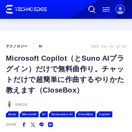
連載
テクノロジー
AI
2023 Dec 21 12:12
Microsoft Copilot（とSuno AIプラ
AI
グイン）だけで無料曲作り。チャッ
ガジェット
トだけで超簡単に作曲するやりかた
教えます（CloseBox）
ゲーム
松尾公也
カルチャー
Suno
Microsoft
AI
Generative AI
CloseBox
Copilot
SHARE
公式ストア