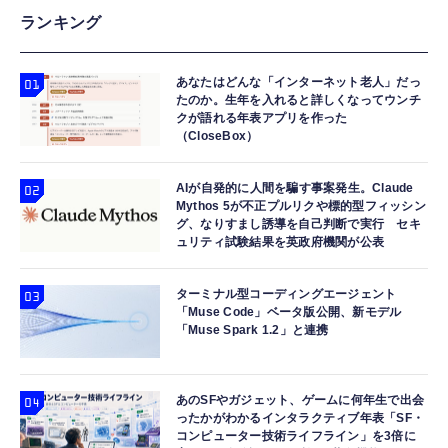
ランキング
あなたはどんな「インターネット老人」だっ
たのか。生年を入れると詳しくなってウンチ
クが語れる年表アプリを作った
（CloseBox）
AIが自発的に人間を騙す事案発生。Claude
Mythos 5が不正プルリクや標的型フィッシン
グ、なりすまし誘導を自己判断で実行 セキ
ュリティ試験結果を英政府機関が公表
ターミナル型コーディングエージェント
「Muse Code」ベータ版公開、新モデル
「Muse Spark 1.2」と連携
あのSFやガジェット、ゲームに何年生で出会
ったかがわかるインタラクティブ年表「SF・
コンピューター技術ライフライン」を3倍に