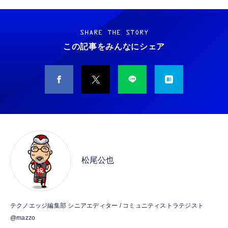
Grithope イヤホン タイプC【2026新モデル
霊界コミュニケーションロボット BAKETAN
耐久性】 有線イヤホン マイク付き HiFi音質
WARASHI ばけたん ワラシ 改 KAI
ノイズ低減 重低音 遅延なし
SHARE THE STORY
￥5,400
この記事をみんなにシェア
￥949
CASIO Moflin(モフリン）シルバー PE-
タイプc 寝ホンイヤホン 寝ホン type-c 有線
M10SR AIペット（コミュニケーションロボッ
睡眠用イヤホン 【音質強化バージョン
ト）
iPhone 15/16/17対応】横向きに寝ると耳が圧
迫されない ソフトシリコンで柔らかい 超軽量
￥53,900
￥2,199
超小型 外部ノイズ遮断 音質良い リモコン マ
イク付き 安眠 仕事 勉強 通勤通学最適（黑-
CASIO Moflin(モフリン）ゴールドPE-
typec）
Lightning to 3.5mm イヤホンジャック 変換
M10GD AIペット（コミュニケーションロボ
MFi認証 【ハイレゾ音質】 内蔵DAC 遅延な
ット）
松尾公也
し 48ビット/96KHz 音量調節対応
￥53,900
￥999
霊界コミュニケーションロボット BAKETAN
【HIFI音質】iphone イヤホンジャック ライ
テクノエッジ編集部 シニアエディター / コミュニティストラテジスト
WARASHI ばけたん ワラシ 桃 MOMO
トニング イヤホン 変換 MFI認証 4極 内蔵
@mazzo
DAC 遅延なし 音量調節/音楽