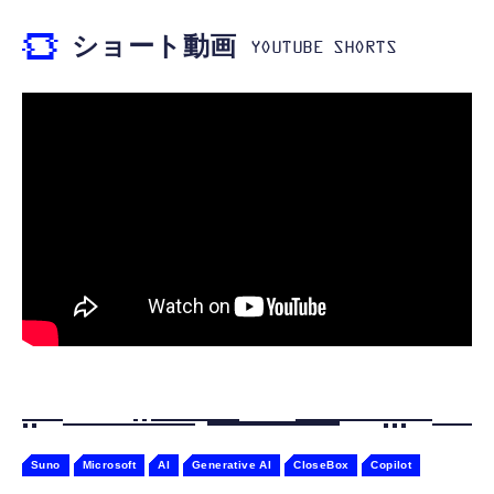
￥5,400
￥999
ショート動画
【ペットロボット 】lopeto AI robot チャー
寝ホン 睡眠用イヤホン 寝ながら 痛くない 超
ジングベース付き ロペット 充電ベース付き
軽量2.8g ASMR推薦 ワイヤレス
感情成長型 AI搭載 ペットロボット コミュニ
Bluetooth6.1 柔軟性高 安眠 仕事 ブルー
ケーションロボット 性格育成 会話 ジェスチ
￥55,782
ャー認識 タッチセンサー ペット級ファー あ
￥2,682
たたかな触り心地 着せ替え可能 アプリ連携
Gemini
Suno
Microsoft
AI
Generative AI
CloseBox
Copilot