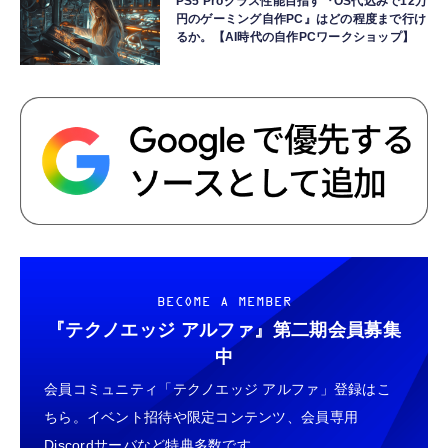
PS5 Proクラス性能目指す『OS代込みで12万
円のゲーミング自作PC』はどの程度まで行け
るか。【AI時代の自作PCワークショップ】
BECOME A MEMBER
『テクノエッジ アルファ』
第二期会員募集
中
会員コミュニティ「テクノエッジ アルファ」登録はこ
ちら。イベント招待や限定コンテンツ、会員専用
Discordサーバなど特典多数です