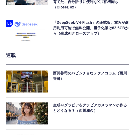
育てた。自分語りに便利なX共有機能も
（CloseBox）
「DeepSeek-V4-Flash」の正式版、重みが商
用利用可能で無料公開。量子化版は82.5GBか
ら（生成AIクローズアップ）
連載
西川善司のバビンチョなテクノコラム（西川
善司）
生成AIグラビアをグラビアカメラマンが作る
とどうなる？（西川和久）