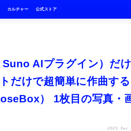
ム
カルチャー
公式ストア
ot（とSuno AIプラグイン）だ
トだけで超簡単に作曲する
seBox） 1枚目の写真・
2023 Dec 