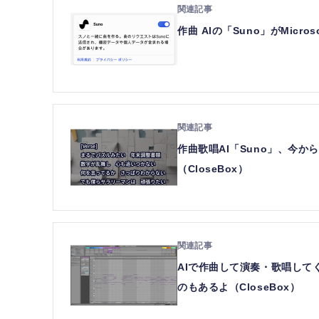
作曲 AIの「Suno」がMicro
作曲歌唱AI「Suno」、今
（CloseBox）
AIで作曲して演奏・歌唱してく
のもあるよ（CloseBox）