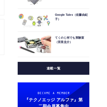
Google Tales（佐藤由紀
子）
てくのじ何でも実験室
（宮里圭介）
連載一覧
BECOME A MEMBER
『テクノエッジ アルファ』
第
二期会員募集中