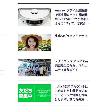
Amazonプライム感謝祭
で高性能ロボット掃除機
MOVA P50 Ultraが半額＋
さらに5％オフ。水拭きモ
ップ自動洗浄・乾燥まで
対応ハイエンドモデル
生成AIグラビアギャラリ
ー
テクノエッジ アルファ会
員登録はこちら。コミュ
ニティ参加ガイド
【LINE公式アカウントは
じめました】最新ガジェ
ットとテック情報をお届
けします。友だち募集
中。