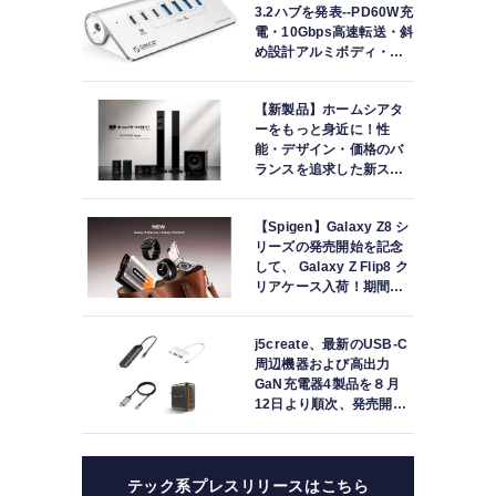
3.2ハブを発表--PD60W充
電・10Gbps高速転送・斜
め設計アルミボディ・セ
ルフ/バスパワー両対応
【新製品】ホームシアタ
ーをもっと身近に！性
能・デザイン・価格のバ
ランスを追求した新スピ
ーカーシステム「HF-
SP250シリーズ」を発売
【Spigen】Galaxy Z8 シ
リーズの発売開始を記念
して、 Galaxy Z Flip8 ク
リアケース入荷！期間限
定のセールも実施中！
j5create、最新のUSB-C
周辺機器および高出力
GaN充電器4製品を８月
12日より順次、発売開
始！
テック系プレスリリースはこちら