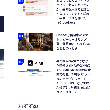
あなたはどんな「インタ
ーネット老人」だったの
か。生年を入れると詳し
くなってウンチクが語れ
る年表アプリを作った
（CloseBox）
OpenAIが開発中のスマー
トスピーカーはリング
型、価格300～400ドルに
なるとのうわさ
Microsoft Copilot（とSuno AIプラグ
かた教えます（C
専門家が2年気づかなかっ
た暗号方式HAWKの弱点
をClaude Mythosが60時
間で発見、2.8兆パラメー
タのオープンウェイト
AI「Kimi K3」など生成
AI技術5つを解説（生成AI
ウィークリー）
おすすめ