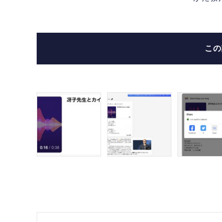
るやり
こ