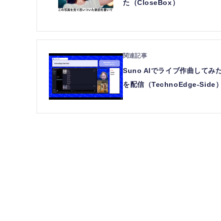
た（CloseBox）
Suno AIでライブ作曲してみ
を配信（TechnoEdge-Side