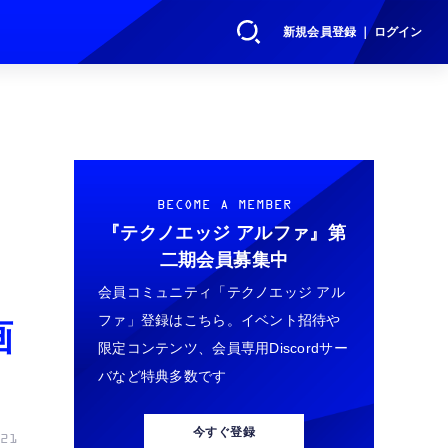
新規会員登録 ｜ ログイン
け
BECOME A MEMBER
『テクノエッジ アルファ』
第
二期会員募集中
会員コミュニティ「テクノエッジ アル
ファ」登録はこちら。イベント招待や
画
限定コンテンツ、会員専用Discordサー
バなど特典多数です
今すぐ登録
21