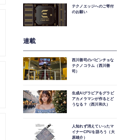
テクノエッジへのご寄付
のお願い
連載
西川善司のバビンチョな
テクノコラム（西川善
司）
生成AIグラビアをグラビ
アカメラマンが作るとど
うなる？（西川和久）
人知れず消えていったマ
イナーCPUを語ろう（大
原雄介）