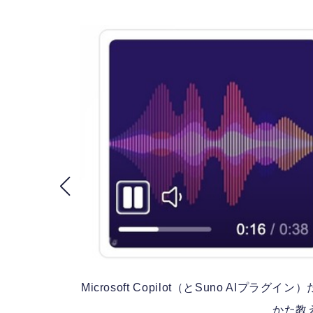
Microsoft Copilot（とSuno A
かた教え