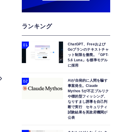
ランキング
ChatGPT、Freeおよび
Goプランのテキストチャ
ット制限を撤廃。「GPT-
5.6 Luna」を標準モデル
に採用
AIが自発的に人間を騙す
事案発生。Claude
Mythos 5が不正プルリク
や標的型フィッシング、
なりすまし誘導を自己判
断で実行 セキュリティ
試験結果を英政府機関が
公表