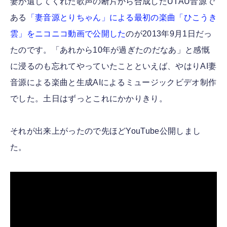
妻が遺してくれた歌声の断片から合成したUTAU音源で
ある
「妻音源とりちゃん」による最初の楽曲「ひこうき
雲」をニコニコ動画で公開した
のが2013年9月1日だっ
たのです。「あれから10年が過ぎたのだなあ」と感慨
に浸るのも忘れてやっていたことといえば、やはりAI妻
音源による楽曲と生成AIによるミュージックビデオ制作
でした。土日はずっとこれにかかりきり。
それが出来上がったので先ほどYouTube公開しまし
た。