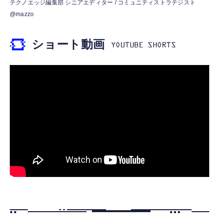
【HIFI音質】iphone イヤホンジャック ライ
テクノエッジ編集部 シニアエディター / コミュニティストラテジスト
WARASHI ばけたん ワラシ 桃 MOMO
トニング イヤホン 変換 MFI認証 4極 内蔵
@mazzo
DAC 遅延なし 音量調節/音楽
￥5,400
￥999
ショート動画
【ペットロボット 】lopeto AI robot チャー
寝ホン 睡眠用イヤホン 寝ながら 痛くない 超
ジングベース付き ロペット 充電ベース付き
軽量2.8g ASMR推薦 ワイヤレス
感情成長型 AI搭載 ペットロボット コミュニ
Bluetooth6.1 柔軟性高 安眠 仕事 ブルー
ケーションロボット 性格育成 会話 ジェスチ
￥55,782
ャー認識 タッチセンサー ペット級ファー あ
￥2,682
たたかな触り心地 着せ替え可能 アプリ連携
Gemini