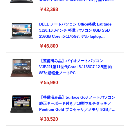
メラ/DVD/豊富な接続端子 (HDMI, VGA, USB
￥42,398
3.0)/ 有線静音マウス付属/ 180日保証（メモリ
16GB,SSD512GB）
DELL ノートパソコン Office搭载 Latitude
5320,13.3インチ 軽量 パソコン 8GB SSD
256GB Core i5-1145G7, デル laptop
windows 11,中古 ノートPC 日本語キーボー
￥46,800
ド付き (整備済み品)
【整備済み品】バイオノートパソコン
VJPJ21第11世代Core i5-1135G7 12.5型 約
887g超軽量ノートPC
￥55,980
【整備済み品】Surface Go3 ノートパソコン
純正キーボード付き／10型マルチタッチ／
Pentium Gold プロセッサ／メモリ 8GB／
SSD 128GB／Windows11 Office／WiFi-6
￥38,520
Bluetooth5.0／USB-C／1080p顔認証カメラ