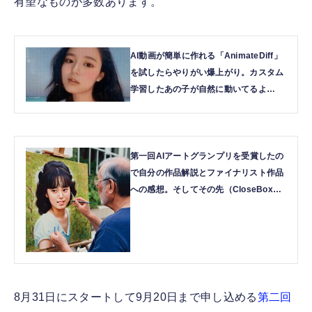
有望なものが多数あります。
AI動画が簡単に作れる「AnimateDiff」
を試したらやりがい爆上がり。カスタム
学習したあの子が自然に動いてるよ
（CloseBox） | テクノエッジ
TechnoEdge
第一回AIアートグランプリを受賞したの
で自分の作品解説とファイナリスト作品
への感想。そしてその先（CloseBox） |
テクノエッジ TechnoEdge
8月31日にスタートして9月20日まで申し込める
第二回