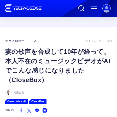
連載
テクノロジー
AI
2023 Sep 4 22:23
妻の歌声を合成して10年が経って、
AI
本人不在のミュージックビデオがAI
ガジェット
でこんな感じになりました
（CloseBox）
ゲーム
松尾公也
カルチャー
Generative AI
CloseBox
SHARE
公式ストア