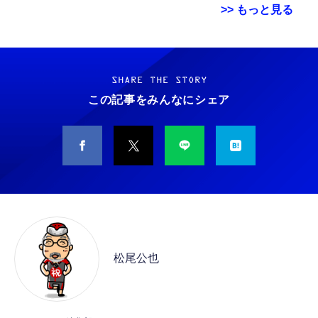
>> もっと見る
Grithope イヤホン タイプC【2026新モデル
霊界コミュニケーションロボット BAKETAN
耐久性】 有線イヤホン マイク付き HiFi音質
WARASHI ばけたん ワラシ 改 KAI
ノイズ低減 重低音 遅延なし
SHARE THE STORY
￥5,400
この記事をみんなにシェア
￥949
CASIO Moflin(モフリン）シルバー PE-
タイプc 寝ホンイヤホン 寝ホン type-c 有線
M10SR AIペット（コミュニケーションロボッ
睡眠用イヤホン 【音質強化バージョン
ト）
iPhone 15/16/17対応】横向きに寝ると耳が圧
迫されない ソフトシリコンで柔らかい 超軽量
￥53,900
￥2,199
超小型 外部ノイズ遮断 音質良い リモコン マ
イク付き 安眠 仕事 勉強 通勤通学最適（黑-
CASIO Moflin(モフリン）ゴールドPE-
typec）
Lightning to 3.5mm イヤホンジャック 変換
M10GD AIペット（コミュニケーションロボ
MFi認証 【ハイレゾ音質】 内蔵DAC 遅延な
ット）
松尾公也
し 48ビット/96KHz 音量調節対応
￥53,900
￥999
霊界コミュニケーションロボット BAKETAN