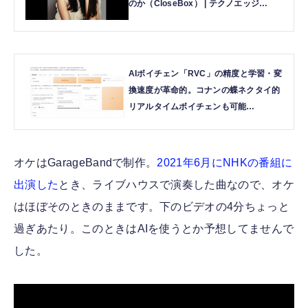
のか（CloseBox） | テクノエッジ
TechnoEdge
AIボイチェン「RVC」の精度と学習・変
換速度が革命的。コナンの蝶ネクタイ的
リアルタイムボイチェンも可能
（CloseBox） 3枚目の写真・画像 | テ
クノエッジ TechnoEdge
オケはGarageBandで制作。
2021年6月にNHKの番組に
出演した
とき、ライブハウスで演奏した曲なので、オケ
はほぼそのときのままです。下のビデオの4分ちょっと
過ぎあたり。このときはAIを使うとか予想してませんで
した。