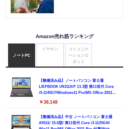
Amazon売れ筋ランキング
イヤホン
コミュニケ
ノートPC
ーションロ
ボット
【整備済み品】ノートパソコン 富士通
LIEFBOOK U9311X/F 13.3型 第11世代 Core
i5-1145G7/Windows11 Pro/MS Office 2021搭
載/Webカメラ/Wifi・Bluetooth・HDMI・
￥38,148
Type-C/360度回転対応/有線静音マウス付
属/180日保証(タッチスクリーン/メモリ
8GB,SSD256GB)
【整備済み品】中古 ノートパソコン 富士通
A5511/ 15.6型/ 第11世代 Core i3-1125G4//
Win11 Pro/MS Office 2021 Pro 付属/Webカ