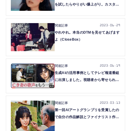
を試したらやりがい爆上がり。カスタム
学習したあの子が自然に動いてるよ
（CloseBox）
2023.06.29
やれやれ。本当のDTMを見せてあげます
よ（CloseBox）
2023.06.19
生成AIの活用事例としてテレビ報道番組
に出演しました。視聴者から寄せられた
最大の疑問に答えます（CloseBox）
2023.03.13
第一回AIアートグランプリを受賞したの
で自分の作品解説とファイナリスト作品
への感想。そしてその先（CloseBox）