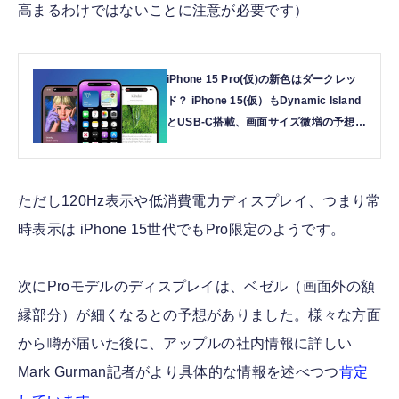
高まるわけではないことに注意が必要です）
iPhone 15 Pro(仮)の新色はダークレッ
ド？ iPhone 15(仮）もDynamic Island
とUSB-C搭載、画面サイズ微増の予想
CG公開 | テクノエッジ TechnoEdge
ただし120Hz表示や低消費電力ディスプレイ、つまり常
時表示は iPhone 15世代でもPro限定のようです。
次にProモデルのディスプレイは、ベゼル（画面外の額
縁部分）が細くなるとの予想がありました。様々な方面
から噂が届いた後に、アップルの社内情報に詳しい
Mark Gurman記者がより具体的な情報を述べつつ
肯定