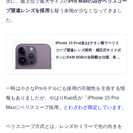
次に、最上位で最大サイズの
Pro Maxのみがペリスコー
プ望遠レンズを採用
も疑う余地が少なくなってきまし
た。
iPhone 15 Pro(仮)はチタン製でペリス
コープ望遠レンズ採用・感圧式サイドボ
タンにRAM 8GBの全部載せ仕様、有力
アナリストが予測 | テクノエッジ
TechnoEdge
一時は小さなProモデルにも採用の可能性を主張する情
報もありましたが、やはりKuo氏が「iPhone 15 Pro
Maxにペリスコープ採用」と
わざわざ限定しています
。
ペリスコープ方式とは、レンズやミラーで光の向きを