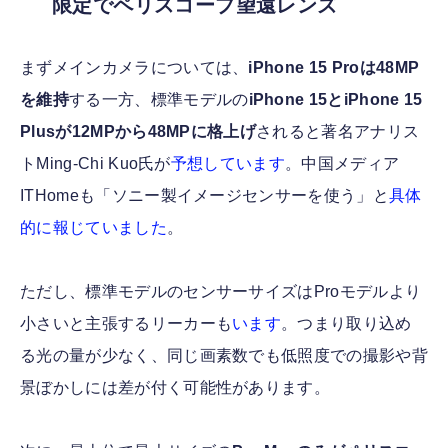
限定でペリスコープ望遠レンズ
まずメインカメラについては、
iPhone 15 Proは48MP
を維持
する一方、標準モデルの
iPhone 15とiPhone 15
Plusが12MPから48MPに格上げ
されると著名アナリス
トMing-Chi Kuo氏が
予想しています
。中国メディア
ITHomeも「ソニー製イメージセンサーを使う」と
具体
的に報じていました
。
ただし、標準モデルのセンサーサイズはProモデルより
小さいと主張するリーカーも
います
。つまり取り込め
る光の量が少なく、同じ画素数でも低照度での撮影や背
景ぼかしには差が付く可能性があります。