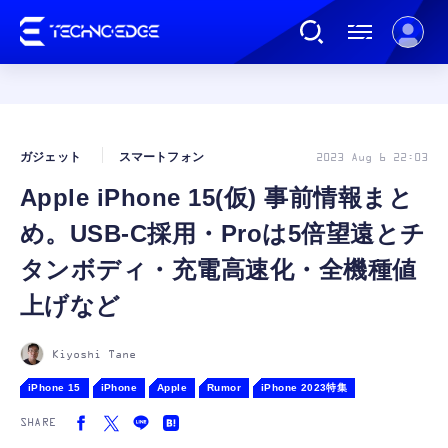
連載
ガジェット
スマートフォン
2023 Aug 6 22:03
Apple iPhone 15(仮) 事前情報まと
AI
め。USB-C採用・Proは5倍望遠とチ
ガジェット
タンボディ・充電高速化・全機種値
上げなど
ゲーム
Kiyoshi Tane
カルチャー
iPhone 15
iPhone
Apple
Rumor
iPhone 2023特集
SHARE
公式ストア