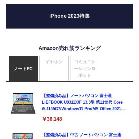
iPhone 2023特集
Amazon売れ筋ランキング
イヤホン
コミュニケ
ノートPC
ーションロ
ボット
【整備済み品】ノートパソコン 富士通
LIEFBOOK U9311X/F 13.3型 第11世代 Core
i5-1145G7/Windows11 Pro/MS Office 2021搭
載/Webカメラ/Wifi・Bluetooth・HDMI・
￥38,148
Type-C/360度回転対応/有線静音マウス付
属/180日保証(タッチスクリーン/メモリ
8GB,SSD256GB)
【整備済み品】中古 ノートパソコン 富士通