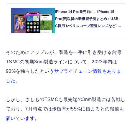
iPhone 14 Pro発売前に、iPhone 15
Pro(仮)以降の新機能予測まとめ：USB-
C採用やペリスコープ望遠レンズなど |
テクノエッジ TechnoEdge
そのためにアップルが、製造を一手に引き受ける台湾
TSMCの初期3nm製造ラインについて、2023年内は
90%を独占したという
サプライチェーン情報もありま
した
。
しかし、さしものTSMCも最先端の3nm製造には苦戦し
ており、7月時点では歩留率が55%に留まるとの報道も
届いています
。