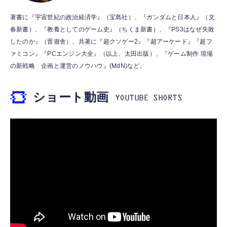
霊界コミュニケーションロボット BAKETAN
【HIFI音質】iphone イヤホンジャック ライ
著書に『宇宙世紀の政治経済学』（宝島社）、『ガンダムと日本人』（文
WARASHI ばけたん ワラシ 桃 MOMO
トニング イヤホン 変換 MFI認証 4極 内蔵
春新書）、『教養としてのゲーム史』（ちくま新書）、『PS3はなぜ失敗
DAC 遅延なし 音量調節/音楽
￥5,400
したのか』（晋遊舎）、共著に『超クソゲー2』『超アーケード』『超フ
￥999
ァミコン』『PCエンジン大全』（以上、太田出版）、『ゲーム制作 現場
の新戦略 企画と運営のノウハウ』(MdN)など。
【ペットロボット 】lopeto AI robot チャー
寝ホン 睡眠用イヤホン 寝ながら 痛くない 超
ジングベース付き ロペット 充電ベース付き
軽量2.8g ASMR推薦 ワイヤレス
感情成長型 AI搭載 ペットロボット コミュニ
ショート動画
Bluetooth6.1 柔軟性高 安眠 仕事 ブルー
ケーションロボット 性格育成 会話 ジェスチ
￥55,782
ャー認識 タッチセンサー ペット級ファー あ
￥2,682
たたかな触り心地 着せ替え可能 アプリ連携
Gemini