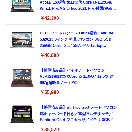
A5511/ 15.6型/ 第11世代 Core i3-1125G4//
Win11 Pro/MS Office 2021 Pro 付属/Webカ
メラ/DVD/豊富な接続端子 (HDMI, VGA, USB
￥42,398
3.0)/ 有線静音マウス付属/ 180日保証（メモリ
16GB,SSD512GB）
DELL ノートパソコン Office搭载 Latitude
5320,13.3インチ 軽量 パソコン 8GB SSD
256GB Core i5-1145G7, デル laptop
windows 11,中古 ノートPC 日本語キーボー
￥46,800
ド付き (整備済み品)
【整備済み品】バイオノートパソコン
VJPJ21第11世代Core i5-1135G7 12.5型 約
887g超軽量ノートPC
￥55,980
【整備済み品】Surface Go3 ノートパソコン
純正キーボード付き／10型マルチタッチ／
Pentium Gold プロセッサ／メモリ 8GB／
SSD 128GB／Windows11 Office／WiFi-6
￥38,520