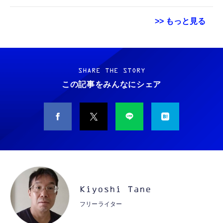
Bluetooth5.0／USB-C／1080p顔認証カメラ
>> もっと見る
Grithope イヤホン タイプC【2026新モデル
霊界コミュニケーションロボット BAKETAN
耐久性】 有線イヤホン マイク付き HiFi音質
WARASHI ばけたん ワラシ 改 KAI
ノイズ低減 重低音 遅延なし
SHARE THE STORY
￥5,400
この記事をみんなにシェア
￥949
CASIO Moflin(モフリン）シルバー PE-
タイプc 寝ホンイヤホン 寝ホン type-c 有線
M10SR AIペット（コミュニケーションロボッ
睡眠用イヤホン 【音質強化バージョン
ト）
iPhone 15/16/17対応】横向きに寝ると耳が圧
迫されない ソフトシリコンで柔らかい 超軽量
￥53,900
￥2,199
超小型 外部ノイズ遮断 音質良い リモコン マ
イク付き 安眠 仕事 勉強 通勤通学最適（黑-
CASIO Moflin(モフリン）ゴールドPE-
typec）
Lightning to 3.5mm イヤホンジャック 変換
M10GD AIペット（コミュニケーションロボ
MFi認証 【ハイレゾ音質】 内蔵DAC 遅延な
Kiyoshi Tane
ット）
し 48ビット/96KHz 音量調節対応
フリーライター
￥53,900
￥999