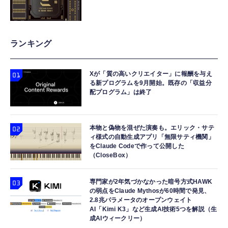
ランキング
Xが「質の高いクリエイター」に報酬を与え
る新プログラムを9月開始。既存の「収益分
配プログラム」は終了
本物と偽物を混ぜた演奏も。エリック・サテ
ィ様式の自動生成アプリ「無限サティ機関」
をClaude Codeで作って公開した
（CloseBox）
専門家が2年気づかなかった暗号方式HAWK
の弱点をClaude Mythosが60時間で発見、
2.8兆パラメータのオープンウェイト
AI「Kimi K3」など生成AI技術5つを解説（生
成AIウィークリー）