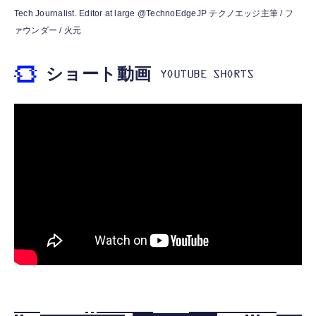
霊界コミュニケーションロボット BAKETAN
【HIFI音質】iphone イヤホンジャック ライ
Tech Journalist. Editor at large @TechnoEdgeJP テクノエッジ主筆 / フ
WARASHI ばけたん ワラシ 桃 MOMO
トニング イヤホン 変換 MFI認証 4極 内蔵
ァウンダー / 火元
DAC 遅延なし 音量調節/音楽
￥5,400
￥999
ショート動画
【ペットロボット 】lopeto AI robot チャー
寝ホン 睡眠用イヤホン 寝ながら 痛くない 超
ジングベース付き ロペット 充電ベース付き
軽量2.8g ASMR推薦 ワイヤレス
感情成長型 AI搭載 ペットロボット コミュニ
Bluetooth6.1 柔軟性高 安眠 仕事 ブルー
ケーションロボット 性格育成 会話 ジェスチ
￥55,782
ャー認識 タッチセンサー ペット級ファー あ
￥2,682
たたかな触り心地 着せ替え可能 アプリ連携
Gemini