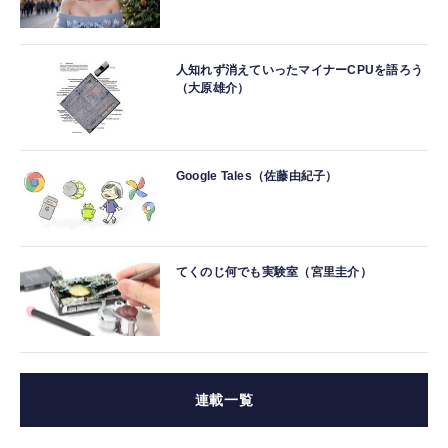
人知れず消えていったマイナーCPUを語ろう
（大原雄介）
Google Tales（佐藤由紀子）
てくのじ何でも実験室（宮里圭介）
連載一覧