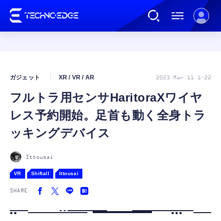
連載
ガジェット
XR / VR / AR
2023 Mar 11 1:22
フルトラ用センサHaritoraXワイヤ
AI
レス予約開始。足首も動く全身トラ
ガジェット
ッキングデバイス
ゲーム
Ittousai
VR
Shiftall
Ittousai
カルチャー
SHARE
公式ストア