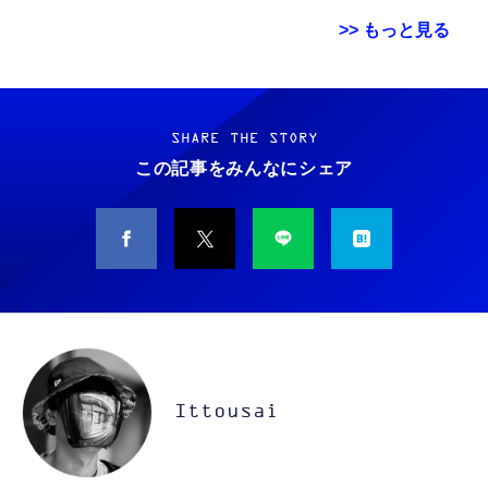
>> もっと見る
Grithope イヤホン タイプC【2026新モデル
霊界コミュニケーションロボット BAKETAN
耐久性】 有線イヤホン マイク付き HiFi音質
WARASHI ばけたん ワラシ 改 KAI
ノイズ低減 重低音 遅延なし
SHARE THE STORY
￥5,400
この記事をみんなにシェア
￥949
CASIO Moflin(モフリン）シルバー PE-
タイプc 寝ホンイヤホン 寝ホン type-c 有線
M10SR AIペット（コミュニケーションロボッ
睡眠用イヤホン 【音質強化バージョン
ト）
iPhone 15/16/17対応】横向きに寝ると耳が圧
迫されない ソフトシリコンで柔らかい 超軽量
￥53,900
￥2,199
超小型 外部ノイズ遮断 音質良い リモコン マ
イク付き 安眠 仕事 勉強 通勤通学最適（黑-
CASIO Moflin(モフリン）ゴールドPE-
typec）
Lightning to 3.5mm イヤホンジャック 変換
M10GD AIペット（コミュニケーションロボ
MFi認証 【ハイレゾ音質】 内蔵DAC 遅延な
ット）
Ittousai
し 48ビット/96KHz 音量調節対応
￥53,900
￥999