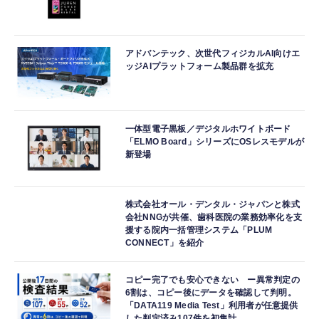
アドバンテック、次世代フィジカルAI向けエ
ッジAIプラットフォーム製品群を拡充
一体型電子黒板／デジタルホワイトボード
「ELMO Board」シリーズにOSレスモデルが
新登場
株式会社オール・デンタル・ジャパンと株式
会社NNGが共催、歯科医院の業務効率化を支
援する院内一括管理システム「PLUM
CONNECT」を紹介
コピー完了でも安心できない ー異常判定の
6割は、コピー後にデータを確認して判明。
「DATA119 Media Test」利用者が任意提供
した判定済み107件を初集計