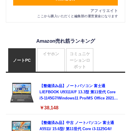
Amazon売れ筋ランキング
イヤホン
コミュニケ
ノートPC
ーションロ
ボット
【整備済み品】ノートパソコン 富士通
LIEFBOOK U9311X/F 13.3型 第11世代 Core
i5-1145G7/Windows11 Pro/MS Office 2021搭
載/Webカメラ/Wifi・Bluetooth・HDMI・
￥38,148
Type-C/360度回転対応/有線静音マウス付
属/180日保証(タッチスクリーン/メモリ
8GB,SSD256GB)
【整備済み品】中古 ノートパソコン 富士通
A5511/ 15.6型/ 第11世代 Core i3-1125G4//