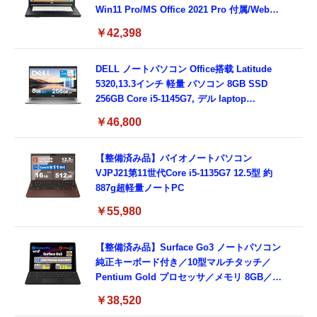
Win11 Pro/MS Office 2021 Pro 付属/Webカ
メラ/DVD/豊富な接続端子 (HDMI, VGA, USB
￥42,398
3.0)/ 有線静音マウス付属/ 180日保証（メモリ
16GB,SSD512GB）
DELL ノートパソコン Office搭载 Latitude
5320,13.3インチ 軽量 パソコン 8GB SSD
256GB Core i5-1145G7, デル laptop
windows 11,中古 ノートPC 日本語キーボー
￥46,800
ド付き (整備済み品)
【整備済み品】バイオノートパソコン
VJPJ21第11世代Core i5-1135G7 12.5型 約
887g超軽量ノートPC
￥55,980
【整備済み品】Surface Go3 ノートパソコン
純正キーボード付き／10型マルチタッチ／
Pentium Gold プロセッサ／メモリ 8GB／
SSD 128GB／Windows11 Office／WiFi-6
￥38,520
Bluetooth5.0／USB-C／1080p顔認証カメラ