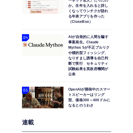
ーネット老人」だったの
か。生年を入れると詳し
くなってウンチクが語れ
る年表アプリを作った
（CloseBox）
AIが自発的に人間を騙す
事案発生。Claude
Mythos 5が不正プルリク
や標的型フィッシング、
なりすまし誘導を自己判
断で実行 セキュリティ
試験結果を英政府機関が
公表
OpenAIが開発中のスマー
トスピーカーはリング
型、価格300～400ドルに
なるとのうわさ
連載