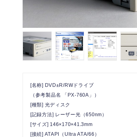
[名称] DVD±R/RWドライブ
（参考製品名 「PX-760A」）
[種類] 光ディスク
[記録方法] レーザー光（650nm）
[サイズ] 146×170×41.3mm
[接続] ATAPI（Ultra ATA/66）