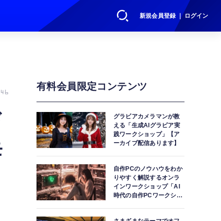
新規会員登録 ｜ ログイン
有料会員限定コンテンツ
46
ド
グラビアカメラマンが教
える「生成AIグラビア実
践ワークショップ」【ア
モ
ーカイブ配信あります】
自作PCのノウハウをわか
りやすく解説するオンラ
インワークショップ「AI
時代の自作PCワークショ
ップ」【アーカイブ配信
あります】