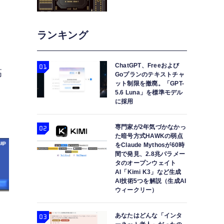
ランキング
ChatGPT、Freeおよび
高
Goプランのテキストチャ
ット制限を撤廃。「GPT-
月
5.6 Luna」を標準モデル
に採用
専門家が2年気づかなかっ
た暗号方式HAWKの弱点
をClaude Mythosが60時
間で発見、2.8兆パラメー
タのオープンウェイト
AI「Kimi K3」など生成
AI技術5つを解説（生成AI
ウィークリー）
あなたはどんな「インタ