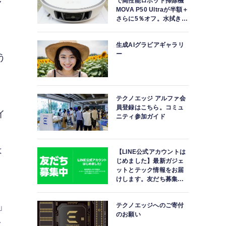
多
で高性能ロボット掃除機
MOVA P50 Ultraが半額＋
さらに5％オフ。水拭きモ
ップ自動洗浄・乾燥まで
対応ハイエンドモデル
生成AIグラビアギャラリ
ー
う
テクノエッジ アルファ会
員登録はこちら。コミュ
イ
ニティ参加ガイド
は
【LINE公式アカウントは
じめました】最新ガジェ
ットとテック情報をお届
けします。友だち募集
中。
テクノエッジへのご寄付
」
のお願い
W