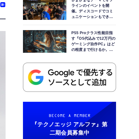
さまざまなテーマでオフ
ラインのイベントを開
催。ディスコードでコミ
ュニケーションもできま
す
PS5 Proクラス性能目指
す『OS代込みで12万円の
ゲーミング自作PC』はど
の程度まで行けるか。
【AI時代の自作PCワーク
ショップ】
BECOME A MEMBER
『テクノエッジ アルファ』
第
二期会員募集中