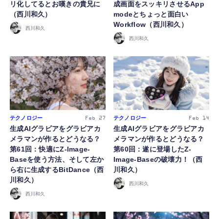
リ化してるとお嘆きの貴兄に
成画面をスッキリさせるApp
（西川和久）
modeとちょっと面白い
Workflow（西川和久）
西川和久
西川和久
テクノロジー
テクノロジー
Feb 27
Feb 14
生成AIグラビアをグラビアカ
生成AIグラビアをグラビアカ
メラマンが作るとどうなる？
メラマンが作るとどうなる？
第61回：快適にZ-Image-
第60回：遂に登場したZ-
Baseを使う方法、そして左か
Image-Baseの破壊力！（西
ら右に生成するBitDance（西
川和久）
川和久）
西川和久
西川和久