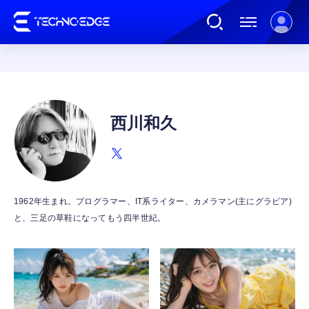
連載
西川和久
AI
ガジェット
1962年生まれ。プログラマー、IT系ライター、カメラマン(主にグラビア)
と、三足の草鞋になってもう四半世紀。
ゲーム
カルチャー
公式ストア