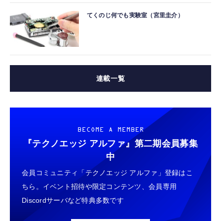
てくのじ何でも実験室（宮里圭介）
連載一覧
BECOME A MEMBER
『テクノエッジ アルファ』
第二期会員募集
中
会員コミュニティ「テクノエッジ アルファ」登録はこ
ちら。イベント招待や限定コンテンツ、会員専用
Discordサーバなど特典多数です