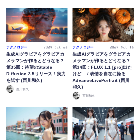
テクノロジー
テクノロジー
2024
Oct 28
2024
Oct 15
生成AIグラビアをグラビアカ
生成AIグラビアをグラビアカ
メラマンが作るとどうなる？
メラマンが作るとどうなる？
第35回：待望のStable
第34回：FLUX 1.1 [pro]出た
Diffusion 3.5リリース！実力
けど… / 表情を自在に操る
を試す (西川和久)
AdvanceLivePortrait (西川
和久)
西川和久
西川和久