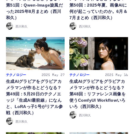
第51回：Qwen-Image旋風だ
第50回：2025年夏、画像AIに
った2025年8月まとめ（西川
何が起こっていたのか。6月＆
和久）
7月まとめ（西川和久）
西川和久
西川和久
テクノロジー
テクノロジー
2025
May 27
2025
May 16
生成AIグラビアをグラビアカ
生成AIグラビアをグラビアカ
メラマンが作るとどうなる？
メラマンが作るとどうなる？
第49回：5月20日のテクノエ
第48回：リファレンス画像を
ッジ「生成AI最前線」になん
使うComfyUI Workflowいろ
と、LoRAっ子1号がリアル参
いろ（西川和久）
戦（西川和久）
西川和久
西川和久