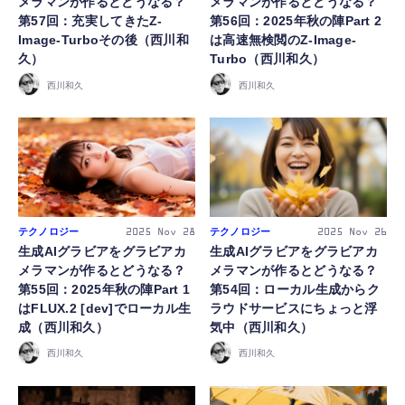
メラマンが作るとどうなる？
メラマンが作るとどうなる？
第57回：充実してきたZ-
第56回：2025年秋の陣Part 2
Image-Turboその後（西川和
は高速無検閲のZ-Image-
久）
Turbo（西川和久）
西川和久
西川和久
テクノロジー
テクノロジー
2025
Nov 28
2025
Nov 26
生成AIグラビアをグラビアカ
生成AIグラビアをグラビアカ
メラマンが作るとどうなる？
メラマンが作るとどうなる？
第55回：2025年秋の陣Part 1
第54回：ローカル生成からク
はFLUX.2 [dev]でローカル生
ラウドサービスにちょっと浮
成（西川和久）
気中（西川和久）
西川和久
西川和久