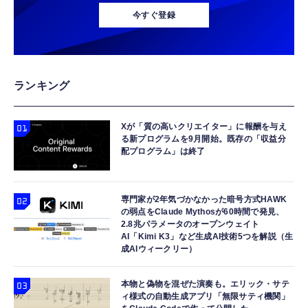
今すぐ登録
ランキング
Xが「質の高いクリエイター」に報酬を与え
る新プログラムを9月開始。既存の「収益分
配プログラム」は終了
専門家が2年気づかなかった暗号方式HAWK
の弱点をClaude Mythosが60時間で発見、
2.8兆パラメータのオープンウェイト
AI「Kimi K3」など生成AI技術5つを解説（生
成AIウィークリー）
本物と偽物を混ぜた演奏も。エリック・サテ
ィ様式の自動生成アプリ「無限サティ機関」