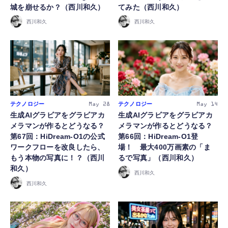
城を崩せるか？（西川和久）
てみた（西川和久）
西川和久
西川和久
テクノロジー
テクノロジー
May 28
May 14
生成AIグラビアをグラビアカ
生成AIグラビアをグラビアカ
メラマンが作るとどうなる？
メラマンが作るとどうなる？
第67回：HiDream-O1の公式
第66回：HiDream-O1登
ワークフローを改良したら、
場！ 最大400万画素の「ま
もう本物の写真に！？（西川
るで写真」（西川和久）
和久）
西川和久
西川和久