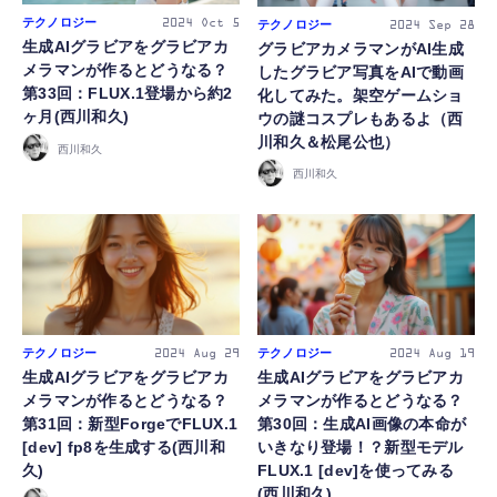
テクノロジー
テクノロジー
2024
Oct 5
2024
Sep 28
生成AIグラビアをグラビアカ
グラビアカメラマンがAI生成
メラマンが作るとどうなる？
したグラビア写真をAIで動画
第33回：FLUX.1登場から約2
化してみた。架空ゲームショ
ヶ月(西川和久)
ウの謎コスプレもあるよ（西
川和久＆松尾公也）
西川和久
西川和久
テクノロジー
テクノロジー
2024
Aug 29
2024
Aug 19
生成AIグラビアをグラビアカ
生成AIグラビアをグラビアカ
メラマンが作るとどうなる？
メラマンが作るとどうなる？
第31回：新型ForgeでFLUX.1
第30回：生成AI画像の本命が
[dev] fp8を生成する(西川和
いきなり登場！？新型モデル
久)
FLUX.1 [dev]を使ってみる
(西川和久)