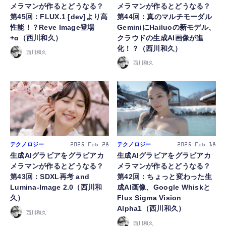
メラマンが作るとどうなる？
メラマンが作るとどうなる？
第45回：FLUX.1 [dev]より高
第44回：真のマルチモーダル
性能！？Reve Image登場
GeminiにHailuoの新モデル、
+α（西川和久）
クラウドの生成AI画像が進
化！？（西川和久）
西川和久
西川和久
テクノロジー
テクノロジー
2025
Feb 28
2025
Feb 18
生成AIグラビアをグラビアカ
生成AIグラビアをグラビアカ
メラマンが作るとどうなる？
メラマンが作るとどうなる？
第43回：SDXL再考 and
第42回：ちょっと変わった生
Lumina-Image 2.0（西川和
成AI画像、Google Whiskと
久）
Flux Sigma Vision
Alpha1（西川和久）
西川和久
西川和久