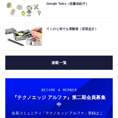
Google Tales（佐藤由紀子）
てくのじ何でも実験室（宮里圭介）
連載一覧
BECOME A MEMBER
『テクノエッジ アルファ』
第二期会員募集
中
会員コミュニティ「テクノエッジ アルファ」登録はこ