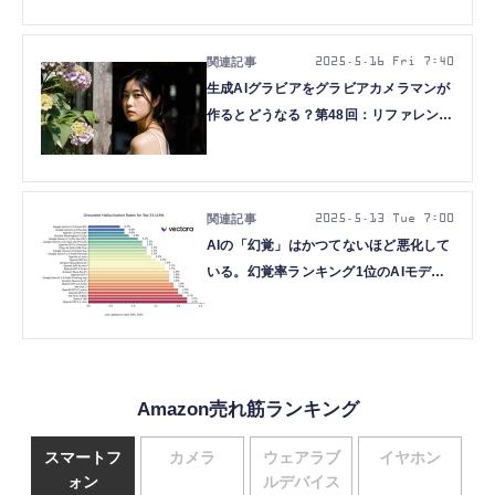
ど生成AI技術5つを解説（生成AIウィー
クリー）
2025.5.16 Fri 7:40
生成AIグラビアをグラビアカメラマンが
作るとどうなる？第48回：リファレンス
画像を使うComfyUI Workflowいろいろ
（西川和久）
2025.5.13 Tue 7:00
AIの「幻覚」はかつてないほど悪化して
いる。幻覚率ランキング1位のAIモデル
は？（生成AIクローズアップ）
Amazon売れ筋ランキング
スマートフ
カメラ
ウェアラブ
イヤホン
ォン
ルデバイス