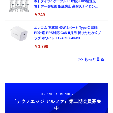
本】タイプc ケーブル PD対応 60W急速充
電】データ転送 断線防止 高耐久ナイロン
iPhone 17/iPhone 16 /iPhone 15 /
￥749
MacBook、iPad Pro/Air、Galaxy、Sony、
Pixel Type C機種対応
エレコム 充電器 40W 2ポート Type-C USB
PD対応 PPS対応 GaN II採用 折りたたみ式プ
ラグ ホワイト EC-AC10640WH
￥1,790
>> もっと見る
スマホ望遠レンズ 単眼鏡【アップグレード
用 Garmin FORERUNNER 70 / 170 / 170
Grithope イヤホン タイプC【2026新モデル
版】 25倍高倍率 90g軽量 明るくクリアな視
Music ガラスフィルム 保護フィルム 【3枚セ
耐久性】 有線イヤホン マイク付き HiFi音質
界 耐久性と のある金属ボディ 安定感のある
ット 国産旭硝子素材】 用 ガーミン
ノイズ低減 重低音 遅延なし
三脚付き レンズクリップ付き
FORERUNNER 70/170/170 Music フィルム
￥3,579
￥698
￥949
BECOME A MEMBER
iPhone/Android多機種対応 ライブ コンサー
高透過率 超薄型 用 ガーミン Forerunner 170
ト スポーツ観戦 バードウォッチング 旅行
液晶 保護フィルム 耐衝撃 全面保護 自動吸着
『テクノエッジ アルファ』
第二期会員募集
HDMIミラーキャスト【2026年・高性能チッ
気泡なし 簡単貼り付け ( 対応 Forerunner
GARMIN(ガーミン) Venu 3 Black/Slate
タイプc 寝ホンイヤホン 寝ホン type-c 有線
中
プ搭載】4K/1080P対応 スマホ画面をテレビ
170 Music フィルム )
AMOLEDディスプレイ搭載 美麗液晶スマート
睡眠用イヤホン 【音質強化バージョン