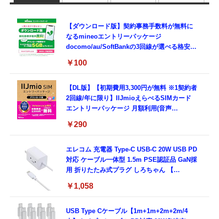
【ダウンロード版】契約事務手数料が無料に
なるmineoエントリーパッケージ
docomo/au/SoftBankの3回線が選べる格安
SIMカード【Amazon.co.jp限定】
￥100
【DL版】【初期費用3,300円が無料 ※1契約者
2回線/年に限り】IIJmioえらべるSIMカード
エントリーパッケージ 月額利用(音声
SIM/SMS)[ドコモ・au回線]・(データ/eSIM/
￥290
プリペイド)[ドコモ回線]IM-B327
エレコム 充電器 Type-C USB-C 20W USB PD
対応 ケーブル一体型 1.5m PSE認証品 GaN採
用 折りたたみ式プラグ しろちゃん 【
iPhone16 15 等対応】 EC-AC6920WF
￥1,058
USB Type Cケーブル【1m+1m+2m+2m/4