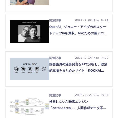
2025.5.22 Thu 5:58
OpenAI、ジョニー・アイヴのAIスター
トアップioを買収。AIのための新デバイ
スは2026年登場へ（CloseBox）
2025.5.19 Mon 7:00
国会議員の過去発言をAIで分析し、政治
的立場をまとめたサイト「KOKKAI
DOC」をトロント大が発表（生成AIクロ
ーズアップ）
2025.5.18 Sun 7:44
検索しないAI検索エンジン
「ZeroSearch」、人間作成データ不要
のセルフプレイAI「Absolute Zero」な