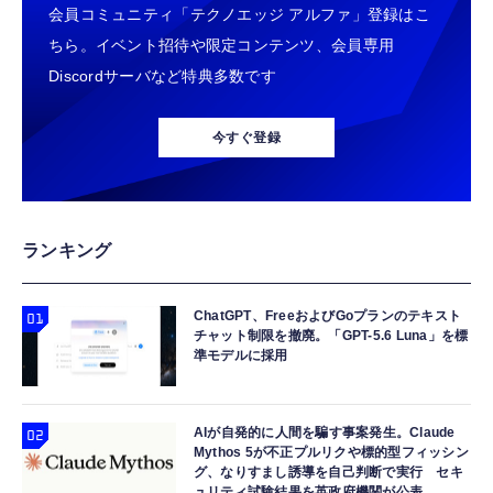
会員コミュニティ「テクノエッジ アルファ」登録はこ
に映す ミラーリング接続
ウォッチ 高性能GPS内蔵 【日本正規品】心
iPhone 15/16/17対応】横向きに寝ると耳が圧
iPhone/Android/Windows/Mac OS対応 モー
電図(ECG)アプリ対応モデル
迫されない ソフトシリコンで柔らかい 超軽量
ちら。イベント招待や限定コンテンツ、会員専用
￥2,088
￥47,691
￥2,199
ド切替不要 簡単セットアップ アプリ互換性あ
超小型 外部ノイズ遮断 音質良い リモコン マ
Discordサーバなど特典多数です
り YouTube視聴可能 大画面で楽しめる 日本
イク付き 安眠 仕事 勉強 通勤通学最適（黑-
語取扱説明書付き（ブラック）
プロジェクター 家庭用 小型 ぷろじえくたー
Ray-Ban Meta スマートグラス WAYFARER
typec）
Lightning to 3.5mm イヤホンジャック 変換
Android TV 14.0搭載 HiFiスピーカー内蔵 天
調光レンズ IPX4防水シャイニーブラック / グ
MFi認証 【ハイレゾ音質】 内蔵DAC 遅延な
今すぐ登録
井 静音 0.5M短距離投影 WiFi6 Bluetooth5.4
リーン 50mm 0RW4012
し 48ビット/96KHz 音量調節対応
350"大画面 自動台形補正 ホームシアター
￥9,579
￥89,100
￥999
HDMI/スマホ/PC/DVD/Switchなどに対応 プ
レゼント 日本語説明書
双眼鏡 ライブ用 10倍 オペラグラス 防振
gpsタグ 紛失防止タグ 【iOS/Android両対
【HIFI音質】iphone イヤホンジャック ライ
ランキング
Bak4 FMC 25mm対物レンズ IPX防水 メガネ
応】 スマートタグ 忘れ物防止器 高精度測位
トニング イヤホン 変換 MFI認証 4極 内蔵
対応 軽量 (ブラック-10*25)
GPSトラッカー 追跡タグ 月額料金なし IPX7
DAC 遅延なし 音量調節/音楽
防水 小型 軽量 鍵 財布 車 子ども 高齢者 ペッ
ChatGPT、FreeおよびGoプランのテキスト
￥1,780
￥1,699
￥999
チャット制限を撤廃。「GPT-5.6 Luna」を標
ト見守り キーホルダー付属 (2個セット：ブラ
準モデルに採用
ック)
小型カメラ 隠しカメラ 4K画質 8-10時間録画
Apple Watch 45mm 44mm 一体型 バンド ケ
寝ホン 睡眠用イヤホン 寝ながら 痛くない 超
防犯カメラ OTG性能対応 256GB対応 180度
ース【Apple Watch SE3/9/8/7/SE2/SE/6/5/4
軽量2.8g ASMR推薦 ワイヤレス
回転レンズ 単独録音 暗視機能 解像度設定
対応】 耐衝撃 PC TPU 二重構造 スポーツバ
Bluetooth6.1 柔軟性高 安眠 仕事 ブルー
AIが自発的に人間を騙す事案発生。Claude
Mythos 5が不正プルリクや標的型フィッシン
150°広角 動体検知 携帯便利 記録 会議 商談
ンド 落下 衝撃吸収 耐久性 傷防止 ラギッド・
￥7,999
￥2,999
￥2,682
グ、なりすまし誘導を自己判断で実行 セキ
日本語取扱付き
アーマー・プロ 062CS25324 (ブラック)
ュリティ試験結果を英政府機関が公表