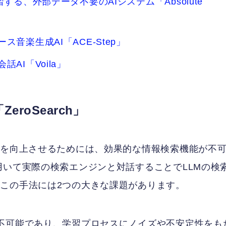
る、外部データ不要のAIシステム「Absolute
音楽生成AI「ACE-Step」
AI「Voila」
roSearch」
力を向上させるためには、効果的な情報検索機能が不
用いて実際の検索エンジンと対話することでLLMの検
この手法には2つの大きな課題があります。
不可能であり、学習プロセスにノイズや不安定性をも