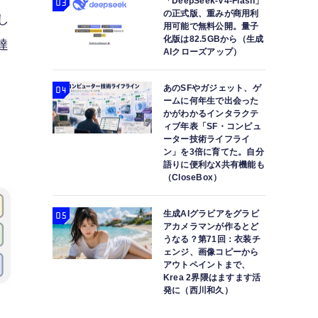
「DeepSeek-V4-Flash」
の正式版、重みが商用利
し
用可能で無料公開。量子
化版は82.5GBから（生成
達
AIクローズアップ）
あのSFやガジェット、ゲ
ームに何年生で出会った
かがわかるインタラクテ
ィブ年表「SF・コンピュ
ーター技術ライフライ
ン」を3倍に育てた。自分
語りに便利なX共有機能も
（CloseBox）
生成AIグラビアをグラビ
アカメラマンが作るとど
うなる？第71回：衣装チ
ェンジ、画像コピーから
アウトペイントまで、
Krea 2界隈はますます活
発に（西川和久）