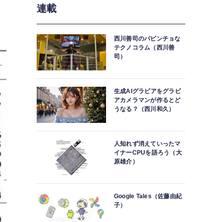
連載
西川善司のバビンチョな
テクノコラム（西川善
司）
生成AIグラビアをグラビ
アカメラマンが作るとど
うなる？（西川和久）
人知れず消えていったマ
イナーCPUを語ろう（大
原雄介）
Google Tales（佐藤由紀
子）