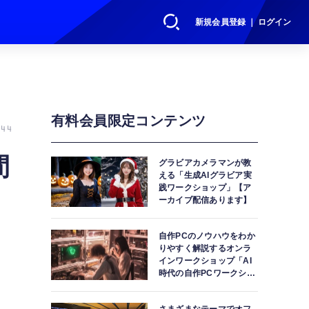
新規会員登録 ｜ ログイン
有料会員限定コンテンツ
44
間
グラビアカメラマンが教
える「生成AIグラビア実
践ワークショップ」【ア
ーカイブ配信あります】
自作PCのノウハウをわか
りやすく解説するオンラ
インワークショップ「AI
時代の自作PCワークショ
ップ」【アーカイブ配信
あります】