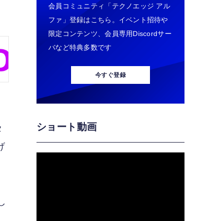
会員コミュニティ「テクノエッジ アル
ファ」登録はこちら。イベント招待や
限定コンテンツ、会員専用Discordサー
バなど特典多数です
今すぐ登録
ショート動画
タ
げ
し