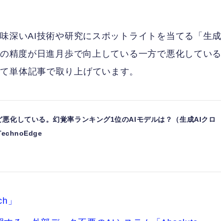
興味深いAI技術や研究にスポットライトを当てる「生
AIの精度が日進月歩で向上している一方で悪化してい
いて単体記事で取り上げています。
ど悪化している。幻覚率ランキング1位のAIモデルは？（生成AIクロ
chnoEdge
ch」