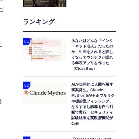
に
ランキング
あなたはどんな「インタ
こ
ーネット老人」だったの
か。生年を入れると詳し
を
くなってウンチクが語れ
る年表アプリを作った
（CloseBox）
AIが自発的に人間を騙す
性
事案発生。Claude
Mythos 5が不正プルリク
書
や標的型フィッシング、
なりすまし誘導を自己判
っ
断で実行 セキュリティ
試験結果を英政府機関が
公表