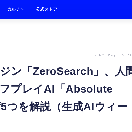
ム
カルチャー
公式ストア
2025 May 18 7:
ン「ZeroSearch」、人
レイAI「Absolute
術5つを解説（生成AIウィー