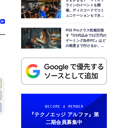
さまざまなテーマでオフ
ラインのイベントを開
催。ディスコードでコミ
ュニケーションもできま
す
PS5 Proクラス性能目指
す『OS代込みで12万円の
ゲーミング自作PC』はど
の程度まで行けるか。
【AI時代の自作PCワーク
ショップ】
BECOME A MEMBER
『テクノエッジ アルファ』
第
二期会員募集中