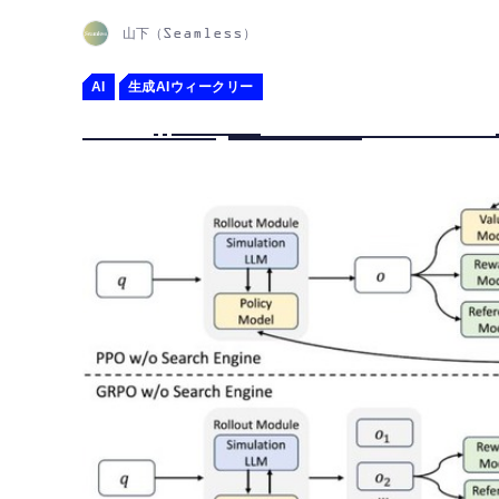
山下（Seamless）
AI
生成AIウィークリー