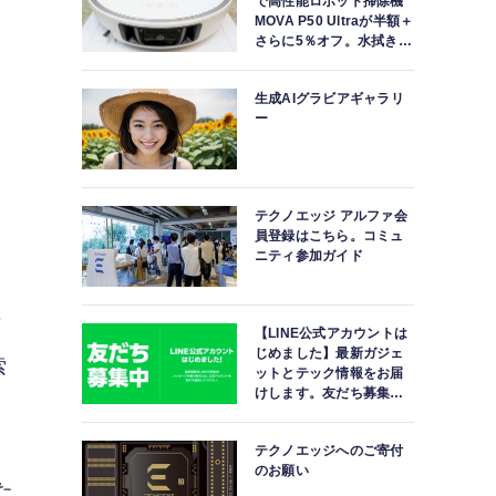
で高性能ロボット掃除機
MOVA P50 Ultraが半額＋
さらに5％オフ。水拭きモ
ップ自動洗浄・乾燥まで
対応ハイエンドモデル
生成AIグラビアギャラリ
ー
テクノエッジ アルファ会
員登録はこちら。コミュ
ニティ参加ガイド
可
【LINE公式アカウントは
じめました】最新ガジェ
索
ットとテック情報をお届
けします。友だち募集
中。
テクノエッジへのご寄付
のお願い
た