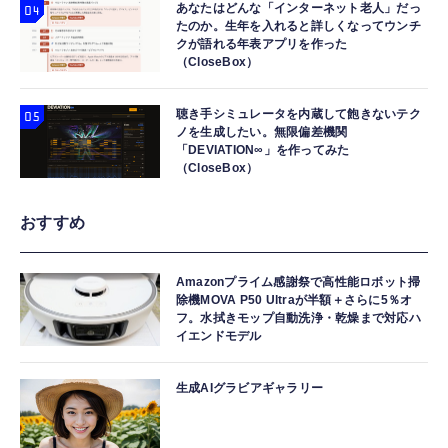
あなたはどんな「インターネット老人」だっ
たのか。生年を入れると詳しくなってウンチ
クが語れる年表アプリを作った
（CloseBox）
聴き手シミュレータを内蔵して飽きないテク
ノを生成したい。無限偏差機関
「DEVIATION∞」を作ってみた
（CloseBox）
おすすめ
Amazonプライム感謝祭で高性能ロボット掃
除機MOVA P50 Ultraが半額＋さらに5％オ
フ。水拭きモップ自動洗浄・乾燥まで対応ハ
イエンドモデル
生成AIグラビアギャラリー