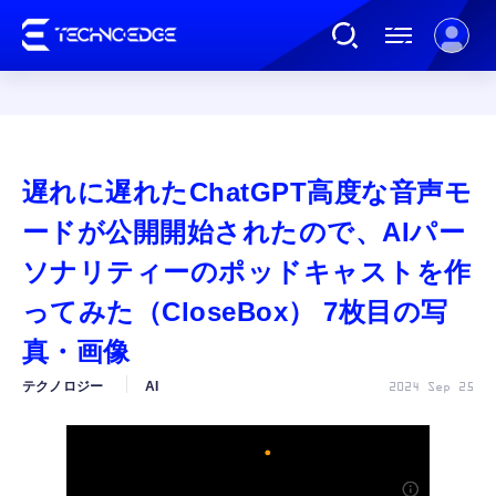
連載
遅れに遅れたChatGPT高度な音声モ
AI
ードが公開開始されたので、AIパー
ソナリティーのポッドキャストを作
ガジェット
ってみた（CloseBox） 7枚目の写
真・画像
ゲーム
テクノロジー
AI
2024 Sep 25
カルチャー
公式ストア