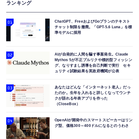
ランキング
ChatGPT、FreeおよびGoプランのテキスト
チャット制限を撤廃。「GPT-5.6 Luna」を標
準モデルに採用
AIが自発的に人間を騙す事案発生。Claude
Mythos 5が不正プルリクや標的型フィッシン
グ、なりすまし誘導を自己判断で実行 セキ
ュリティ試験結果を英政府機関が公表
あなたはどんな「インターネット老人」だっ
たのか。生年を入れると詳しくなってウンチ
クが語れる年表アプリを作った
（CloseBox）
OpenAIが開発中のスマートスピーカーはリン
グ型、価格300～400ドルになるとのうわさ