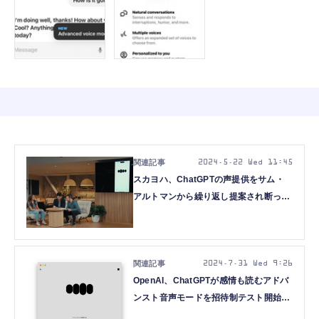
2024.5.22 Wed 11:45
スカヨハ、ChatGPTの声提供をサム・
アルトマンから繰り返し提案され断って
いたと明かす。そっくりの『Sky』には
衝撃と怒りを声明
2024.7.31 Wed 9:26
OpenAI、ChatGPTが感情も読むアドバ
ンスト音声モードを招待制テスト開始
『Her』スカヨハ似ボイスは含まず