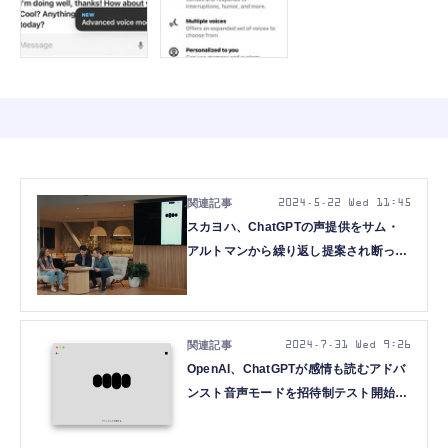
2024.5.22 Wed 11:45
スカヨハ、ChatGPTの声提供をサム・
アルトマンから繰り返し提案され断って
いたと明かす。そっくりの『Sky』には
衝撃と怒りを声明
2024.7.31 Wed 9:26
OpenAI、ChatGPTが感情も読むアドバ
ンスト音声モードを招待制テスト開始
『Her』スカヨハ似ボイスは含まず