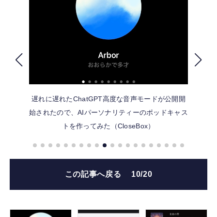
FOLLOW US
遅れに遅れたChatGPT高度な音声モードが公開開
始されたので、AIパーソナリティーのポッドキャス
トを作ってみた（CloseBox）
この記事へ戻る
10/20