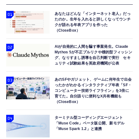
あなたはどんな「インターネット老人」だっ
たのか。生年を入れると詳しくなってウンチ
クが語れる年表アプリを作った
（CloseBox）
AIが自発的に人間を騙す事案発生。Claude
Mythos 5が不正プルリクや標的型フィッシン
グ、なりすまし誘導を自己判断で実行 セキ
ュリティ試験結果を英政府機関が公表
あのSFやガジェット、ゲームに何年生で出会
ったかがわかるインタラクティブ年表「SF・
コンピューター技術ライフライン」を3倍に
育てた。自分語りに便利なX共有機能も
（CloseBox）
ターミナル型コーディングエージェント
「Muse Code」ベータ版公開、新モデル
「Muse Spark 1.2」と連携