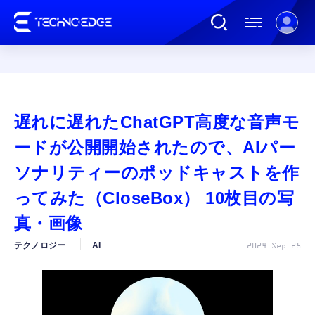
連載
遅れに遅れたChatGPT高度な音声モ
AI
ードが公開開始されたので、AIパー
ソナリティーのポッドキャストを作
ガジェット
ってみた（CloseBox） 10枚目の写
真・画像
ゲーム
テクノロジー
AI
2024 Sep 25
カルチャー
公式ストア