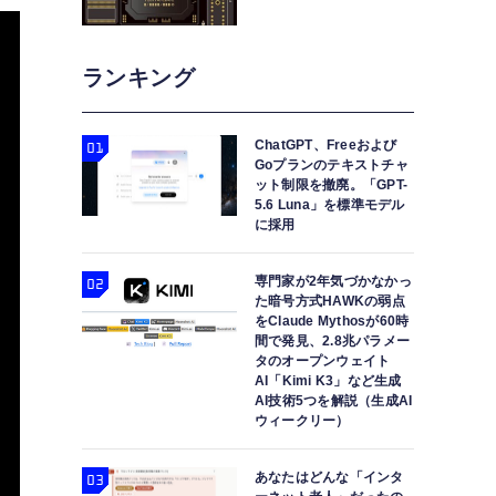
ランキング
ChatGPT、Freeおよび
Goプランのテキストチャ
ット制限を撤廃。「GPT-
5.6 Luna」を標準モデル
に採用
専門家が2年気づかなかっ
た暗号方式HAWKの弱点
をClaude Mythosが60時
間で発見、2.8兆パラメー
タのオープンウェイト
AI「Kimi K3」など生成
AI技術5つを解説（生成AI
ウィークリー）
あなたはどんな「インタ