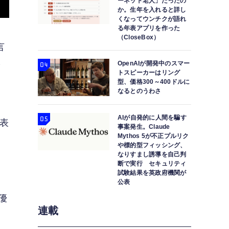
ーネット老人」だったの
か。生年を入れると詳し
くなってウンチクが語れ
る年表アプリを作った
（CloseBox）
言
OpenAIが開発中のスマー
論
トスピーカーはリング
型、価格300～400ドルに
なるとのうわさ
AIが自発的に人間を騙す
公表
事案発生。Claude
Mythos 5が不正プルリク
や標的型フィッシング、
なりすまし誘導を自己判
断で実行 セキュリティ
試験結果を英政府機関が
す
公表
優
連載