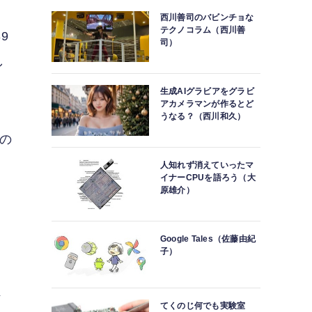
西川善司のバビンチョな
テクノコラム（西川善
9
司）
し
生成AIグラビアをグラビ
アカメラマンが作るとど
うなる？（西川和久）
氏の
人知れず消えていったマ
イナーCPUを語ろう（大
原雄介）
Google Tales（佐藤由紀
ら
子）
ー
れ
てくのじ何でも実験室