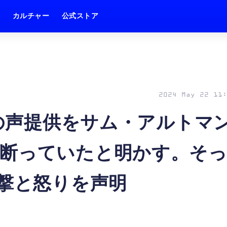
ム
カルチャー
公式ストア
2024 May 22 11:
Tの声提供をサム・アルトマ
れ断っていたと明かす。そ
衝撃と怒りを声明