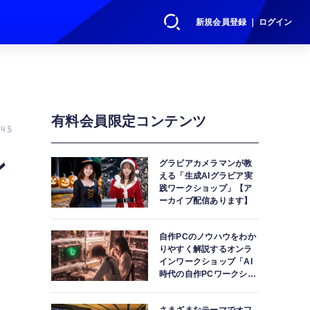
新規会員登録 ｜ ログイン
有料会員限定コンテンツ
45
ン
グラビアカメラマンが教
える「生成AIグラビア実
践ワークショップ」【ア
っ
ーカイブ配信あります】
自作PCのノウハウをわか
りやすく解説するオンラ
インワークショップ「AI
時代の自作PCワークショ
ップ」【アーカイブ配信
あります】