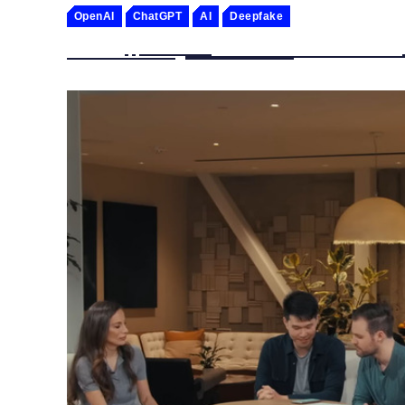
OpenAI
ChatGPT
AI
Deepfake