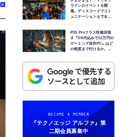
さまざまなテーマでオフ
ラインのイベントを開
催。ディスコードでコミ
ュニケーションもできま
す
PS5 Proクラス性能目指
す『OS代込みで12万円の
ゲーミング自作PC』はど
の程度まで行けるか。
【AI時代の自作PCワーク
ショップ】
BECOME A MEMBER
『テクノエッジ アルファ』
第
二期会員募集中