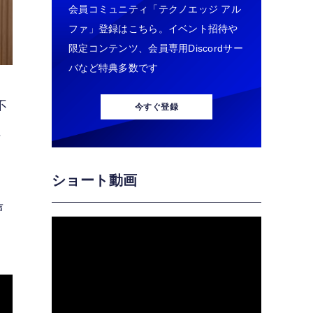
会員コミュニティ「テクノエッジ アル
ファ」登録はこちら。イベント招待や
限定コンテンツ、会員専用Discordサー
バなど特典多数です
不
今すぐ登録
社
ショート動画
声