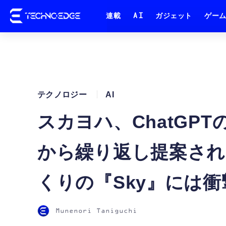
連載
AI
ガジェット
ゲー
テクノロジー
AI
スカヨハ、ChatGP
から繰り返し提案さ
くりの『Sky』には
Munenori Taniguchi