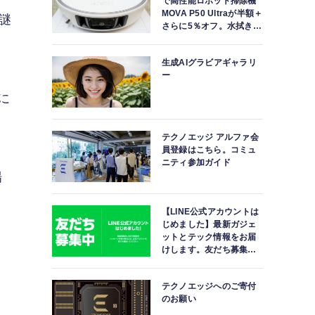
で高性能ロボット掃除機
MOVA P50 Ultraが半額＋
た謎
さらに5％オフ。水拭きモ
ップ自動洗浄・乾燥まで
対応ハイエンドモデル
生成AIグラビアギャラリ
ー
に
テクノエッジ アルファ会
員登録はこちら。コミュ
ニティ参加ガイド
場
【LINE公式アカウントは
じめました】最新ガジェ
ットとテック情報をお届
けします。友だち募集
し
中。
テクノエッジへのご寄付
のお願い