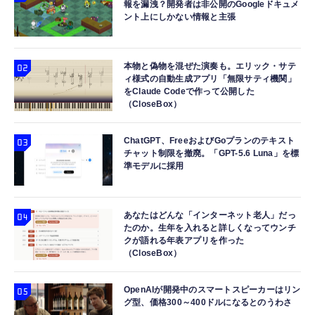
報を漏洩？開発者は非公開のGoogleドキュメ
ト見守り キーホルダー付属 (2個セット：ブラ
MacBook、iPad Pro/Air、Galaxy、Sony、
ント上にしかない情報と主張
ック)
Pixel Type C機種対応
【整備済み品】 Nintendo Switch Lite 本体
Apple Watch 45mm 44mm 一体型 バンド ケ
エレコム 充電器 40W 2ポート Type-C USB
グレー (整備済み品)
ース【Apple Watch SE3/9/8/7/SE2/SE/6/5/4
PD対応 PPS対応 GaN II採用 折りたたみ式プ
￥25,856
対応】 耐衝撃 PC TPU 二重構造 スポーツバ
ラグ ホワイト EC-AC10640WH
本物と偽物を混ぜた演奏も。エリック・サテ
ィ様式の自動生成アプリ「無限サティ機関」
ンド 落下 衝撃吸収 耐久性 傷防止 ラギッド・
￥2,999
￥1,790
をClaude Codeで作って公開した
アーマー・プロ 062CS25324 (ブラック)
（CloseBox）
ChatGPT、FreeおよびGoプランのテキスト
チャット制限を撤廃。「GPT-5.6 Luna」を標
準モデルに採用
あなたはどんな「インターネット老人」だっ
たのか。生年を入れると詳しくなってウンチ
クが語れる年表アプリを作った
（CloseBox）
OpenAIが開発中のスマートスピーカーはリン
グ型、価格300～400ドルになるとのうわさ