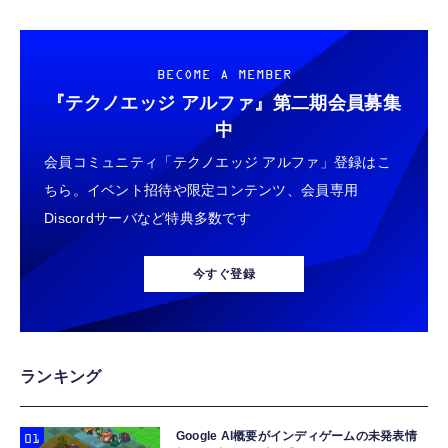
【整備済み品】 Apple iPhone 14 128GB イ
Music ガラスフィルム 保護フィルム 【3枚セ
なるmineoエントリーパッケージ
エロー SIMフリー 5G対応 (整備済み品)
ット 国産旭硝子素材】 用 ガーミン
docomo/au/SoftBankの3回線が選べる格安
￥56,051
FORERUNNER 70/170/170 Music フィルム
SIMカード【Amazon.co.jp限定】
￥698
￥100
BECOME A MEMBER
高透過率 超薄型 用 ガーミン Forerunner 170
液晶 保護フィルム 耐衝撃 全面保護 自動吸着
『テクノエッジ アルファ』
第二期会員募集
【整備済み品】 Earth Dreams内蔵 HDD 1TB
気泡なし 簡単貼り付け ( 対応 Forerunner
GARMIN(ガーミン) Venu 3 Black/Slate
【DL版】【初期費用3,300円が無料 ※1契約者
中
3.5インチ NAS丶パソコンPC丶サーバー対応
170 Music フィルム )
AMOLEDディスプレイ搭載 美麗液晶スマート
2回線/年に限り】IIJmioえらべるSIMカード
ハードディスク 保証1年
会員コミュニティ「テクノエッジ アルファ」登録はこ
ウォッチ 高性能GPS内蔵 【日本正規品】心
エントリーパッケージ 月額利用(音声
電図(ECG)アプリ対応モデル
SIM/SMS)[ドコモ・au回線]・(データ/eSIM/
￥5,480
ちら。イベント招待や限定コンテンツ、会員専用
￥47,691
￥290
プリペイド)[ドコモ回線]IM-B327
Discordサーバなど特典多数です
【整備済み品】エイチピー ProDisplay P224
Ray-Ban Meta スマートグラス WAYFARER
エレコム 充電器 Type-C USB-C 20W USB PD
モニター 21.5インチ IPS フルHD｜
調光レンズ IPX4防水シャイニーブラック / グ
対応 ケーブル一体型 1.5m PSE認証品 GaN採
今すぐ登録
HDMI/DisplayPort/VGA｜5ms 応答｜ブルー
リーン 50mm 0RW4012
用 折りたたみ式プラグ しろちゃん 【
ライトカット & フリッカーフリー｜VESA 対
iPhone16 15 等対応】 EC-AC6920WF
￥8,520
￥89,100
￥1,058
応
【整備済み品】 Nintendo Switch Lite 本体
gpsタグ 紛失防止タグ 【iOS/Android両対
USB Type Cケーブル【1m+1m+2m+2m/4
ランキング
ターコイズ (整備済み品)
応】 スマートタグ 忘れ物防止器 高精度測位
本】タイプc ケーブル PD対応 60W急速充
GPSトラッカー 追跡タグ 月額料金なし IPX7
電】データ転送 断線防止 高耐久ナイロン
￥25,540
防水 小型 軽量 鍵 財布 車 子ども 高齢者 ペッ
iPhone 17/iPhone 16 /iPhone 15 /
Google AI概要がインディゲームの未発表情
￥1,699
￥749