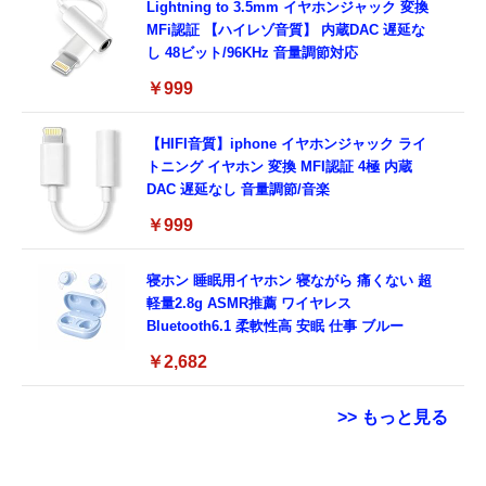
typec）
Lightning to 3.5mm イヤホンジャック 変換
MFi認証 【ハイレゾ音質】 内蔵DAC 遅延な
し 48ビット/96KHz 音量調節対応
￥999
【HIFI音質】iphone イヤホンジャック ライ
トニング イヤホン 変換 MFI認証 4極 内蔵
DAC 遅延なし 音量調節/音楽
￥999
寝ホン 睡眠用イヤホン 寝ながら 痛くない 超
軽量2.8g ASMR推薦 ワイヤレス
Bluetooth6.1 柔軟性高 安眠 仕事 ブルー
￥2,682
>> もっと見る
用 Garmin FORERUNNER 70 / 170 / 170
【ダウンロード版】契約事務手数料が無料に