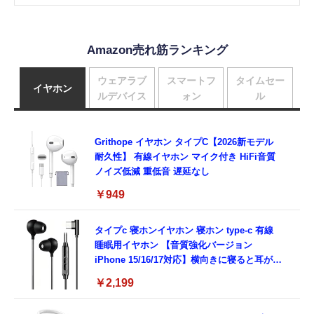
Amazon売れ筋ランキング
ウェアラブ
スマートフ
タイムセー
イヤホン
ルデバイス
ォン
ル
Grithope イヤホン タイプC【2026新モデル
耐久性】 有線イヤホン マイク付き HiFi音質
ノイズ低減 重低音 遅延なし
￥949
タイプc 寝ホンイヤホン 寝ホン type-c 有線
睡眠用イヤホン 【音質強化バージョン
iPhone 15/16/17対応】横向きに寝ると耳が圧
迫されない ソフトシリコンで柔らかい 超軽量
￥2,199
超小型 外部ノイズ遮断 音質良い リモコン マ
イク付き 安眠 仕事 勉強 通勤通学最適（黑-