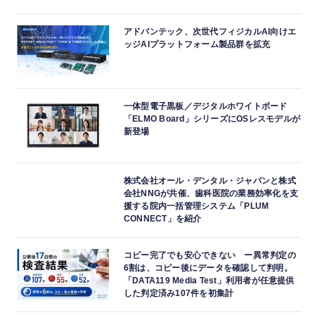
アドバンテック、次世代フィジカルAI向けエ
ッジAIプラットフォーム製品群を拡充
一体型電子黒板／デジタルホワイトボード
「ELMO Board」シリーズにOSレスモデルが
新登場
株式会社オール・デンタル・ジャパンと株式
会社NNGが共催、歯科医院の業務効率化を支
援する院内一括管理システム「PLUM
CONNECT」を紹介
コピー完了でも安心できない ー異常判定の
6割は、コピー後にデータを確認して判明。
「DATA119 Media Test」利用者が任意提供
した判定済み107件を初集計