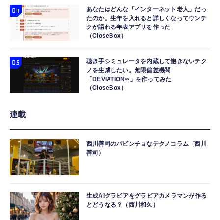
あなたはどんな「インターネット老人」だっ
たのか。生年を入れると詳しくなってウンチ
クが語れる年表アプリを作った
（CloseBox）
聴き手シミュレータを内蔵して飽きないテク
ノを生成したい。無限偏差機関
「DEVIATION∞」を作ってみた
（CloseBox）
連載
西川善司のバビンチョなテクノコラム（西川
善司）
生成AIグラビアをグラビアカメラマンが作る
とどうなる？（西川和久）