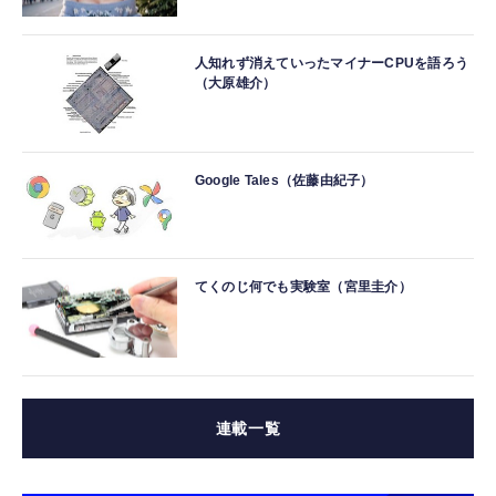
人知れず消えていったマイナーCPUを語ろう
（大原雄介）
Google Tales（佐藤由紀子）
てくのじ何でも実験室（宮里圭介）
連載一覧