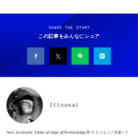
【ダウンロード版】契約事務手数料が無料に
【New】Amazon Fire TV Stick HD | 手軽に
コカ・コーラ 綾鷹 525mlPET×24本
なるmineoエントリーパッケージ
ストリーミングをはじめよう | ストリーミン
docomo/au/SoftBankの3回線が選べる格安
グメディアプレイヤー
SHARE THE STORY
￥1,663
SIMカード【Amazon.co.jp限定】
この記事をみんなにシェア
￥100
￥6,980
【DL版】【初期費用3,300円が無料 ※1契約者
【New】Amazon Fire TV Stick HD | 手軽に
コカ・コーラ 爽健美茶 600mlPET×24本
2回線/年に限り】IIJmioえらべるSIMカード
ストリーミングをはじめよう | ストリーミン
￥1,882
エントリーパッケージ 月額利用(音声
グメディアプレイヤー
SIM/SMS)[ドコモ・au回線]・(データ/eSIM/
￥290
￥6,980
プリペイド)[ドコモ回線]IM-B327
【Amazon.co.jp限定】 #like(タグライク) ア
エレコム 充電器 Type-C USB-C 20W USB PD
Amazon Fire TV Stick 4K Select | 4Kの高画
サヒ おいしい水 天然水 ラベルレスボトル
対応 ケーブル一体型 1.5m PSE認証品 GaN採
質ストリーミング | ストリーミングメディア
2L×9本
Ittousai
用 折りたたみ式プラグ しろちゃん 【
プレイヤー
￥1,359
iPhone16 15 等対応】 EC-AC6920WF
￥1,058
￥7,980
コカ・コーラ 500mlPET×24本
USB Type Cケーブル【1m+1m+2m+2m/4
Amazon Fire TV Stick 4K Plus | 映画館のよ
Tech Journalist. Editor at large @TechnoEdgeJP テクノエッジ主筆 / フ
本】タイプc ケーブル PD対応 60W急速充
うな4K体験 | ストリーミングメディアプレイ