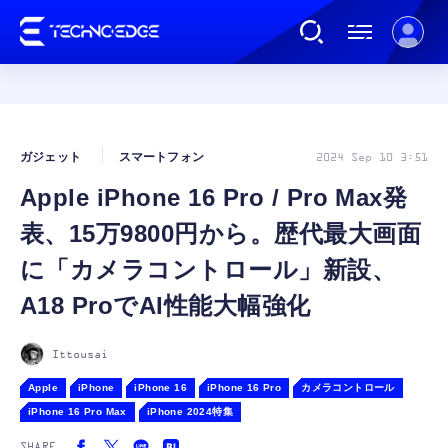
連載
ガジェット
スマートフォン
2024 Sep 10 3:51
Apple iPhone 16 Pro / Pro Max発
AI
表、15万9800円から。歴代最大画面
ガジェット
に「カメラコントロール」新設、
A18 ProでAI性能大幅強化
ゲーム
Ittousai
カルチャー
Apple
iPhone
iPhone 16
iPhone 16 Pro
カメラコントロール
iPhone 16 Pro Max
iPhone 2024特集
公式ストア
SHARE