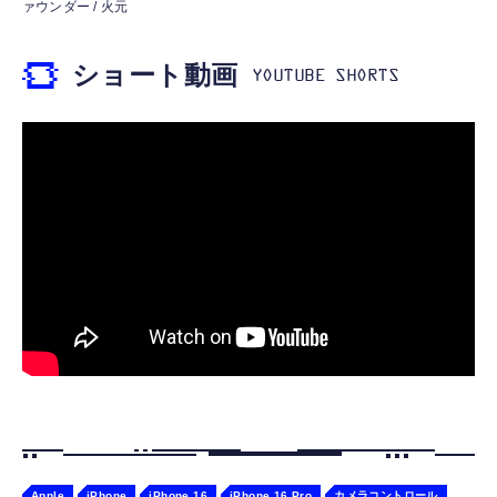
ァウンダー / 火元
￥1,999
電】データ転送 断線防止 高耐久ナイロン
ヤー
iPhone 17/iPhone 16 /iPhone 15 /
￥749
￥9,980
ショート動画
MacBook、iPad Pro/Air、Galaxy、Sony、
Pixel Type C機種対応
【Amazon.co.jp限定】 伊藤園 RROボックス
エレコム 充電器 40W 2ポート Type-C USB
Amazon Echo Dot (エコードット) 第5世代 -
健康ミネラルむぎ茶 2L×9本 ペットボトル
PD対応 PPS対応 GaN II採用 折りたたみ式プ
Alexa、センサー搭載、鮮やかなサウンド｜チ
￥1,860
ラグ ホワイト EC-AC10640WH
ャコール
￥1,790
￥7,480
Apple
iPhone
iPhone 16
iPhone 16 Pro
カメラコントロール