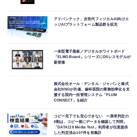
アドバンテック、次世代フィジカルAI向けエ
ッジAIプラットフォーム製品群を拡充
一体型電子黒板／デジタルホワイトボード
「ELMO Board」シリーズにOSレスモデルが
新登場
株式会社オール・デンタル・ジャパンと株式
会社NNGが共催、歯科医院の業務効率化を支
援する院内一括管理システム「PLUM
CONNECT」を紹介
コピー完了でも安心できない ー異常判定の
6割は、コピー後にデータを確認して判明。
「DATA119 Media Test」利用者が任意提供
した判定済み107件を初集計