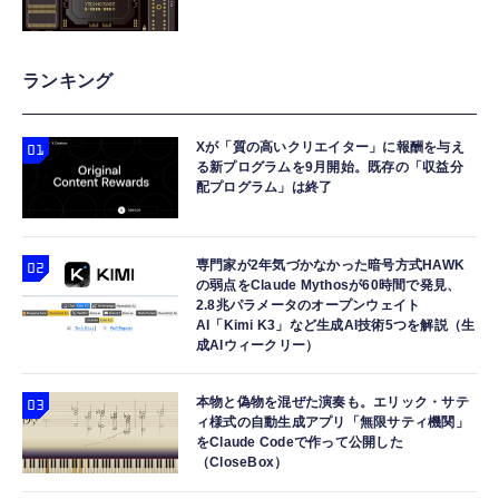
ランキング
Xが「質の高いクリエイター」に報酬を与え
る新プログラムを9月開始。既存の「収益分
配プログラム」は終了
専門家が2年気づかなかった暗号方式HAWK
の弱点をClaude Mythosが60時間で発見、
2.8兆パラメータのオープンウェイト
AI「Kimi K3」など生成AI技術5つを解説（生
成AIウィークリー）
本物と偽物を混ぜた演奏も。エリック・サテ
ィ様式の自動生成アプリ「無限サティ機関」
をClaude Codeで作って公開した
（CloseBox）