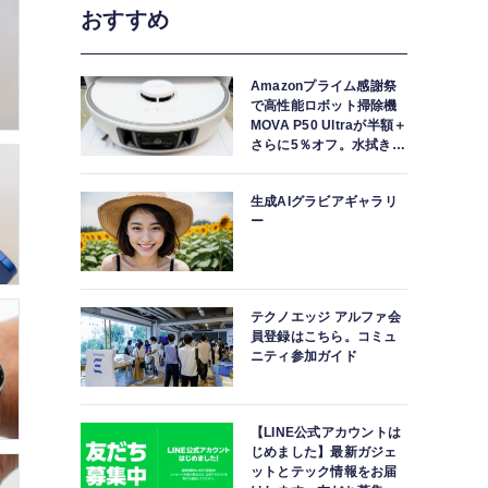
おすすめ
Amazonプライム感謝祭
で高性能ロボット掃除機
MOVA P50 Ultraが半額＋
さらに5％オフ。水拭きモ
ップ自動洗浄・乾燥まで
対応ハイエンドモデル
生成AIグラビアギャラリ
ー
テクノエッジ アルファ会
員登録はこちら。コミュ
ニティ参加ガイド
【LINE公式アカウントは
じめました】最新ガジェ
ットとテック情報をお届