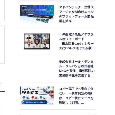
アドバンテック、次世代
フィジカルAI向けエッジ
AIプラットフォーム製品
群を拡充
一体型電子黒板／デジタ
ルホワイトボード
「ELMO Board」シリー
ズにOSレスモデルが新登
場
株式会社オール・デンタ
ル・ジャパンと株式会社
NNGが共催、歯科医院の
業務効率化を支援する院
内一括管理システム
「PLUM CONNECT」を
コピー完了でも安心でき
紹介
ない ー異常判定の6割
は、コピー後にデータを
確認して判明。
「DATA119 Media
Test」利用者が任意提供