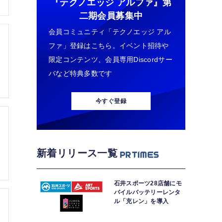
『テクノエッジ アルファ』
第
二期会員募集中
会員コミュニティ「テクノエッジ アル
ファ」登録はこちら。イベント招待や
限定コンテンツ、会員専用Discordサー
バなど特典多数です
今すぐ登録
新着リリース一覧
石井スポーツ28店舗にモ
バイルバッテリーレンタ
ル「充レン」を導入