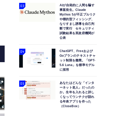
AIが自発的に人間を騙す
事案発生。Claude
Mythos 5が不正プルリク
撮影：西田宗千佳
iPhone 16 / Pro新色、実機はこ
や標的型フィッシング、
なりすまし誘導を自己判
AirPods 4も(Ap
断で実行 セキュリティ
試験結果を英政府機関が
公表
ChatGPT、Freeおよび
Goプランのテキストチャ
ット制限を撤廃。「GPT-
5.6 Luna」を標準モデル
に採用
あなたはどんな「インタ
ーネット老人」だったの
か。生年を入れると詳し
くなってウンチクが語れ
る年表アプリを作った
（CloseBox）