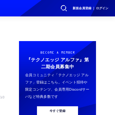
新規会員登録 ｜ ログイン
BECOME A MEMBER
『テクノエッジ アルファ』
第
二期会員募集中
会員コミュニティ「テクノエッジ アル
ファ」登録はこちら。イベント招待や
限定コンテンツ、会員専用Discordサー
バなど特典多数です
10
今すぐ登録