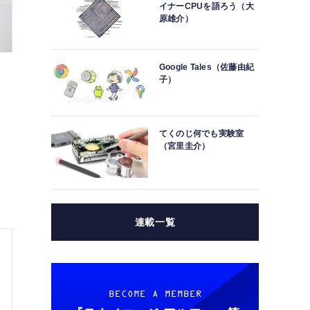
イナーCPUを語ろう（大
原雄介）
Google Tales（佐藤由紀
子）
てくのじ何でも実験室
（宮里圭介）
連載一覧
BECOME A MEMBER