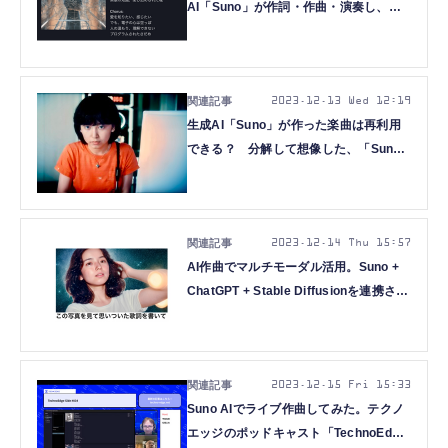
AI「Suno」が作詞・作曲・演奏し、歌
う美しいバラードに感動した
（CloseBox）
2023.12.13 Wed 12:19
生成AI「Suno」が作った楽曲は再利用
できる？ 分解して想像した、「Suno
以降」の音楽制作と音楽体験
（CloseBox）
2023.12.14 Thu 15:57
AI作曲でマルチモーダル活用。Suno +
ChatGPT + Stable Diffusionを連携させ
たらエモくなった（CloseBox）
2023.12.15 Fri 15:33
Suno AIでライブ作曲してみた。テクノ
エッジのポッドキャスト「TechnoEdge-