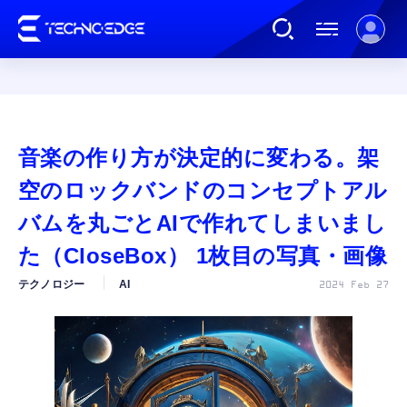
連載
音楽の作り方が決定的に変わる。架
AI
空のロックバンドのコンセプトアル
バムを丸ごとAIで作れてしまいまし
ガジェット
た（CloseBox） 1枚目の写真・画像
テクノロジー
AI
2024 Feb 27
ゲーム
カルチャー
公式ストア