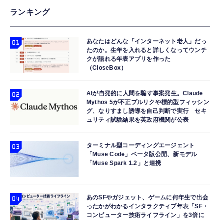
ランキング
あなたはどんな「インターネット老人」だっ
たのか。生年を入れると詳しくなってウンチ
クが語れる年表アプリを作った
（CloseBox）
AIが自発的に人間を騙す事案発生。Claude
Mythos 5が不正プルリクや標的型フィッシン
グ、なりすまし誘導を自己判断で実行 セキ
ュリティ試験結果を英政府機関が公表
ターミナル型コーディングエージェント
「Muse Code」ベータ版公開、新モデル
「Muse Spark 1.2」と連携
あのSFやガジェット、ゲームに何年生で出会
ったかがわかるインタラクティブ年表「SF・
コンピューター技術ライフライン」を3倍に