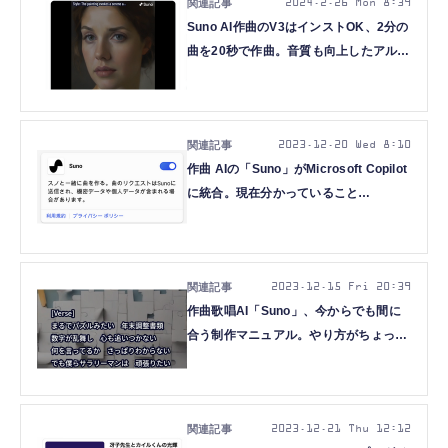
2024.2.26 Mon 8:39
Suno AI作曲のV3はインストOK、2分の
曲を20秒で作曲。音質も向上したアルフ
ァ版が生み出す名曲が時間を溶かす
（CloseBox）
2023.12.20 Wed 8:10
作曲 AIの「Suno」がMicrosoft Copilot
に統合。現在分かっていること
（CloseBox）
2023.12.15 Fri 20:39
作曲歌唱AI「Suno」、今からでも間に
合う制作マニュアル。やり方がちょっと
変わったので（CloseBox）
2023.12.21 Thu 12:12