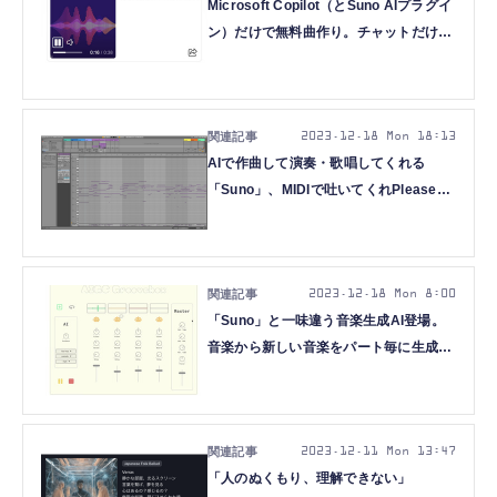
Microsoft Copilot（とSuno AIプラグイ
ン）だけで無料曲作り。チャットだけで
超簡単に作曲するやりかた教えます
（CloseBox）
2023.12.18 Mon 18:13
AIで作曲して演奏・歌唱してくれる
「Suno」、MIDIで吐いてくれPleaseと
お嘆きの方に。無料のもあるよ
（CloseBox）
2023.12.18 Mon 8:00
「Suno」と一味違う音楽生成AI登場。
音楽から新しい音楽をパート毎に生成
「StemGen」、着せ替えAI「Outfit
Anyone」など重要論文5本を解説（生
成AIウィークリー）
2023.12.11 Mon 13:47
「人のぬくもり、理解できない」