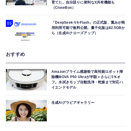
育てた。自分語りに便利なX共有機能も
（CloseBox）
「DeepSeek-V4-Flash」の正式版、重みが商
用利用可能で無料公開。量子化版は82.5GBか
ら（生成AIクローズアップ）
おすすめ
Amazonプライム感謝祭で高性能ロボット掃
除機MOVA P50 Ultraが半額＋さらに5％オ
フ。水拭きモップ自動洗浄・乾燥まで対応ハ
イエンドモデル
生成AIグラビアギャラリー