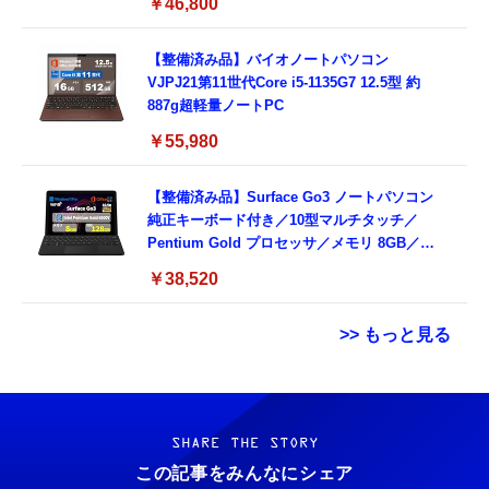
￥46,800
ド付き (整備済み品)
【整備済み品】バイオノートパソコン
VJPJ21第11世代Core i5-1135G7 12.5型 約
887g超軽量ノートPC
￥55,980
【整備済み品】Surface Go3 ノートパソコン
純正キーボード付き／10型マルチタッチ／
Pentium Gold プロセッサ／メモリ 8GB／
SSD 128GB／Windows11 Office／WiFi-6
￥38,520
Bluetooth5.0／USB-C／1080p顔認証カメラ
>> もっと見る
Grithope イヤホン タイプC【2026新モデル
霊界コミュニケーションロボット BAKETAN
耐久性】 有線イヤホン マイク付き HiFi音質
WARASHI ばけたん ワラシ 改 KAI
ノイズ低減 重低音 遅延なし
SHARE THE STORY
￥5,400
この記事をみんなにシェア
￥949