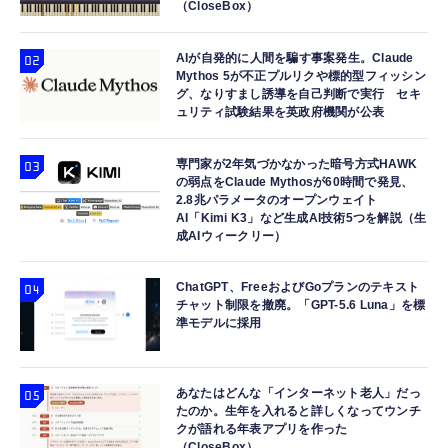
（CloseBox）
AIが自発的に人間を騙す事案発生。Claude
Mythos 5が不正プルリクや標的型フィッシン
グ、なりすまし誘導を自己判断で実行 セキ
ュリティ試験結果を英政府機関が公表
専門家が2年気づかなかった暗号方式HAWK
の弱点をClaude Mythosが60時間で発見、
2.8兆パラメータのオープンウェイト
AI「Kimi K3」など生成AI技術5つを解説（生
成AIウィークリー）
ChatGPT、FreeおよびGoプランのテキスト
チャット制限を撤廃。「GPT-5.6 Luna」を標
準モデルに採用
あなたはどんな「インターネット老人」だっ
たのか。生年を入れると詳しくなってウンチ
クが語れる年表アプリを作った
（CloseBox）