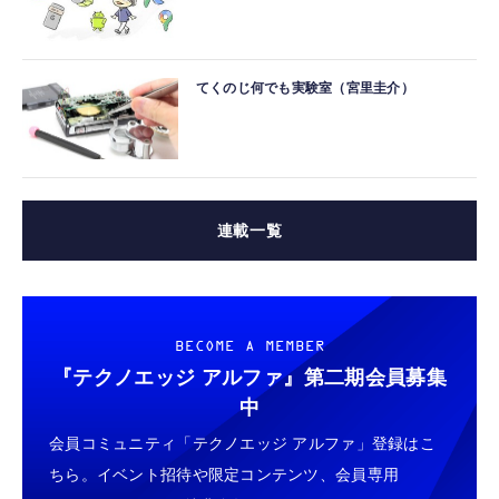
てくのじ何でも実験室（宮里圭介）
連載一覧
BECOME A MEMBER
『テクノエッジ アルファ』
第二期会員募集
中
会員コミュニティ「テクノエッジ アルファ」登録はこ
ちら。イベント招待や限定コンテンツ、会員専用