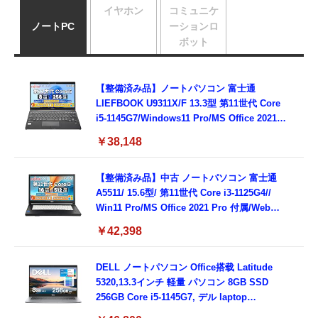
イヤホン
コミュニケ
ノートPC
ーションロ
ボット
【整備済み品】ノートパソコン 富士通
LIEFBOOK U9311X/F 13.3型 第11世代 Core
i5-1145G7/Windows11 Pro/MS Office 2021搭
載/Webカメラ/Wifi・Bluetooth・HDMI・
￥38,148
Type-C/360度回転対応/有線静音マウス付
属/180日保証(タッチスクリーン/メモリ
8GB,SSD256GB)
【整備済み品】中古 ノートパソコン 富士通
A5511/ 15.6型/ 第11世代 Core i3-1125G4//
Win11 Pro/MS Office 2021 Pro 付属/Webカ
メラ/DVD/豊富な接続端子 (HDMI, VGA, USB
￥42,398
3.0)/ 有線静音マウス付属/ 180日保証（メモリ
16GB,SSD512GB）
DELL ノートパソコン Office搭载 Latitude
5320,13.3インチ 軽量 パソコン 8GB SSD
256GB Core i5-1145G7, デル laptop
windows 11,中古 ノートPC 日本語キーボー