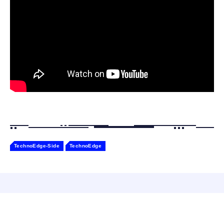
Bluetooth6.1 柔軟性高 安眠 仕事 ブルー
ケーションロボット 性格育成 会話 ジェスチ
￥55,782
ャー認識 タッチセンサー ペット級ファー あ
￥2,682
たたかな触り心地 着せ替え可能 アプリ連携
Gemini
TechnoEdge-Side
TechnoEdge