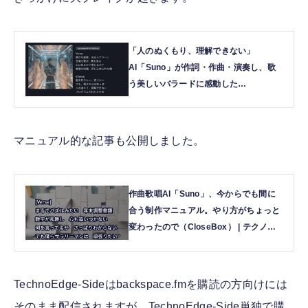
「人のぬくもり、理解できない」
AI「Suno」が作詞・作曲・演奏し、歌
う美しいバラードに感動した
（CloseBox） | テクノエッジ
TechnoEdge
マニュアル的な記事も公開しました。
作曲歌唱AI「Suno」、今からでも間に
合う制作マニュアル。やり方がちょっと
変わったので（CloseBox） | テクノエ
ッジ TechnoEdge
TechnoEdge-Sideはbackspace.fmを購読の方向けには
そのまま配信されますが、TechnoEdge-Side単独で購