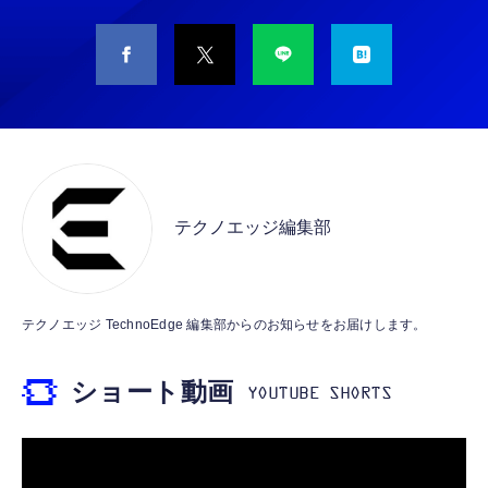
CASIO Moflin(モフリン）シルバー PE-
タイプc 寝ホンイヤホン 寝ホン type-c 有線
M10SR AIペット（コミュニケーションロボッ
睡眠用イヤホン 【音質強化バージョン
ト）
iPhone 15/16/17対応】横向きに寝ると耳が圧
迫されない ソフトシリコンで柔らかい 超軽量
￥53,900
￥2,199
超小型 外部ノイズ遮断 音質良い リモコン マ
イク付き 安眠 仕事 勉強 通勤通学最適（黑-
CASIO Moflin(モフリン）ゴールドPE-
typec）
Lightning to 3.5mm イヤホンジャック 変換
M10GD AIペット（コミュニケーションロボ
MFi認証 【ハイレゾ音質】 内蔵DAC 遅延な
ット）
テクノエッジ編集部
し 48ビット/96KHz 音量調節対応
￥53,900
￥999
霊界コミュニケーションロボット BAKETAN
【HIFI音質】iphone イヤホンジャック ライ
テクノエッジ TechnoEdge 編集部からのお知らせをお届けします。
WARASHI ばけたん ワラシ 桃 MOMO
トニング イヤホン 変換 MFI認証 4極 内蔵
DAC 遅延なし 音量調節/音楽
￥5,400
ショート動画
￥999
【ペットロボット 】lopeto AI robot チャー
寝ホン 睡眠用イヤホン 寝ながら 痛くない 超
ジングベース付き ロペット 充電ベース付き
軽量2.8g ASMR推薦 ワイヤレス
感情成長型 AI搭載 ペットロボット コミュニ