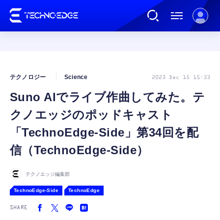
連載
テクノロジー
Science
2023 Dec 15 15:33
Suno AIでライブ作曲してみた。テ
AI
クノエッジのポッドキャスト
ガジェット
「TechnoEdge-Side」第34回を配
信（TechnoEdge-Side）
ゲーム
テクノエッジ編集部
カルチャー
TechnoEdge-Side
TechnoEdge
SHARE
公式ストア