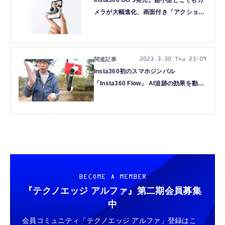
Insta360 GO 3発売。超小型どこでもカ
メラが大幅進化、画面付き「アクション
ポッド」と合体
2023.3.30 Thu 23:09
Insta360初のスマホジンバル
「Insta360 Flow」 AI追跡の効果を動画
で検証
BECOME A MEMBER
『テクノエッジ アルファ』
第二期会員募集
中
会員コミュニティ「テクノエッジ アルファ」登録はこ