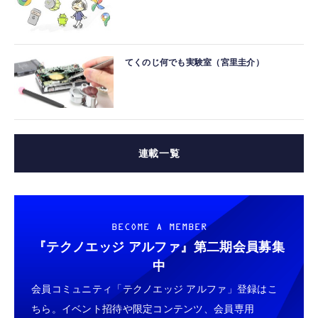
てくのじ何でも実験室（宮里圭介）
連載一覧
BECOME A MEMBER
『テクノエッジ アルファ』
第二期会員募集
中
会員コミュニティ「テクノエッジ アルファ」登録はこ
ちら。イベント招待や限定コンテンツ、会員専用