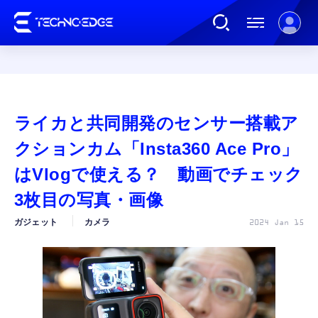
連載
ライカと共同開発のセンサー搭載ア
AI
クションカム「Insta360 Ace Pro」
はVlogで使える？ 動画でチェック
ガジェット
3枚目の写真・画像
ガジェット
カメラ
2024 Jan 15
ゲーム
カルチャー
公式ストア