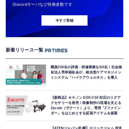
Discordサーバなど特典多数です
今すぐ登録
新着リリース一覧
職員200名の評価・研修業務をDX化！社会福
祉法人秀幸福祉会が、統合型ケアマネジメン
トシステム「ハイケアウェルネス」を導入
【新商品】キヤノン EOS C50 対応のリグア
クセサリーを発売！映像制作の現場を支える
Zacuto（ザクート）より、専用「Zファイン
ダー」をはじめとする拡張アイテムを提案
【ATENジャパン/札幌】ロジックジャム 放送