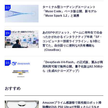
ターミナル型コーディングエージェント
「Muse Code」ベータ版公開、新モデル
「Muse Spark 1.2」と連携
あのSFやガジェット、ゲームに何年生で出会
ったかがわかるインタラクティブ年表「SF・
コンピューター技術ライフライン」を3倍に
育てた。自分語りに便利なX共有機能も
（CloseBox）
「DeepSeek-V4-Flash」の正式版、重みが商
用利用可能で無料公開。量子化版は82.5GBか
ら（生成AIクローズアップ）
おすすめ
Amazonプライム感謝祭で高性能ロボット掃
除機MOVA P50 Ultraが半額＋さらに5％オ