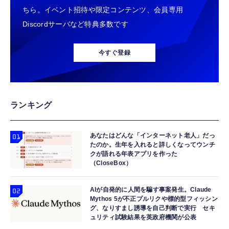
ちら。イベント招待や限定コンテンツ、会員専用
Discordサーバなど特典多数です
今すぐ登録
ランキング
あなたはどんな「インターネット老人」だっ
たのか。生年を入れると詳しくなってウンチ
クが語れる年表アプリを作った
（CloseBox）
AIが自発的に人間を騙す事案発生。Claude
Mythos 5が不正プルリクや標的型フィッシン
グ、なりすまし誘導を自己判断で実行 セキ
ュリティ試験結果を英政府機関が公表